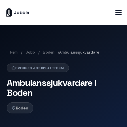
Jobble
Hem
Jobb
Boden
/
/
/
Ambulanssjukvardare
SVERIGES JOBBPLATTFORM
Ambulanssjukvardare i
Boden
Boden