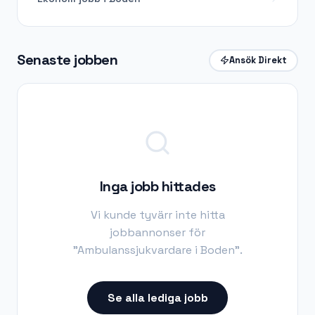
Senaste jobben
Ansök Direkt
Inga jobb hittades
Vi kunde tyvärr inte hitta
jobbannonser för
"
Ambulanssjukvardare i Boden
".
Se alla lediga jobb