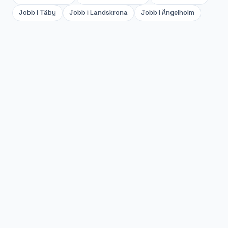
Jobb i
Täby
Jobb i
Landskrona
Jobb i
Ängelholm