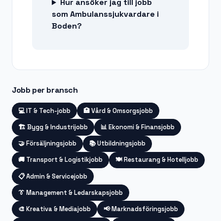
Hur ansöker jag till jobb
som Ambulanssjukvardare i
Boden?
Jobb per bransch
💻
IT & Tech-jobb
🏥
Vård & Omsorgsjobb
🏗️
Bygg & Industrijobb
📊
Ekonomi & Finansjobb
🤝
Försäljningsjobb
📚
Utbildningsjobb
🚚
Transport & Logistikjobb
🍽️
Restaurang & Hotelljobb
📋
Admin & Servicejobb
👔
Management & Ledarskapsjobb
🎨
Kreativa & Mediajobb
📢
Marknadsföringsjobb