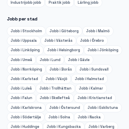
Industrijobb
jobb
Praktik
jobb
Lärling
jobb
Jobb per stad
Jobb i
Stockholm
Jobb i
Göteborg
Jobb i
Malmö
Jobb i
Uppsala
Jobb i
Västerås
Jobb i
Örebro
Jobb i
Linköping
Jobb i
Helsingborg
Jobb i
Jönköping
Jobb i
Umeå
Jobb i
Lund
Jobb i
Gävle
Jobb i
Norrköping
Jobb i
Borås
Jobb i
Sundsvall
Jobb i
Karlstad
Jobb i
Växjö
Jobb i
Halmstad
Jobb i
Luleå
Jobb i
Trollhättan
Jobb i
Kalmar
Jobb i
Falun
Jobb i
Skellefteå
Jobb i
Kristianstad
Jobb i
Karlskrona
Jobb i
Östersund
Jobb i
Eskilstuna
Jobb i
Södertälje
Jobb i
Solna
Jobb i
Nacka
Jobb i
Huddinge
Jobb i
Kungsbacka
Jobb i
Varberg