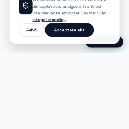
din upplevelse, analysera trafik och
visa relevanta annonser. Läs mer i vår
integritetspolicy
.
Avböj
Acceptera allt
Ansök Direkt
Jobble
Det modernaste sättet att hitta din
nästa stora möjlighet eller rekrytera