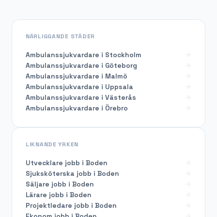
NÄRLIGGANDE STÄDER
Ambulanssjukvardare i Stockholm
Ambulanssjukvardare i Göteborg
Ambulanssjukvardare i Malmö
Ambulanssjukvardare i Uppsala
Ambulanssjukvardare i Västerås
Ambulanssjukvardare i Örebro
LIKNANDE YRKEN
Utvecklare
jobb i
Boden
Sjuksköterska
jobb i
Boden
Säljare
jobb i
Boden
Lärare
jobb i
Boden
Projektledare
jobb i
Boden
Ekonom
jobb i
Boden