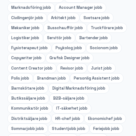
Marknadsföring
jobb
Account Manager
jobb
Civilingenjör
jobb
Arkitekt
jobb
Svetsare
jobb
Mekaniker
jobb
Busschaufför
jobb
Truckförare
jobb
Logistiker
jobb
Servitör
jobb
Bartender
jobb
Fysioterapeut
jobb
Psykolog
jobb
Socionom
jobb
Copywriter
jobb
Grafisk Designer
jobb
Content Creator
jobb
Revisor
jobb
Jurist
jobb
Polis
jobb
Brandman
jobb
Personlig Assistent
jobb
Barnskötare
jobb
Digital Marknadsföring
jobb
Butikssäljare
jobb
B2B-säljare
jobb
Kommunikatör
jobb
IT-säkerhet
jobb
Distriktsäljare
jobb
HR-chef
jobb
Ekonomichef
jobb
Sommarjobb
jobb
Studentjobb
jobb
Feriejobb
jobb