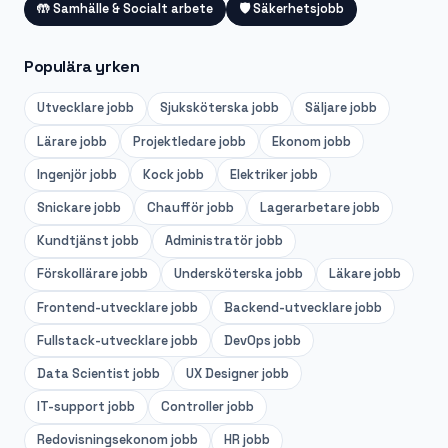
🤲
Samhälle & Socialt arbete
🛡️
Säkerhetsjobb
Populära yrken
Utvecklare
jobb
Sjuksköterska
jobb
Säljare
jobb
Lärare
jobb
Projektledare
jobb
Ekonom
jobb
Ingenjör
jobb
Kock
jobb
Elektriker
jobb
Snickare
jobb
Chaufför
jobb
Lagerarbetare
jobb
Kundtjänst
jobb
Administratör
jobb
Förskollärare
jobb
Undersköterska
jobb
Läkare
jobb
Frontend-utvecklare
jobb
Backend-utvecklare
jobb
Fullstack-utvecklare
jobb
DevOps
jobb
Data Scientist
jobb
UX Designer
jobb
IT-support
jobb
Controller
jobb
Redovisningsekonom
jobb
HR
jobb