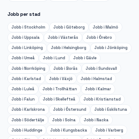
Jobb per stad
Jobb i
Stockholm
Jobb i
Göteborg
Jobb i
Malmö
Jobb i
Uppsala
Jobb i
Västerås
Jobb i
Örebro
Jobb i
Linköping
Jobb i
Helsingborg
Jobb i
Jönköping
Jobb i
Umeå
Jobb i
Lund
Jobb i
Gävle
Jobb i
Norrköping
Jobb i
Borås
Jobb i
Sundsvall
Jobb i
Karlstad
Jobb i
Växjö
Jobb i
Halmstad
Jobb i
Luleå
Jobb i
Trollhättan
Jobb i
Kalmar
Jobb i
Falun
Jobb i
Skellefteå
Jobb i
Kristianstad
Jobb i
Karlskrona
Jobb i
Östersund
Jobb i
Eskilstuna
Jobb i
Södertälje
Jobb i
Solna
Jobb i
Nacka
Jobb i
Huddinge
Jobb i
Kungsbacka
Jobb i
Varberg