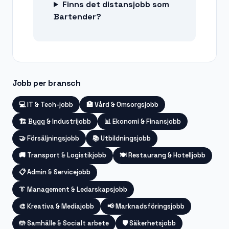
Finns det distansjobb som
Bartender?
Jobb per bransch
💻
IT & Tech-jobb
🏥
Vård & Omsorgsjobb
🏗️
Bygg & Industrijobb
📊
Ekonomi & Finansjobb
🤝
Försäljningsjobb
📚
Utbildningsjobb
🚚
Transport & Logistikjobb
🍽️
Restaurang & Hotelljobb
📋
Admin & Servicejobb
👔
Management & Ledarskapsjobb
🎨
Kreativa & Mediajobb
📢
Marknadsföringsjobb
🤲
Samhälle & Socialt arbete
🛡️
Säkerhetsjobb