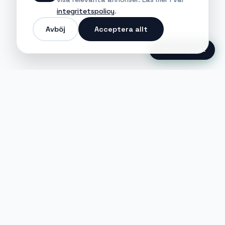
integritetspolicy
.
Avböj
Acceptera allt
Ansök Direkt
Jobble
Det modernaste sättet att hitta din
nästa stora möjlighet eller rekrytera
till ditt företag.