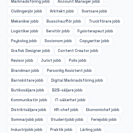
Marknadsföring
jobb
Account Manager
jobb
Civilingenjör
jobb
Arkitekt
jobb
Svetsare
jobb
Mekaniker
jobb
Busschaufför
jobb
Truckförare
jobb
Logistiker
jobb
Servitör
jobb
Fysioterapeut
jobb
Psykolog
jobb
Socionom
jobb
Copywriter
jobb
Grafisk Designer
jobb
Content Creator
jobb
Revisor
jobb
Jurist
jobb
Polis
jobb
Brandman
jobb
Personlig Assistent
jobb
Barnskötare
jobb
Digital Marknadsföring
jobb
Butikssäljare
jobb
B2B-säljare
jobb
Kommunikatör
jobb
IT-säkerhet
jobb
Distriktsäljare
jobb
HR-chef
jobb
Ekonomichef
jobb
Sommarjobb
jobb
Studentjobb
jobb
Feriejobb
jobb
Industrijobb
jobb
Praktik
jobb
Lärling
jobb