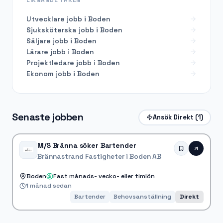
Utvecklare
jobb i
Boden
Sjuksköterska
jobb i
Boden
Säljare
jobb i
Boden
Lärare
jobb i
Boden
Projektledare
jobb i
Boden
Ekonom
jobb i
Boden
Senaste jobben
Ansök Direkt
(1)
M/S Bränna söker Bartender
Brännastrand Fastigheter i Boden AB
Boden
Fast månads- vecko- eller timlön
1 månad sedan
Bartender
Behovsanställning
Direkt