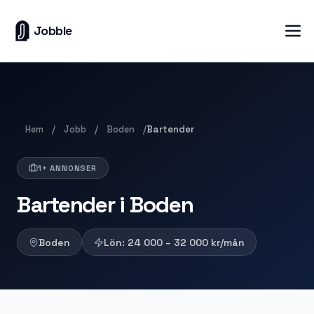
Jobble
Hem
Jobb
Boden
/
/
/
Bartender
1+ ANNONSER
Bartender i Boden
Boden
Lön:
24 000 – 32 000
kr/mån