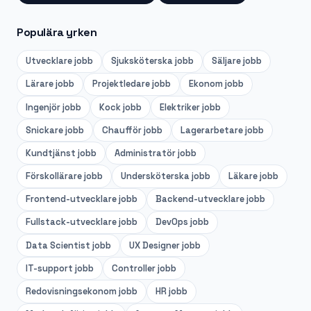
Populära yrken
Utvecklare
jobb
Sjuksköterska
jobb
Säljare
jobb
Lärare
jobb
Projektledare
jobb
Ekonom
jobb
Ingenjör
jobb
Kock
jobb
Elektriker
jobb
Snickare
jobb
Chaufför
jobb
Lagerarbetare
jobb
Kundtjänst
jobb
Administratör
jobb
Förskollärare
jobb
Undersköterska
jobb
Läkare
jobb
Frontend-utvecklare
jobb
Backend-utvecklare
jobb
Fullstack-utvecklare
jobb
DevOps
jobb
Data Scientist
jobb
UX Designer
jobb
IT-support
jobb
Controller
jobb
Redovisningsekonom
jobb
HR
jobb