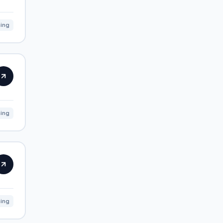
ning
ning
ning