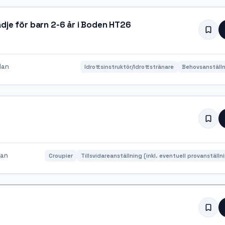
dje för barn 2-6 år i Boden HT26
dan
Idrottsinstruktör/Idrottstränare
Behovsanställn
dan
Croupier
Tillsvidareanställning (inkl. eventuell provanställn