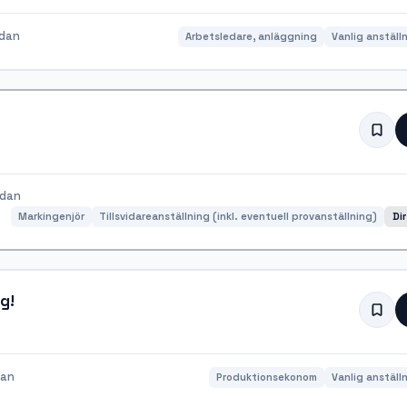
edan
Arbetsledare, anläggning
Vanlig anställ
edan
Markingenjör
Tillsvidareanställning (inkl. eventuell provanställning)
Di
g!
dan
Produktionsekonom
Vanlig anställ