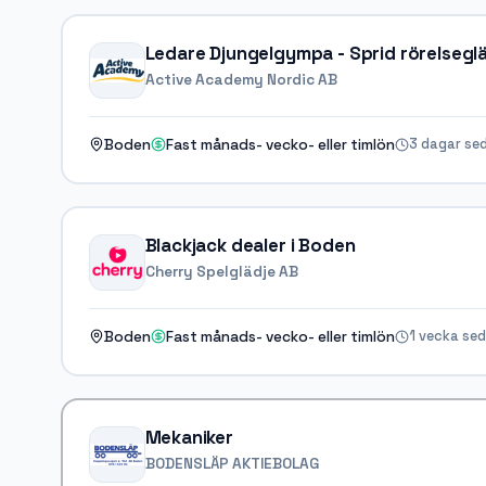
Ledare Djungelgympa - Sprid rörelseglä
Active Academy Nordic AB
3 dagar se
Boden
Fast månads- vecko- eller timlön
Blackjack dealer i Boden
Cherry Spelglädje AB
1 vecka se
Boden
Fast månads- vecko- eller timlön
Mekaniker
BODENSLÄP AKTIEBOLAG