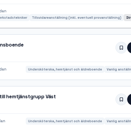
edan
erkstadstekniker
Tillsvidareanställning (inkl. eventuell provanställning)
Di
mensboende
edan
Undersköterska, hemtjänst och äldreboende
Vanlig anställ
till hemtjänstgrupp Väst
dan
Undersköterska, hemtjänst och äldreboende
Vanlig anställ