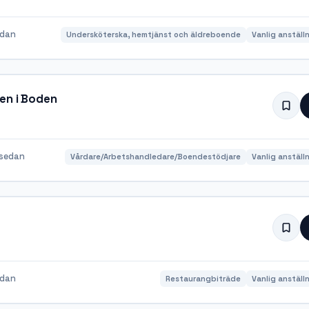
edan
Undersköterska, hemtjänst och äldreboende
Vanlig anställ
en i Boden
sedan
Vårdare/Arbetshandledare/Boendestödjare
Vanlig anställ
edan
Restaurangbiträde
Vanlig anställ