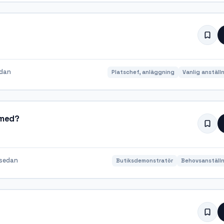
edan
Platschef, anläggning
Vanlig anställ
 med?
sedan
Butiksdemonstratör
Behovsanställn