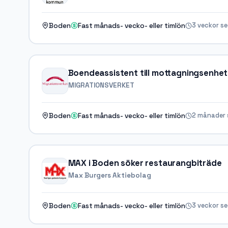
3 veckor s
Boden
Fast månads- vecko- eller timlön
Boendeassistent till mottagningsenhet
MIGRATIONSVERKET
2 månader 
Boden
Fast månads- vecko- eller timlön
MAX i Boden söker restaurangbiträde
Max Burgers Aktiebolag
3 veckor s
Boden
Fast månads- vecko- eller timlön