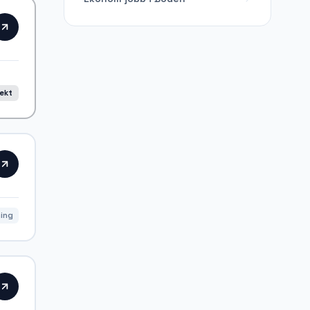
rekt
ning