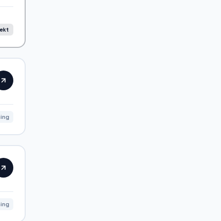
rekt
ning
ning