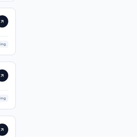
ning
ing