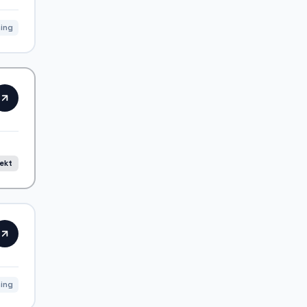
ning
rekt
ning