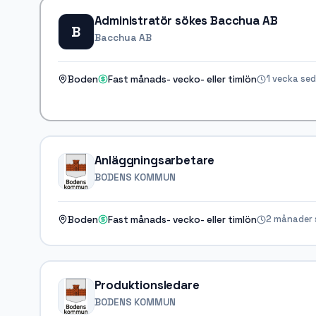
Administratör sökes Bacchua AB
B
Bacchua AB
1 vecka se
Boden
Fast månads- vecko- eller timlön
Anläggningsarbetare
BODENS KOMMUN
2 månader 
Boden
Fast månads- vecko- eller timlön
Produktionsledare
BODENS KOMMUN