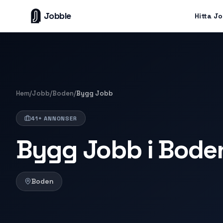
Jobble
Hitta J
Hem
/
Jobb
/
Boden
/
Bygg Jobb
41+ ANNONSER
Bygg Jobb i Bode
Boden