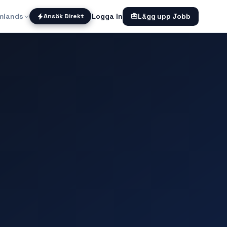
mlands
Logga In
Ansök Direkt
Lägg upp Jobb