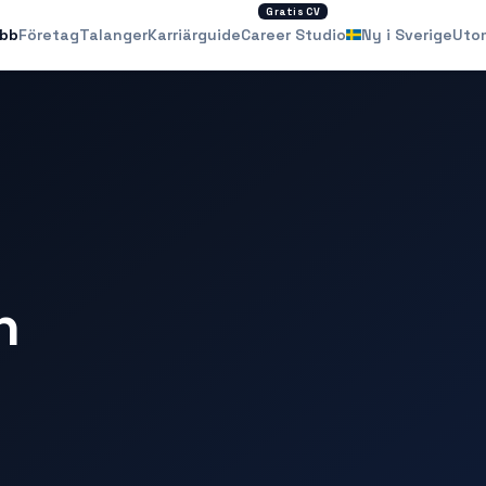
Gratis CV
obb
Företag
Talanger
Karriärguide
Career Studio
Ny i Sverige
Uto
n