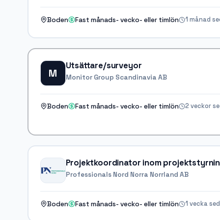
1 månad s
Boden
Fast månads- vecko- eller timlön
Utsättare/surveyor
M
Monitor Group Scandinavia AB
2 veckor s
Boden
Fast månads- vecko- eller timlön
Projektkoordinator inom projektstyrnin
Professionals Nord Norra Norrland AB
1 vecka se
Boden
Fast månads- vecko- eller timlön