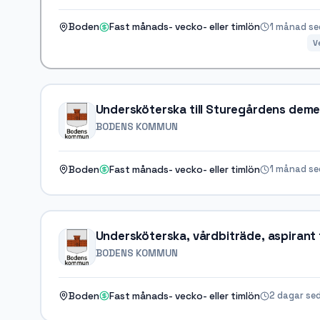
1 månad s
Boden
Fast månads- vecko- eller timlön
V
Undersköterska till Sturegårdens de
BODENS KOMMUN
1 månad s
Boden
Fast månads- vecko- eller timlön
Undersköterska, vårdbiträde, aspirant 
BODENS KOMMUN
2 dagar se
Boden
Fast månads- vecko- eller timlön