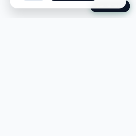
Ansök Direkt
Jobble
Det modernaste sättet att hitta din
nästa stora möjlighet eller rekrytera
till ditt företag.
©
2026
Hejnord AB (Jobble.se)