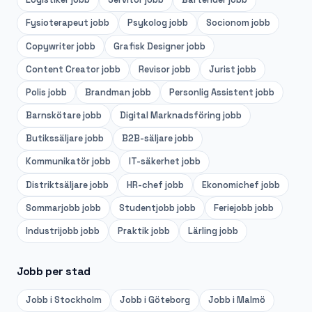
Fysioterapeut
jobb
Psykolog
jobb
Socionom
jobb
Copywriter
jobb
Grafisk Designer
jobb
Content Creator
jobb
Revisor
jobb
Jurist
jobb
Polis
jobb
Brandman
jobb
Personlig Assistent
jobb
Barnskötare
jobb
Digital Marknadsföring
jobb
Butikssäljare
jobb
B2B-säljare
jobb
Kommunikatör
jobb
IT-säkerhet
jobb
Distriktsäljare
jobb
HR-chef
jobb
Ekonomichef
jobb
Sommarjobb
jobb
Studentjobb
jobb
Feriejobb
jobb
Industrijobb
jobb
Praktik
jobb
Lärling
jobb
Jobb per stad
Jobb i
Stockholm
Jobb i
Göteborg
Jobb i
Malmö