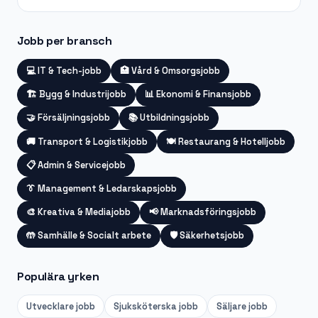
Jobb per bransch
💻
IT & Tech-jobb
🏥
Vård & Omsorgsjobb
🏗️
Bygg & Industrijobb
📊
Ekonomi & Finansjobb
🤝
Försäljningsjobb
📚
Utbildningsjobb
🚚
Transport & Logistikjobb
🍽️
Restaurang & Hotelljobb
📋
Admin & Servicejobb
👔
Management & Ledarskapsjobb
🎨
Kreativa & Mediajobb
📢
Marknadsföringsjobb
🤲
Samhälle & Socialt arbete
🛡️
Säkerhetsjobb
Populära yrken
Utvecklare
jobb
Sjuksköterska
jobb
Säljare
jobb