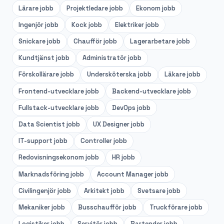
Lärare
jobb
Projektledare
jobb
Ekonom
jobb
Ingenjör
jobb
Kock
jobb
Elektriker
jobb
Snickare
jobb
Chaufför
jobb
Lagerarbetare
jobb
Kundtjänst
jobb
Administratör
jobb
Förskollärare
jobb
Undersköterska
jobb
Läkare
jobb
Frontend-utvecklare
jobb
Backend-utvecklare
jobb
Fullstack-utvecklare
jobb
DevOps
jobb
Data Scientist
jobb
UX Designer
jobb
IT-support
jobb
Controller
jobb
Redovisningsekonom
jobb
HR
jobb
Marknadsföring
jobb
Account Manager
jobb
Civilingenjör
jobb
Arkitekt
jobb
Svetsare
jobb
Mekaniker
jobb
Busschaufför
jobb
Truckförare
jobb
Logistiker
jobb
Servitör
jobb
Bartender
jobb