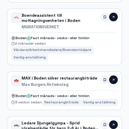
Boendeassistent till
mottagningsenheten i Boden
MIGRATIONSVERKET
Boden
Fast månads- vecko- eller timlön
2 månader sedan
Vårdare/Arbetshandledare/Boendestödjare
Vanlig anställning
MAX i Boden söker restaurangbiträde
Max Burgers Aktiebolag
Boden
Fast månads- vecko- eller timlön
3 veckor sedan
Restaurangbiträde
Vanlig anställning
Ledare Djungelgympa - Sprid
rörelseglädje för barn 2-6 år i Boden