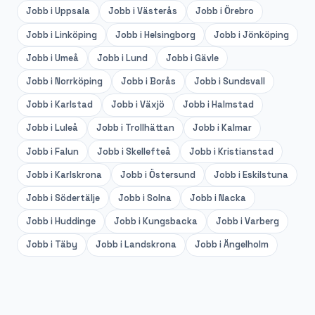
Jobb i
Uppsala
Jobb i
Västerås
Jobb i
Örebro
Jobb i
Linköping
Jobb i
Helsingborg
Jobb i
Jönköping
Jobb i
Umeå
Jobb i
Lund
Jobb i
Gävle
Jobb i
Norrköping
Jobb i
Borås
Jobb i
Sundsvall
Jobb i
Karlstad
Jobb i
Växjö
Jobb i
Halmstad
Jobb i
Luleå
Jobb i
Trollhättan
Jobb i
Kalmar
Jobb i
Falun
Jobb i
Skellefteå
Jobb i
Kristianstad
Jobb i
Karlskrona
Jobb i
Östersund
Jobb i
Eskilstuna
Jobb i
Södertälje
Jobb i
Solna
Jobb i
Nacka
Jobb i
Huddinge
Jobb i
Kungsbacka
Jobb i
Varberg
Jobb i
Täby
Jobb i
Landskrona
Jobb i
Ängelholm