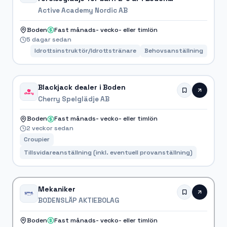
HT26
Active Academy Nordic AB
Boden
Fast månads- vecko- eller timlön
5 dagar sedan
Idrottsinstruktör/Idrottstränare
Behovsanställning
Blackjack dealer i Boden
Cherry Spelglädje AB
Boden
Fast månads- vecko- eller timlön
2 veckor sedan
Croupier
Tillsvidareanställning (inkl. eventuell provanställning)
Mekaniker
BODENSLÄP AKTIEBOLAG
Boden
Fast månads- vecko- eller timlön