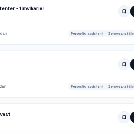
enter - timvikarier
edan
Personlig assistent
Behovsanställn
edan
Personlig assistent
Behovsanställn
ävast