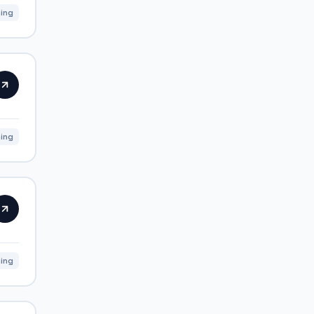
ing
ning
ning