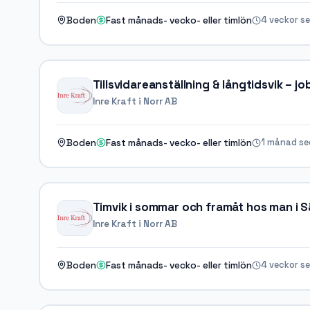
4 veckor s
Boden
Fast månads- vecko- eller timlön
Tillsvidareanställning & långtidsvik – j
Inre Kraft i Norr AB
1 månad s
Boden
Fast månads- vecko- eller timlön
Timvik i sommar och framåt hos man i 
Inre Kraft i Norr AB
4 veckor s
Boden
Fast månads- vecko- eller timlön