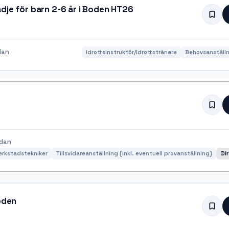
dje för barn 2-6 år i Boden HT26
dan
Idrottsinstruktör/Idrottstränare
Behovsanställn
edan
erkstadstekniker
Tillsvidareanställning (inkl. eventuell provanställning)
Di
Boden