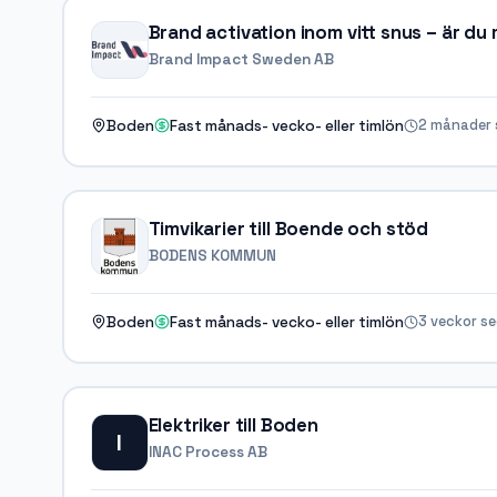
Brand activation inom vitt snus – är du
Brand Impact Sweden AB
2 månader 
Boden
Fast månads- vecko- eller timlön
Timvikarier till Boende och stöd
BODENS KOMMUN
3 veckor s
Boden
Fast månads- vecko- eller timlön
Elektriker till Boden
I
INAC Process AB