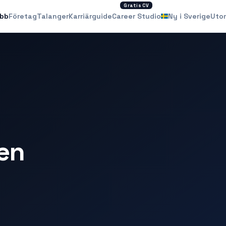
Gratis CV
obb
Företag
Talanger
Karriärguide
Career Studio
Ny i Sverige
Uto
en