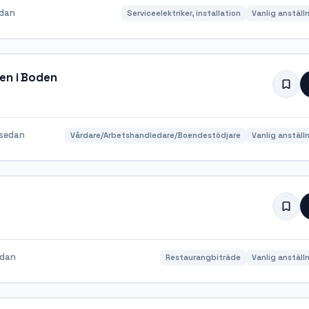
edan
Serviceelektriker, installation
Vanlig anställ
en i Boden
sedan
Vårdare/Arbetshandledare/Boendestödjare
Vanlig anställ
edan
Restaurangbiträde
Vanlig anställ