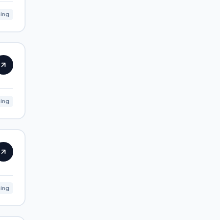
ning
ing
ing