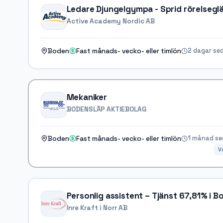
Ledare Djungelgympa - Sprid rörelseglä
Active Academy Nordic AB
2 dagar se
Boden
Fast månads- vecko- eller timlön
Mekaniker
BODENSLÄP AKTIEBOLAG
1 månad s
Boden
Fast månads- vecko- eller timlön
V
Personlig assistent – Tjänst 67,81% i 
Inre Kraft i Norr AB