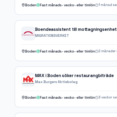
1 månad s
Boden
Fast månads- vecko- eller timlön
Boendeassistent till mottagningsenhet
MIGRATIONSVERKET
2 månader 
Boden
Fast månads- vecko- eller timlön
MAX i Boden söker restaurangbiträde
Max Burgers Aktiebolag
3 veckor s
Boden
Fast månads- vecko- eller timlön