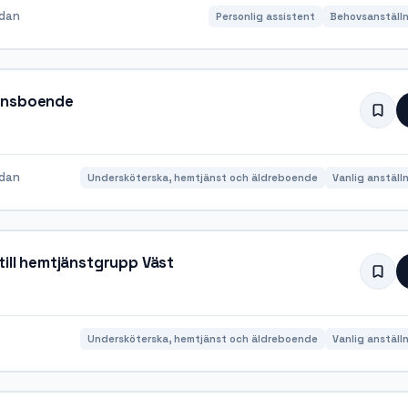
edan
Personlig assistent
Behovsanställn
mensboende
edan
Undersköterska, hemtjänst och äldreboende
Vanlig anställ
till hemtjänstgrupp Väst
Undersköterska, hemtjänst och äldreboende
Vanlig anställ