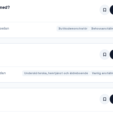
 med?
sedan
Butiksdemonstratör
Behovsanställn
edan
Undersköterska, hemtjänst och äldreboende
Vanlig anställ