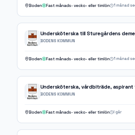
1 månad s
Boden
Fast månads- vecko- eller timlön
Undersköterska till Sturegårdens de
BODENS KOMMUN
1 månad s
Boden
Fast månads- vecko- eller timlön
Undersköterska, vårdbiträde, aspirant 
BODENS KOMMUN
I går
Boden
Fast månads- vecko- eller timlön