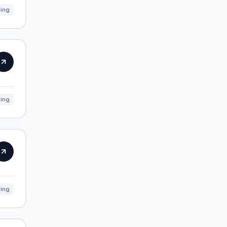
ning
ning
ning