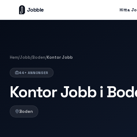
Jobble
Hitta J
Hem
/
Jobb
/
Boden
/
Kontor Jobb
44+ ANNONSER
Kontor Jobb i Bod
Boden