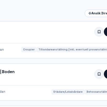
Ansök Dir
dan
Croupier
Tillsvidareanställning (inkl. eventuell provanställn
 | Boden
edan
Städare/Lokalvårdare
Behovsanställn