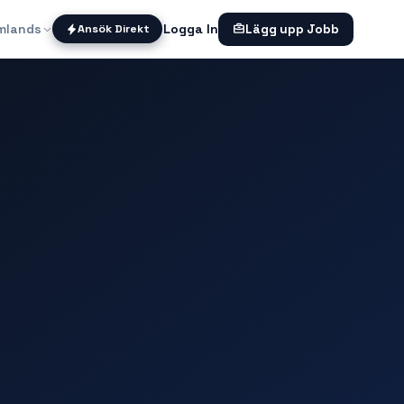
mlands
Logga In
Ansök Direkt
Lägg upp Jobb