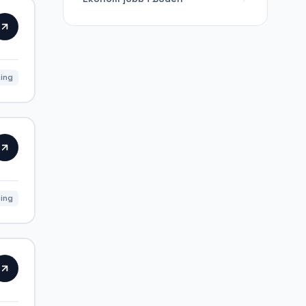
ing
ning