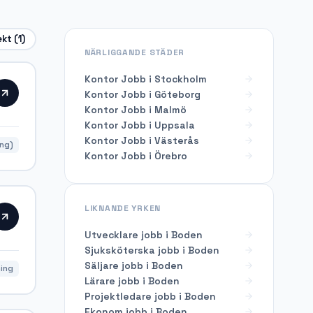
ekt
(1)
NÄRLIGGANDE STÄDER
Kontor Jobb i Stockholm
Kontor Jobb i Göteborg
Kontor Jobb i Malmö
Kontor Jobb i Uppsala
Kontor Jobb i Västerås
ing)
Kontor Jobb i Örebro
LIKNANDE YRKEN
Utvecklare
jobb i
Boden
Sjuksköterska
jobb i
Boden
Säljare
jobb i
Boden
ing
Lärare
jobb i
Boden
Projektledare
jobb i
Boden
Ekonom
jobb i
Boden