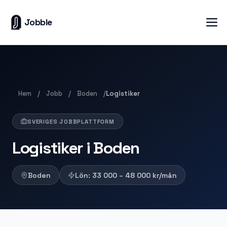
Jobble
Hem
Jobb
Boden
/
/
/
Logistiker
SVERIGES JOBBPLATTFORM
Logistiker i Boden
Boden
Lön:
33 000 – 48 000
kr/mån