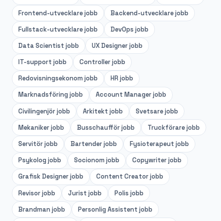
Frontend-utvecklare
jobb
Backend-utvecklare
jobb
Fullstack-utvecklare
jobb
DevOps
jobb
Data Scientist
jobb
UX Designer
jobb
IT-support
jobb
Controller
jobb
Redovisningsekonom
jobb
HR
jobb
Marknadsföring
jobb
Account Manager
jobb
Civilingenjör
jobb
Arkitekt
jobb
Svetsare
jobb
Mekaniker
jobb
Busschaufför
jobb
Truckförare
jobb
Servitör
jobb
Bartender
jobb
Fysioterapeut
jobb
Psykolog
jobb
Socionom
jobb
Copywriter
jobb
Grafisk Designer
jobb
Content Creator
jobb
Revisor
jobb
Jurist
jobb
Polis
jobb
Brandman
jobb
Personlig Assistent
jobb