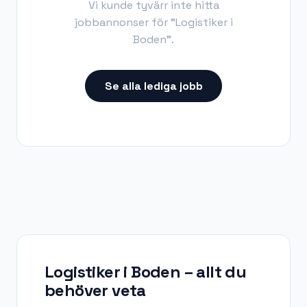
Vi kunde tyvärr inte hitta
jobbannonser för "
Logistiker i
Boden
".
Se alla lediga jobb
Logistiker i Boden
– allt du
behöver veta