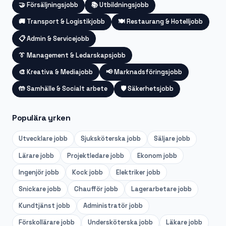
🤝
Försäljningsjobb
📚
Utbildningsjobb
🚚
Transport & Logistikjobb
🍽️
Restaurang & Hotelljobb
📋
Admin & Servicejobb
👔
Management & Ledarskapsjobb
🎨
Kreativa & Mediajobb
📢
Marknadsföringsjobb
🤲
Samhälle & Socialt arbete
🛡️
Säkerhetsjobb
Populära yrken
Utvecklare
jobb
Sjuksköterska
jobb
Säljare
jobb
Lärare
jobb
Projektledare
jobb
Ekonom
jobb
Ingenjör
jobb
Kock
jobb
Elektriker
jobb
Snickare
jobb
Chaufför
jobb
Lagerarbetare
jobb
Kundtjänst
jobb
Administratör
jobb
Förskollärare
jobb
Undersköterska
jobb
Läkare
jobb