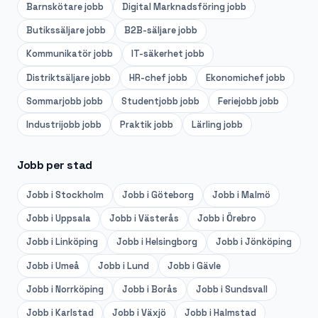
Barnskötare
jobb
Digital Marknadsföring
jobb
Butikssäljare
jobb
B2B-säljare
jobb
Kommunikatör
jobb
IT-säkerhet
jobb
Distriktsäljare
jobb
HR-chef
jobb
Ekonomichef
jobb
Sommarjobb
jobb
Studentjobb
jobb
Feriejobb
jobb
Industrijobb
jobb
Praktik
jobb
Lärling
jobb
Jobb per stad
Jobb i
Stockholm
Jobb i
Göteborg
Jobb i
Malmö
Jobb i
Uppsala
Jobb i
Västerås
Jobb i
Örebro
Jobb i
Linköping
Jobb i
Helsingborg
Jobb i
Jönköping
Jobb i
Umeå
Jobb i
Lund
Jobb i
Gävle
Jobb i
Norrköping
Jobb i
Borås
Jobb i
Sundsvall
Jobb i
Karlstad
Jobb i
Växjö
Jobb i
Halmstad