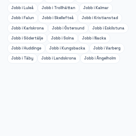
Jobb i
Luleå
Jobb i
Trollhättan
Jobb i
Kalmar
Jobb i
Falun
Jobb i
Skellefteå
Jobb i
Kristianstad
Jobb i
Karlskrona
Jobb i
Östersund
Jobb i
Eskilstuna
Jobb i
Södertälje
Jobb i
Solna
Jobb i
Nacka
Jobb i
Huddinge
Jobb i
Kungsbacka
Jobb i
Varberg
Jobb i
Täby
Jobb i
Landskrona
Jobb i
Ängelholm