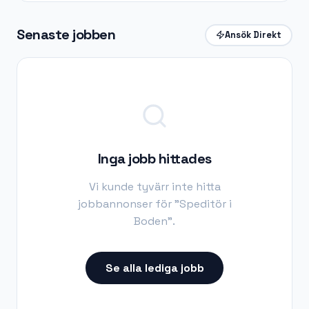
Senaste jobben
Ansök Direkt
Inga jobb hittades
Vi kunde tyvärr inte hitta
jobbannonser för "
Speditör i
Boden
".
Se alla lediga jobb