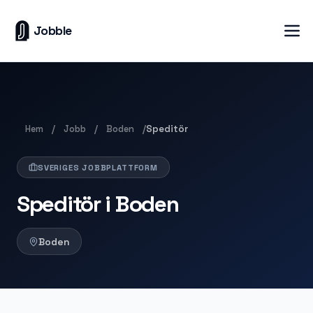
Jobble
Hem
Jobb
Boden
/
/
/
Speditör
SVERIGES JOBBPLATTFORM
Speditör i Boden
Boden