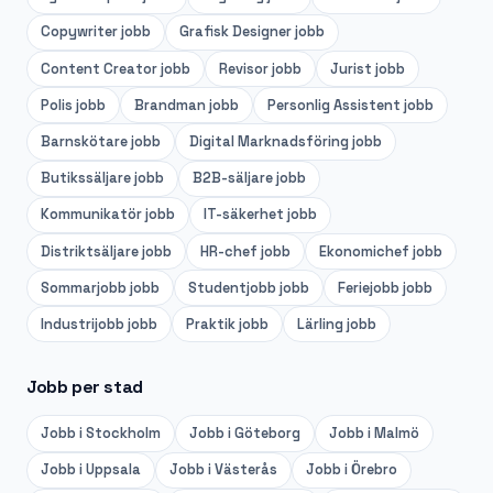
Copywriter
jobb
Grafisk Designer
jobb
Content Creator
jobb
Revisor
jobb
Jurist
jobb
Polis
jobb
Brandman
jobb
Personlig Assistent
jobb
Barnskötare
jobb
Digital Marknadsföring
jobb
Butikssäljare
jobb
B2B-säljare
jobb
Kommunikatör
jobb
IT-säkerhet
jobb
Distriktsäljare
jobb
HR-chef
jobb
Ekonomichef
jobb
Sommarjobb
jobb
Studentjobb
jobb
Feriejobb
jobb
Industrijobb
jobb
Praktik
jobb
Lärling
jobb
Jobb per stad
Jobb i
Stockholm
Jobb i
Göteborg
Jobb i
Malmö
Jobb i
Uppsala
Jobb i
Västerås
Jobb i
Örebro