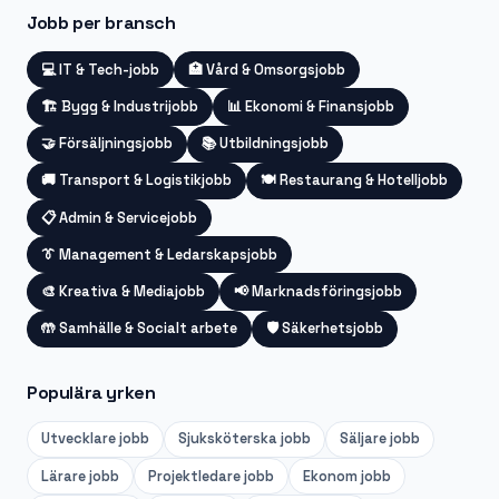
Jobb per bransch
💻
IT & Tech-jobb
🏥
Vård & Omsorgsjobb
🏗️
Bygg & Industrijobb
📊
Ekonomi & Finansjobb
🤝
Försäljningsjobb
📚
Utbildningsjobb
🚚
Transport & Logistikjobb
🍽️
Restaurang & Hotelljobb
📋
Admin & Servicejobb
👔
Management & Ledarskapsjobb
🎨
Kreativa & Mediajobb
📢
Marknadsföringsjobb
🤲
Samhälle & Socialt arbete
🛡️
Säkerhetsjobb
Populära yrken
Utvecklare
jobb
Sjuksköterska
jobb
Säljare
jobb
Lärare
jobb
Projektledare
jobb
Ekonom
jobb