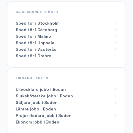
NÄRLIGGANDE STÄDER
Speditör i Stockholm
Speditör i Göteborg
Speditör i Malmö
Speditör i Uppsala
Speditör i Västerås
Speditör i Örebro
LIKNANDE YRKEN
Utvecklare
jobb i
Boden
Sjuksköterska
jobb i
Boden
Säljare
jobb i
Boden
Lärare
jobb i
Boden
Projektledare
jobb i
Boden
Ekonom
jobb i
Boden