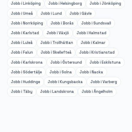
Jobb i
Linköping
Jobb i
Helsingborg
Jobb i
Jönköping
Jobb i
Umeå
Jobb i
Lund
Jobb i
Gävle
Jobb i
Norrköping
Jobb i
Borås
Jobb i
Sundsvall
Jobb i
Karlstad
Jobb i
Växjö
Jobb i
Halmstad
Jobb i
Luleå
Jobb i
Trollhättan
Jobb i
Kalmar
Jobb i
Falun
Jobb i
Skellefteå
Jobb i
Kristianstad
Jobb i
Karlskrona
Jobb i
Östersund
Jobb i
Eskilstuna
Jobb i
Södertälje
Jobb i
Solna
Jobb i
Nacka
Jobb i
Huddinge
Jobb i
Kungsbacka
Jobb i
Varberg
Jobb i
Täby
Jobb i
Landskrona
Jobb i
Ängelholm