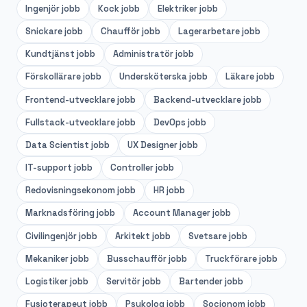
Ingenjör
jobb
Kock
jobb
Elektriker
jobb
Snickare
jobb
Chaufför
jobb
Lagerarbetare
jobb
Kundtjänst
jobb
Administratör
jobb
Förskollärare
jobb
Undersköterska
jobb
Läkare
jobb
Frontend-utvecklare
jobb
Backend-utvecklare
jobb
Fullstack-utvecklare
jobb
DevOps
jobb
Data Scientist
jobb
UX Designer
jobb
IT-support
jobb
Controller
jobb
Redovisningsekonom
jobb
HR
jobb
Marknadsföring
jobb
Account Manager
jobb
Civilingenjör
jobb
Arkitekt
jobb
Svetsare
jobb
Mekaniker
jobb
Busschaufför
jobb
Truckförare
jobb
Logistiker
jobb
Servitör
jobb
Bartender
jobb
Fysioterapeut
jobb
Psykolog
jobb
Socionom
jobb