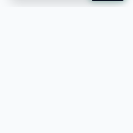
Jobble
Det modernaste sättet att hitta din
nästa stora möjlighet eller rekrytera
till ditt företag.
©
2026
Hejnord AB (Jobble.se)
FÖR JOBBSÖKANDE