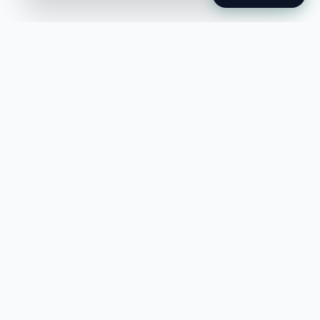
Jobble
Det modernaste sättet att hitta din
nästa stora möjlighet eller rekrytera
till ditt företag.
©
2026
Hejnord AB (Jobble.se)
FÖR JOBBSÖKANDE