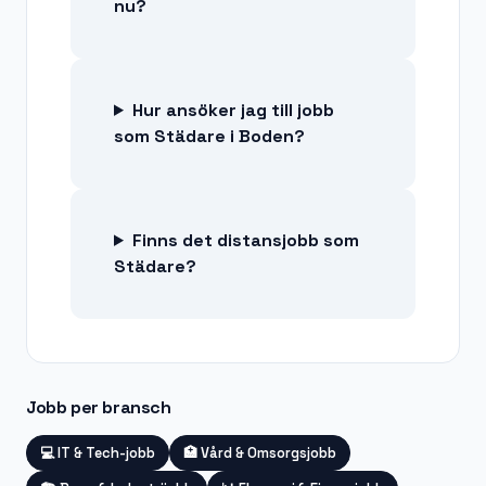
nu?
Hur ansöker jag till jobb
som Städare i Boden?
Finns det distansjobb som
Städare?
Jobb per bransch
💻
IT & Tech-jobb
🏥
Vård & Omsorgsjobb