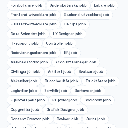
Förskollärare
jobb
Undersköterska
jobb
Läkare
jobb
Frontend-utvecklare
jobb
Backend-utvecklare
jobb
Fullstack-utvecklare
jobb
DevOps
jobb
Data Scientist
jobb
UX Designer
jobb
IT-support
jobb
Controller
jobb
Redovisningsekonom
jobb
HR
jobb
Marknadsföring
jobb
Account Manager
jobb
Civilingenjör
jobb
Arkitekt
jobb
Svetsare
jobb
Mekaniker
jobb
Busschaufför
jobb
Truckförare
jobb
Logistiker
jobb
Servitör
jobb
Bartender
jobb
Fysioterapeut
jobb
Psykolog
jobb
Socionom
jobb
Copywriter
jobb
Grafisk Designer
jobb
Content Creator
jobb
Revisor
jobb
Jurist
jobb