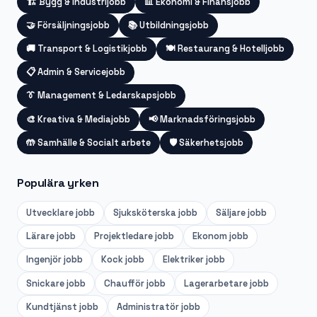
🏗️
Bygg & Industrijobb
📊
Ekonomi & Finansjobb
🤝
Försäljningsjobb
📚
Utbildningsjobb
🚚
Transport & Logistikjobb
🍽️
Restaurang & Hotelljobb
📋
Admin & Servicejobb
👔
Management & Ledarskapsjobb
🎨
Kreativa & Mediajobb
📢
Marknadsföringsjobb
🤲
Samhälle & Socialt arbete
🛡️
Säkerhetsjobb
Populära yrken
Utvecklare
jobb
Sjuksköterska
jobb
Säljare
jobb
Lärare
jobb
Projektledare
jobb
Ekonom
jobb
Ingenjör
jobb
Kock
jobb
Elektriker
jobb
Snickare
jobb
Chaufför
jobb
Lagerarbetare
jobb
Kundtjänst
jobb
Administratör
jobb