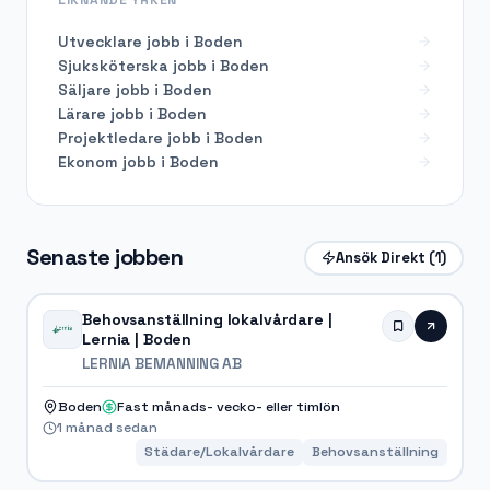
Utvecklare
jobb i
Boden
Sjuksköterska
jobb i
Boden
Säljare
jobb i
Boden
Lärare
jobb i
Boden
Projektledare
jobb i
Boden
Ekonom
jobb i
Boden
Senaste jobben
Ansök Direkt
(1)
Behovsanställning lokalvårdare |
Lernia | Boden
LERNIA BEMANNING AB
Boden
Fast månads- vecko- eller timlön
1 månad sedan
Städare/Lokalvårdare
Behovsanställning