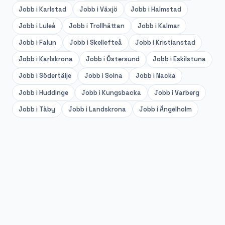
Jobb i
Karlstad
Jobb i
Växjö
Jobb i
Halmstad
Jobb i
Luleå
Jobb i
Trollhättan
Jobb i
Kalmar
Jobb i
Falun
Jobb i
Skellefteå
Jobb i
Kristianstad
Jobb i
Karlskrona
Jobb i
Östersund
Jobb i
Eskilstuna
Jobb i
Södertälje
Jobb i
Solna
Jobb i
Nacka
Jobb i
Huddinge
Jobb i
Kungsbacka
Jobb i
Varberg
Jobb i
Täby
Jobb i
Landskrona
Jobb i
Ängelholm