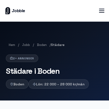
Jobble
Hem
Jobb
Boden
/
/
/
Städare
2+ ANNONSER
Städare i Boden
Boden
Lön:
22 000 – 28 000
kr/mån