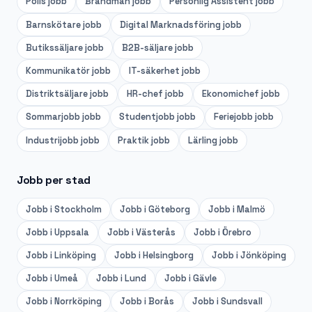
Polis
jobb
Brandman
jobb
Personlig Assistent
jobb
Barnskötare
jobb
Digital Marknadsföring
jobb
Butikssäljare
jobb
B2B-säljare
jobb
Kommunikatör
jobb
IT-säkerhet
jobb
Distriktsäljare
jobb
HR-chef
jobb
Ekonomichef
jobb
Sommarjobb
jobb
Studentjobb
jobb
Feriejobb
jobb
Industrijobb
jobb
Praktik
jobb
Lärling
jobb
Jobb per stad
Jobb i
Stockholm
Jobb i
Göteborg
Jobb i
Malmö
Jobb i
Uppsala
Jobb i
Västerås
Jobb i
Örebro
Jobb i
Linköping
Jobb i
Helsingborg
Jobb i
Jönköping
Jobb i
Umeå
Jobb i
Lund
Jobb i
Gävle
Jobb i
Norrköping
Jobb i
Borås
Jobb i
Sundsvall