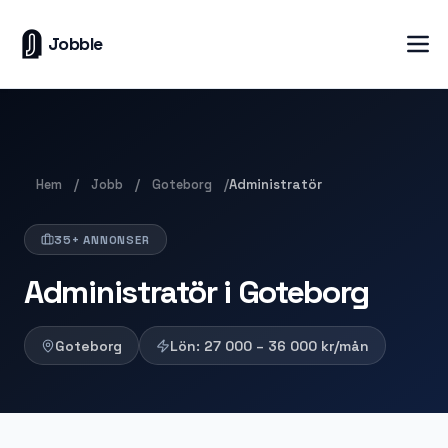
Jobble
Hem
Jobb
Goteborg
/
/
/
Administratör
35+ ANNONSER
Administratör i Goteborg
Goteborg
Lön:
27 000 – 36 000
kr/mån