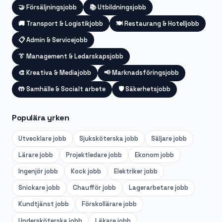
🤝
Försäljningsjobb
📚
Utbildningsjobb
🚚
Transport & Logistikjobb
🍽️
Restaurang & Hotelljobb
📋
Admin & Servicejobb
👔
Management & Ledarskapsjobb
🎨
Kreativa & Mediajobb
📢
Marknadsföringsjobb
🤲
Samhälle & Socialt arbete
🛡️
Säkerhetsjobb
Populära yrken
Utvecklare
jobb
Sjuksköterska
jobb
Säljare
jobb
Lärare
jobb
Projektledare
jobb
Ekonom
jobb
Ingenjör
jobb
Kock
jobb
Elektriker
jobb
Snickare
jobb
Chaufför
jobb
Lagerarbetare
jobb
Kundtjänst
jobb
Förskollärare
jobb
Undersköterska
jobb
Läkare
jobb