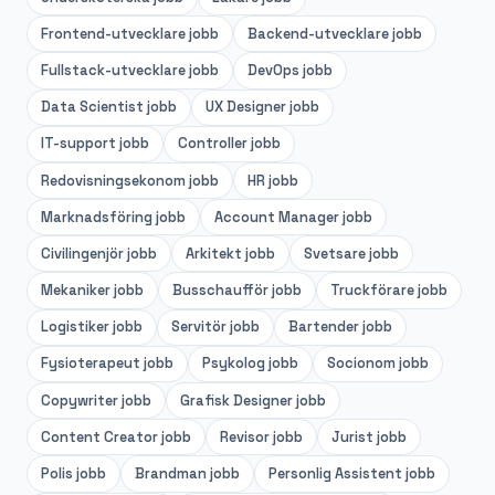
Frontend-utvecklare
jobb
Backend-utvecklare
jobb
Fullstack-utvecklare
jobb
DevOps
jobb
Data Scientist
jobb
UX Designer
jobb
IT-support
jobb
Controller
jobb
Redovisningsekonom
jobb
HR
jobb
Marknadsföring
jobb
Account Manager
jobb
Civilingenjör
jobb
Arkitekt
jobb
Svetsare
jobb
Mekaniker
jobb
Busschaufför
jobb
Truckförare
jobb
Logistiker
jobb
Servitör
jobb
Bartender
jobb
Fysioterapeut
jobb
Psykolog
jobb
Socionom
jobb
Copywriter
jobb
Grafisk Designer
jobb
Content Creator
jobb
Revisor
jobb
Jurist
jobb
Polis
jobb
Brandman
jobb
Personlig Assistent
jobb