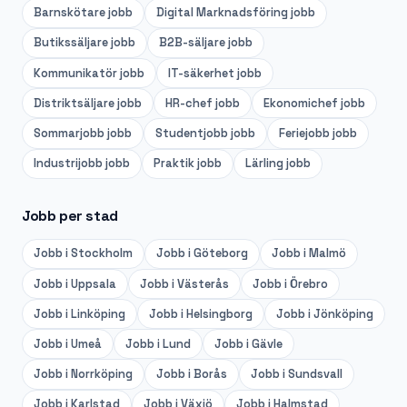
Barnskötare
jobb
Digital Marknadsföring
jobb
Butikssäljare
jobb
B2B-säljare
jobb
Kommunikatör
jobb
IT-säkerhet
jobb
Distriktsäljare
jobb
HR-chef
jobb
Ekonomichef
jobb
Sommarjobb
jobb
Studentjobb
jobb
Feriejobb
jobb
Industrijobb
jobb
Praktik
jobb
Lärling
jobb
Jobb per stad
Jobb i
Stockholm
Jobb i
Göteborg
Jobb i
Malmö
Jobb i
Uppsala
Jobb i
Västerås
Jobb i
Örebro
Jobb i
Linköping
Jobb i
Helsingborg
Jobb i
Jönköping
Jobb i
Umeå
Jobb i
Lund
Jobb i
Gävle
Jobb i
Norrköping
Jobb i
Borås
Jobb i
Sundsvall
Jobb i
Karlstad
Jobb i
Växjö
Jobb i
Halmstad