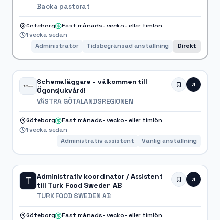
receptionsuppgifter
Backa pastorat
Göteborg
Fast månads- vecko- eller timlön
1 vecka sedan
Administratör
Tidsbegränsad anställning
Direkt
Schemaläggare - välkommen till
Ögonsjukvård!
VÄSTRA GÖTALANDSREGIONEN
Göteborg
Fast månads- vecko- eller timlön
1 vecka sedan
Administrativ assistent
Vanlig anställning
Administrativ koordinator / Assistent
T
till Turk Food Sweden AB
TURK FOOD SWEDEN AB
Göteborg
Fast månads- vecko- eller timlön