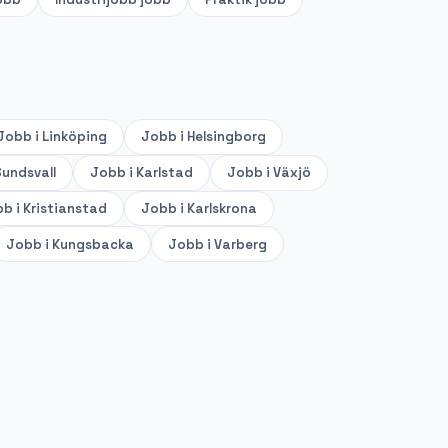
Jobb i
Linköping
Jobb i
Helsingborg
undsvall
Jobb i
Karlstad
Jobb i
Växjö
b i
Kristianstad
Jobb i
Karlskrona
Jobb i
Kungsbacka
Jobb i
Varberg