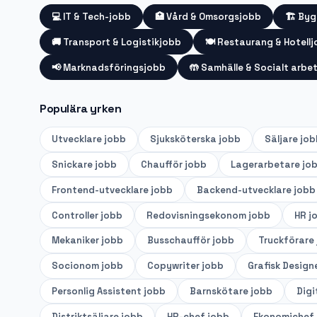
💻
IT & Tech-jobb
🏥
Vård & Omsorgsjobb
🏗️
Byg
🚚
Transport & Logistikjobb
🍽️
Restaurang & Hotell
📢
Marknadsföringsjobb
🤲
Samhälle & Socialt arbe
Populära yrken
Utvecklare
jobb
Sjuksköterska
jobb
Säljare
job
Snickare
jobb
Chaufför
jobb
Lagerarbetare
jo
Frontend-utvecklare
jobb
Backend-utvecklare
jobb
Controller
jobb
Redovisningsekonom
jobb
HR
j
Mekaniker
jobb
Busschaufför
jobb
Truckförare
Socionom
jobb
Copywriter
jobb
Grafisk Design
Personlig Assistent
jobb
Barnskötare
jobb
Digi
Distriktsäljare
jobb
HR-chef
jobb
Ekonomichef