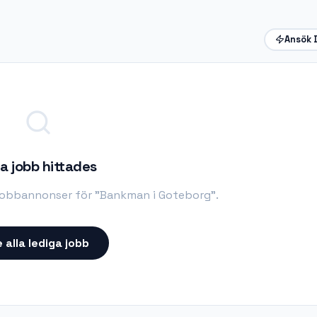
Ansök 
a jobb hittades
 jobbannonser för "
Bankman i Goteborg
".
 alla lediga jobb