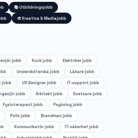
bb
📚
Utbildningsjobb
obb
🎨
Kreativa & Mediajobb
genjör
jobb
Kock
jobb
Elektriker
jobb
obb
Undersköterska
jobb
Läkare
jobb
t
jobb
UX Designer
jobb
IT-support
jobb
ingenjör
jobb
Arkitekt
jobb
Svetsare
jobb
Fysioterapeut
jobb
Psykolog
jobb
Polis
jobb
Brandman
jobb
bb
Kommunikatör
jobb
IT-säkerhet
jobb
obb
Industrijobb
jobb
Praktik
jobb