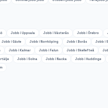
mö
Jobb i
Uppsala
Jobb i
Västerås
Jobb i
Örebro
Jobb i
Gävle
Jobb i
Norrköping
Jobb i
Borås
Jobb i
S
n
Jobb i
Kalmar
Jobb i
Falun
Jobb i
Skellefteå
Job
rtälje
Jobb i
Solna
Jobb i
Nacka
Jobb i
Huddinge
lm