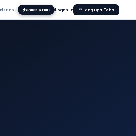
mlands
Logga In
Ansök Direkt
Lägg upp Jobb