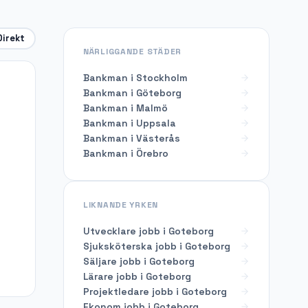
Direkt
NÄRLIGGANDE STÄDER
Bankman i Stockholm
Bankman i Göteborg
Bankman i Malmö
Bankman i Uppsala
Bankman i Västerås
Bankman i Örebro
LIKNANDE YRKEN
Utvecklare
jobb i
Goteborg
Sjuksköterska
jobb i
Goteborg
Säljare
jobb i
Goteborg
Lärare
jobb i
Goteborg
Projektledare
jobb i
Goteborg
Ekonom
jobb i
Goteborg