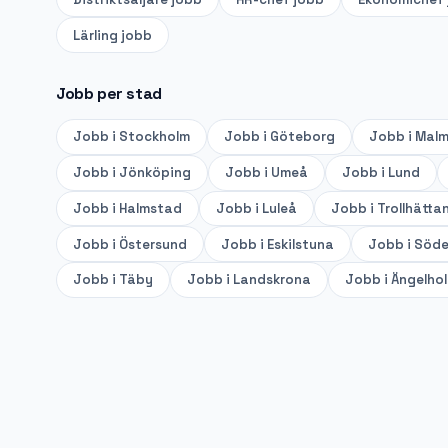
Lärling
jobb
Jobb per stad
Jobb i
Stockholm
Jobb i
Göteborg
Jobb i
Mal
Jobb i
Jönköping
Jobb i
Umeå
Jobb i
Lund
Jobb i
Halmstad
Jobb i
Luleå
Jobb i
Trollhätta
Jobb i
Östersund
Jobb i
Eskilstuna
Jobb i
Söde
Jobb i
Täby
Jobb i
Landskrona
Jobb i
Ängelho