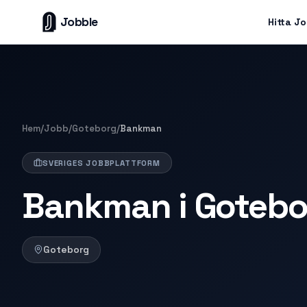
Jobble
Hitta J
Hem
/
Jobb
/
Goteborg
/
Bankman
SVERIGES JOBBPLATTFORM
Bankman i Gotebo
Goteborg