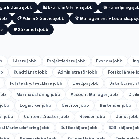
g & Industrijobb
📊
Ekonomi & Finansjobb
🤝
Försäljningsjo
jobb
📋
Admin & Servicejobb
👔
Management & Ledarskapsj
te
🛡️
Säkerhetsjobb
b
Lärare
jobb
Projektledare
jobb
Ekonom
jobb
In
bb
Kundtjänst
jobb
Administratör
jobb
Förskollärare
j
Fullstack-utvecklare
jobb
DevOps
jobb
Data Scientis
obb
Marknadsföring
jobb
Account Manager
jobb
Civil
jobb
Logistiker
jobb
Servitör
jobb
Bartender
jobb
er
jobb
Content Creator
jobb
Revisor
jobb
Jurist
jobb
tal Marknadsföring
jobb
Butikssäljare
jobb
B2B-säljare
jo
jobb
Sommarjobb
jobb
Studentjobb
jobb
Feriejobb
j