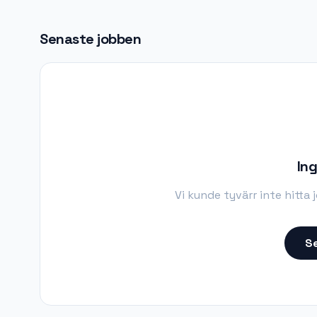
Senaste jobben
Ing
Vi kunde tyvärr inte hitta
Se