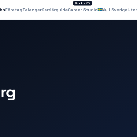
Gratis CV
obb
Företag
Talanger
Karriärguide
Career Studio
Ny i Sverige
Uto
rg