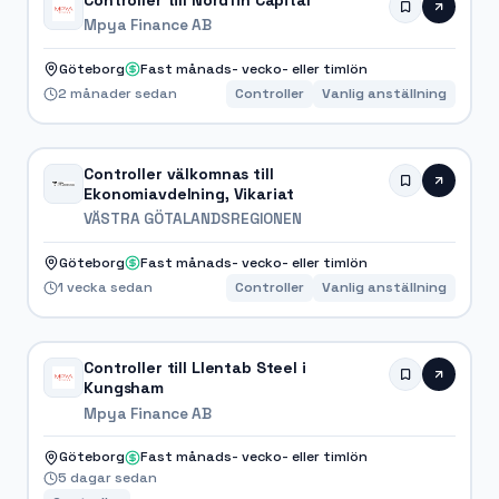
Controller till Nordfin Capital
Mpya Finance AB
Göteborg
Fast månads- vecko- eller timlön
2 månader sedan
Controller
Vanlig anställning
Controller välkomnas till
Ekonomiavdelning, Vikariat
VÄSTRA GÖTALANDSREGIONEN
Göteborg
Fast månads- vecko- eller timlön
1 vecka sedan
Controller
Vanlig anställning
Controller till Llentab Steel i
Kungsham
Mpya Finance AB
Göteborg
Fast månads- vecko- eller timlön
5 dagar sedan