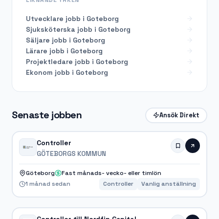
Utvecklare
jobb i
Goteborg
Sjuksköterska
jobb i
Goteborg
Säljare
jobb i
Goteborg
Lärare
jobb i
Goteborg
Projektledare
jobb i
Goteborg
Ekonom
jobb i
Goteborg
Senaste jobben
Ansök Direkt
Controller
GÖTEBORGS KOMMUN
Göteborg
Fast månads- vecko- eller timlön
1 månad sedan
Controller
Vanlig anställning