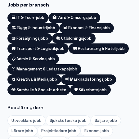
Jobb per bransch
💻
IT & Tech-jobb
🏥
Vård & Omsorgsjobb
🏗️
Bygg & Industrijobb
📊
Ekonomi & Finansjobb
🤝
Försäljningsjobb
📚
Utbildningsjobb
🚚
Transport & Logistikjobb
🍽️
Restaurang & Hotelljobb
📋
Admin & Servicejobb
👔
Management & Ledarskapsjobb
🎨
Kreativa & Mediajobb
📢
Marknadsföringsjobb
🤲
Samhälle & Socialt arbete
🛡️
Säkerhetsjobb
Populära yrken
Utvecklare
jobb
Sjuksköterska
jobb
Säljare
jobb
Lärare
jobb
Projektledare
jobb
Ekonom
jobb