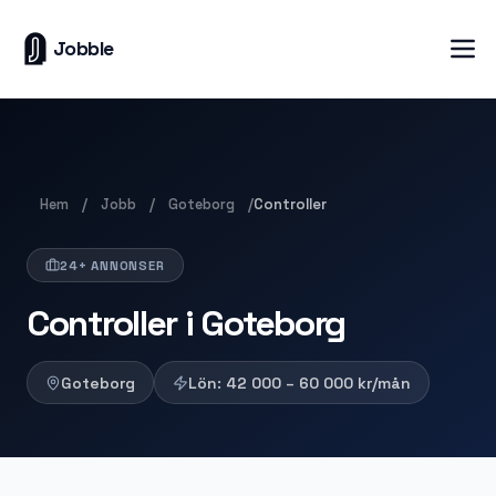
Jobble
Hem
Jobb
Goteborg
/
/
/
Controller
24+ ANNONSER
Controller i Goteborg
Goteborg
Lön:
42 000 – 60 000
kr/mån