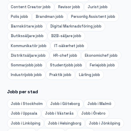
Content Creator
jobb
Revisor
jobb
Jurist
jobb
Polis
jobb
Brandman
jobb
Personlig Assistent
jobb
Barnskötare
jobb
Digital Marknadsföring
jobb
Butikssäljare
jobb
B2B-säljare
jobb
Kommunikatör
jobb
IT-säkerhet
jobb
Distriktsäljare
jobb
HR-chef
jobb
Ekonomichef
jobb
Sommarjobb
jobb
Studentjobb
jobb
Feriejobb
jobb
Industrijobb
jobb
Praktik
jobb
Lärling
jobb
Jobb per stad
Jobb i
Stockholm
Jobb i
Göteborg
Jobb i
Malmö
Jobb i
Uppsala
Jobb i
Västerås
Jobb i
Örebro
Jobb i
Linköping
Jobb i
Helsingborg
Jobb i
Jönköping