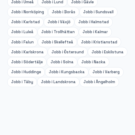
Jobb i
Umeå
Jobb i
Lund
Jobb i
Gävle
Jobb i
Norrköping
Jobb i
Borås
Jobb i
Sundsvall
Jobb i
Karlstad
Jobb i
Växjö
Jobb i
Halmstad
Jobb i
Luleå
Jobb i
Trollhättan
Jobb i
Kalmar
Jobb i
Falun
Jobb i
Skellefteå
Jobb i
Kristianstad
Jobb i
Karlskrona
Jobb i
Östersund
Jobb i
Eskilstuna
Jobb i
Södertälje
Jobb i
Solna
Jobb i
Nacka
Jobb i
Huddinge
Jobb i
Kungsbacka
Jobb i
Varberg
Jobb i
Täby
Jobb i
Landskrona
Jobb i
Ängelholm