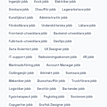
Ingenjör
jobb
Kock
jobb
Elektriker
jobb
Snickare
jobb
Chaufför
jobb
Lagerarbetare
jobb
Kundtjänst
jobb
Administratör
jobb
Förskollärare
jobb
Undersköterska
jobb
Läkare
jobb
Frontend-utvecklare
jobb
Backend-utvecklare
jobb
Fullstack-utvecklare
jobb
DevOps
jobb
Data Scientist
jobb
UX Designer
jobb
IT-support
jobb
Redovisningsekonom
jobb
HR
jobb
Marknadsföring
jobb
Account Manager
jobb
Civilingenjör
jobb
Arkitekt
jobb
Svetsare
jobb
Mekaniker
jobb
Busschaufför
jobb
Truckförare
jobb
Logistiker
jobb
Servitör
jobb
Bartender
jobb
Fysioterapeut
jobb
Psykolog
jobb
Socionom
jobb
Copywriter
jobb
Grafisk Designer
jobb