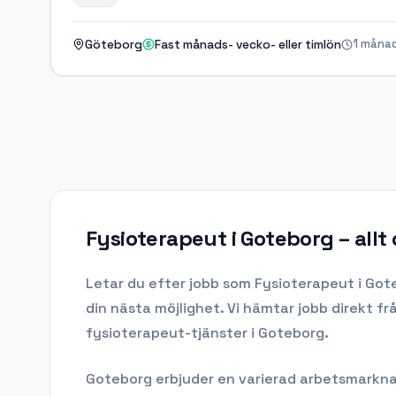
1 måna
Göteborg
Fast månads- vecko- eller timlön
Fysioterapeut i Goteborg
– allt
Letar du efter
jobb som Fysioterapeut
i
Got
din nästa möjlighet. Vi hämtar jobb direkt f
fysioterapeut-tjänster i Goteborg.
Goteborg
erbjuder en varierad arbetsmarknad 