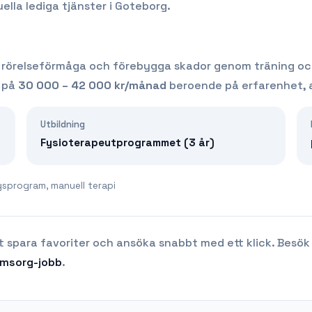
ella lediga tjänster i
Goteborg
.
få rörelseförmåga och förebygga skador genom träning oc
r på
30 000 – 42 000
kr/månad
beroende på erfarenhet, a
Utbildning
Fysioterapeutprogrammet (3 år)
ngsprogram, manuell terapi
t spara favoriter och ansöka snabbt med ett klick. Besök
Omsorg
-jobb
.