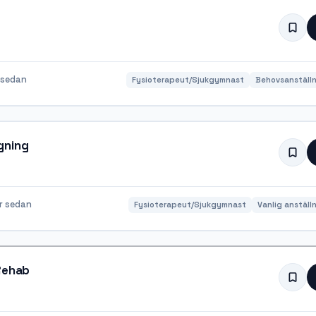
 sedan
Fysioterapeut/Sjukgymnast
Behovsanställn
gning
r sedan
Fysioterapeut/Sjukgymnast
Vanlig anställ
 Rehab