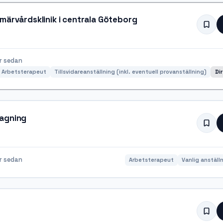
Arbetsterapeut neurovårdsteam till primärvårdsklinik i centrala Göteborg
r sedan
Arbetsterapeut
Tillsvidareanställning (inkl. eventuell provanställning)
Di
tagning
r sedan
Arbetsterapeut
Vanlig anställ