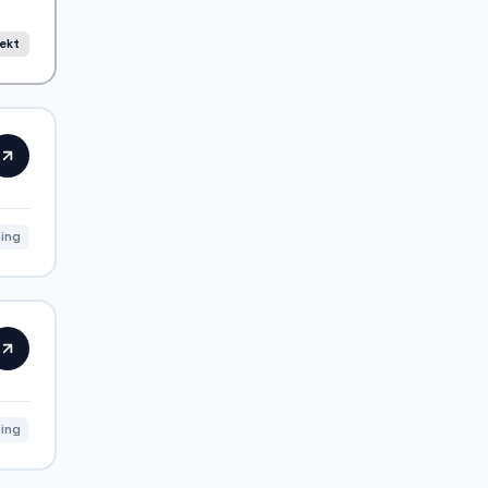
rekt
ning
ning