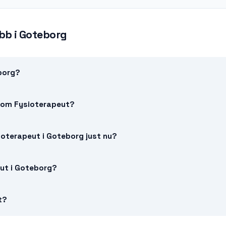
obb
i
Goteborg
eborg?
a som Fysioterapeut?
ioterapeut i Goteborg just nu?
eut i Goteborg?
t?