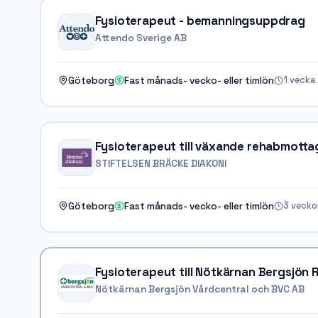
Fysioterapeut - bemanningsuppdrag
Attendo Sverige AB
1 vecka
Göteborg
Fast månads- vecko- eller timlön
Fysioterapeut till växande rehabmotta
STIFTELSEN BRÄCKE DIAKONI
3 vecko
Göteborg
Fast månads- vecko- eller timlön
Fysioterapeut till Nötkärnan Bergsjön
Nötkärnan Bergsjön Vårdcentral och BVC AB