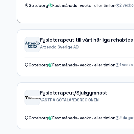
2 vecko
Göteborg
Fast månads- vecko- eller timlön
Fysioterapeut till vårt härliga rehabte
Attendo Sverige AB
1 vecka
Göteborg
Fast månads- vecko- eller timlön
Fysioterapeut/Sjukgymnast
VÄSTRA GÖTALANDSREGIONEN
2 dagar
Göteborg
Fast månads- vecko- eller timlön