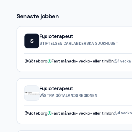
Senaste jobben
Fysioterapeut
S
STIFTELSEN CARLANDERSKA SJUKHUSET
1 vecka
Göteborg
Fast månads- vecko- eller timlön
Fysioterapeut
VÄSTRA GÖTALANDSREGIONEN
4 vecko
Göteborg
Fast månads- vecko- eller timlön