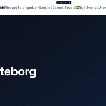
Gratis CV
obb
Företag
Talanger
Karriärguide
Career Studio
Ny i Sverige
Uto
oteborg