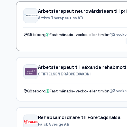
Arthro Therapeutics AB
2 vecko
Göteborg
Fast månads- vecko- eller timlön
Arbetsterapeut till växande rehabmot
STIFTELSEN BRÄCKE DIAKONI
3 vecko
Göteborg
Fast månads- vecko- eller timlön
Rehabsamordnare till Företagshälsa
Falck Sverige AB