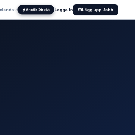
mlands
Logga In
Ansök Direkt
Lägg upp Jobb