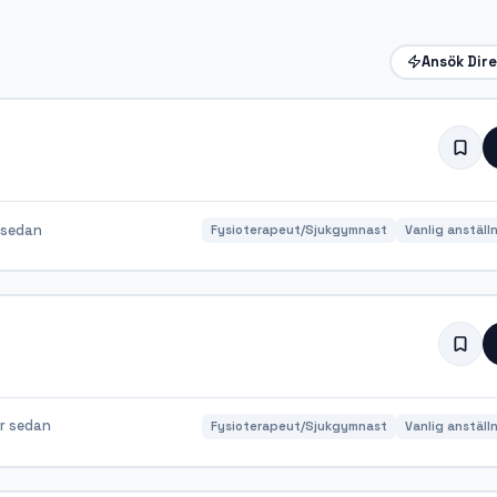
Ansök Dir
 sedan
Fysioterapeut/Sjukgymnast
Vanlig anställ
r sedan
Fysioterapeut/Sjukgymnast
Vanlig anställ