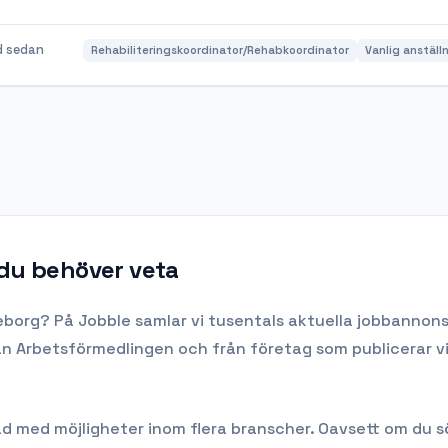
d sedan
Rehabiliteringskoordinator/Rehabkoordinator
Vanlig anställ
 du behöver veta
eborg
? På Jobble samlar vi tusentals aktuella jobbannonse
rån Arbetsförmedlingen och från företag som publicerar v
med möjligheter inom flera branscher. Oavsett om du söker 