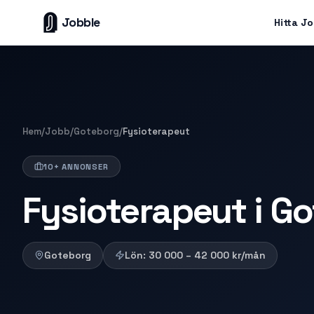
Jobble
Hitta J
Hem
/
Jobb
/
Goteborg
/
Fysioterapeut
10+ ANNONSER
Fysioterapeut i G
Goteborg
Lön:
30 000 – 42 000
kr/mån