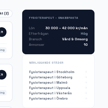
ekt
(2)
FYSIOTERAPEUT – SNABBFAKTA
30 000 – 42 000
kr/mån
Lön
Hög
Efterfrågan
Vård & Omsorg
Bransch
10
Annonser
ning
NÄRLIGGANDE STÄDER
Fysioterapeut i Stockholm
Fysioterapeut i Göteborg
Fysioterapeut i Malmö
Fysioterapeut i Uppsala
Fysioterapeut i Västerås
ning
Fysioterapeut i Örebro