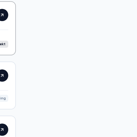
rekt
ning