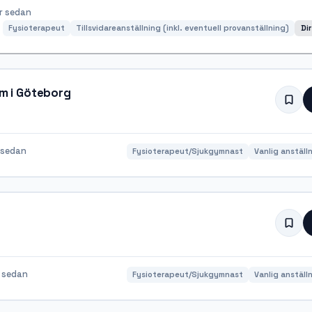
r sedan
Fysioterapeut
Tillsvidareanställning (inkl. eventuell provanställning)
Di
am i Göteborg
 sedan
Fysioterapeut/Sjukgymnast
Vanlig anställ
 sedan
Fysioterapeut/Sjukgymnast
Vanlig anställ