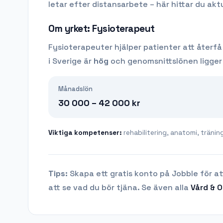
letar efter distansarbete – här hittar du aktu
Om yrket:
Fysioterapeut
Fysioterapeuter hjälper patienter att åter
i Sverige är
hög
och genomsnittslönen ligge
Månadslön
30 000 – 42 000
kr
Viktiga kompetenser:
rehabilitering, anatomi, träni
Tips:
Skapa ett gratis konto på Jobble för at
att se vad du bör tjäna.
Se även alla
Vård & 