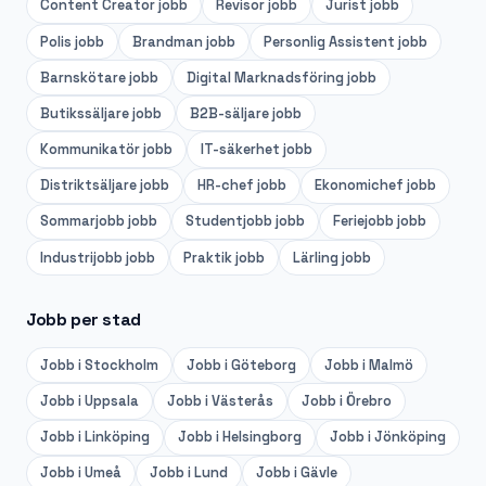
Content Creator
jobb
Revisor
jobb
Jurist
jobb
Polis
jobb
Brandman
jobb
Personlig Assistent
jobb
Barnskötare
jobb
Digital Marknadsföring
jobb
Butikssäljare
jobb
B2B-säljare
jobb
Kommunikatör
jobb
IT-säkerhet
jobb
Distriktsäljare
jobb
HR-chef
jobb
Ekonomichef
jobb
Sommarjobb
jobb
Studentjobb
jobb
Feriejobb
jobb
Industrijobb
jobb
Praktik
jobb
Lärling
jobb
Jobb per stad
Jobb i
Stockholm
Jobb i
Göteborg
Jobb i
Malmö
Jobb i
Uppsala
Jobb i
Västerås
Jobb i
Örebro
Jobb i
Linköping
Jobb i
Helsingborg
Jobb i
Jönköping
Jobb i
Umeå
Jobb i
Lund
Jobb i
Gävle