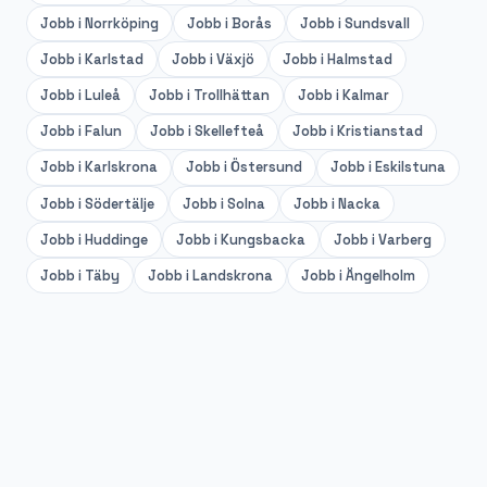
Jobb i
Norrköping
Jobb i
Borås
Jobb i
Sundsvall
Jobb i
Karlstad
Jobb i
Växjö
Jobb i
Halmstad
Jobb i
Luleå
Jobb i
Trollhättan
Jobb i
Kalmar
Jobb i
Falun
Jobb i
Skellefteå
Jobb i
Kristianstad
Jobb i
Karlskrona
Jobb i
Östersund
Jobb i
Eskilstuna
Jobb i
Södertälje
Jobb i
Solna
Jobb i
Nacka
Jobb i
Huddinge
Jobb i
Kungsbacka
Jobb i
Varberg
Jobb i
Täby
Jobb i
Landskrona
Jobb i
Ängelholm