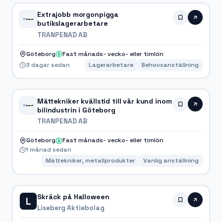
Extrajobb morgonpigga
butikslagerarbetare
TRANPENAD AB
Göteborg
Fast månads- vecko- eller timlön
3 dagar sedan
Lagerarbetare
Behovsanställning
Mättekniker kvällstid till vår kund inom
bilindustrin i Göteborg
TRANPENAD AB
Göteborg
Fast månads- vecko- eller timlön
1 månad sedan
Mättekniker, metallprodukter
Vanlig anställning
Skräck på Halloween
L
Liseberg Aktiebolag