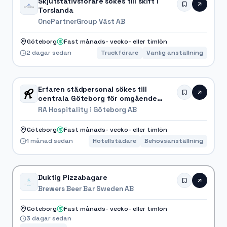
Skjutstativsförare sökes till skift i
Torslanda
OnePartnerGroup Väst AB
Göteborg
Fast månads- vecko- eller timlön
2 dagar sedan
Truckförare
Vanlig anställning
Erfaren städpersonal sökes till
centrala Göteborg för omgående
start
RA Hospitality i Göteborg AB
Göteborg
Fast månads- vecko- eller timlön
1 månad sedan
Hotellstädare
Behovsanställning
Duktig Pizzabagare
Brewers Beer Bar Sweden AB
Göteborg
Fast månads- vecko- eller timlön
3 dagar sedan