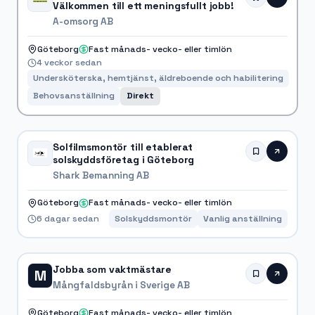
Välkommen till ett meningsfullt jobb!
A-omsorg AB
Göteborg
Fast månads- vecko- eller timlön
4 veckor sedan
Undersköterska, hemtjänst, äldreboende och habilitering
Behovsanställning
Direkt
Solfilmsmontör till etablerat
solskyddsföretag i Göteborg
Shark Bemanning AB
Göteborg
Fast månads- vecko- eller timlön
6 dagar sedan
Solskyddsmontör
Vanlig anställning
Jobba som vaktmästare
M
Mångfaldsbyrån i Sverige AB
Göteborg
Fast månads- vecko- eller timlön