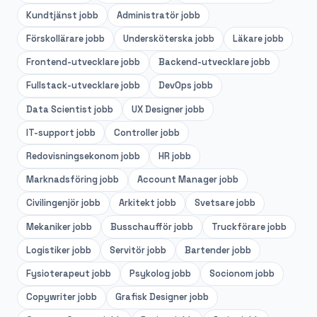
Kundtjänst
jobb
Administratör
jobb
Förskollärare
jobb
Undersköterska
jobb
Läkare
jobb
Frontend-utvecklare
jobb
Backend-utvecklare
jobb
Fullstack-utvecklare
jobb
DevOps
jobb
Data Scientist
jobb
UX Designer
jobb
IT-support
jobb
Controller
jobb
Redovisningsekonom
jobb
HR
jobb
Marknadsföring
jobb
Account Manager
jobb
Civilingenjör
jobb
Arkitekt
jobb
Svetsare
jobb
Mekaniker
jobb
Busschaufför
jobb
Truckförare
jobb
Logistiker
jobb
Servitör
jobb
Bartender
jobb
Fysioterapeut
jobb
Psykolog
jobb
Socionom
jobb
Copywriter
jobb
Grafisk Designer
jobb