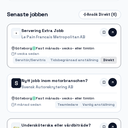
Senaste jobben
Ansök Direkt
(6)
Servering Extra Jobb
Le Pain Francais Metropolitan AB
Göteborg
Fast månads- vecko- eller timlön
1 vecka sedan
Servitör/Servitris
Tidsbegränsad anställning
Direkt
Nytt jobb inom motorbranschen?
S
Svensk Autorekrytering AB
Göteborg
Fast månads- vecko- eller timlön
1 månad sedan
Teamledare
Vanlig anställning
Undersköterska eller vårdbiträde?