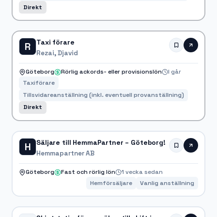
Direkt
Taxi förare
R
Rezai, Djavid
Göteborg
Rörlig ackords- eller provisionslön
I går
Taxiförare
Tillsvidareanställning (inkl. eventuell provanställning)
Direkt
Säljare till HemmaPartner – Göteborg!
H
Hemmapartner AB
Göteborg
Fast och rörlig lön
1 vecka sedan
Hemförsäljare
Vanlig anställning