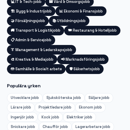
💻
IT & Tech-jobb
🏥
Vård & Omsorgsjobb
🏗️
Bygg & Industrijobb
📊
Ekonomi & Finansjobb
🤝
Försäljningsjobb
📚
Utbildningsjobb
🚚
Transport & Logistikjobb
🍽️
Restaurang & Hotelljobb
📋
Admin & Servicejobb
👔
Management & Ledarskapsjobb
🎨
Kreativa & Mediajobb
📢
Marknadsföringsjobb
🤲
Samhälle & Socialt arbete
🛡️
Säkerhetsjobb
Populära yrken
Utvecklare
jobb
Sjuksköterska
jobb
Säljare
jobb
Lärare
jobb
Projektledare
jobb
Ekonom
jobb
Ingenjör
jobb
Kock
jobb
Elektriker
jobb
Snickare
jobb
Chaufför
jobb
Lagerarbetare
jobb