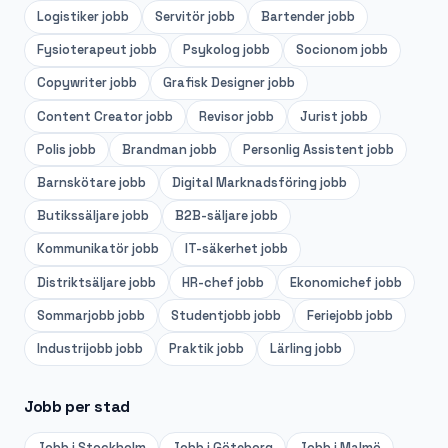
Logistiker
jobb
Servitör
jobb
Bartender
jobb
Fysioterapeut
jobb
Psykolog
jobb
Socionom
jobb
Copywriter
jobb
Grafisk Designer
jobb
Content Creator
jobb
Revisor
jobb
Jurist
jobb
Polis
jobb
Brandman
jobb
Personlig Assistent
jobb
Barnskötare
jobb
Digital Marknadsföring
jobb
Butikssäljare
jobb
B2B-säljare
jobb
Kommunikatör
jobb
IT-säkerhet
jobb
Distriktsäljare
jobb
HR-chef
jobb
Ekonomichef
jobb
Sommarjobb
jobb
Studentjobb
jobb
Feriejobb
jobb
Industrijobb
jobb
Praktik
jobb
Lärling
jobb
Jobb per stad
Jobb i
Stockholm
Jobb i
Göteborg
Jobb i
Malmö