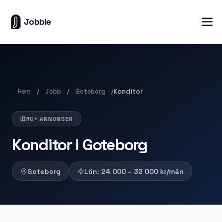
Jobble
Hem
Jobb
Goteborg
/
/
/
Konditor
10+ ANNONSER
Konditor i Goteborg
Goteborg
Lön:
24 000 – 32 000
kr/mån