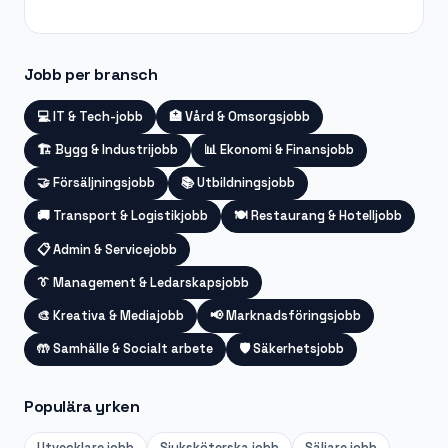
Jobb per bransch
💻
IT & Tech-jobb
🏥
Vård & Omsorgsjobb
🏗️
Bygg & Industrijobb
📊
Ekonomi & Finansjobb
🤝
Försäljningsjobb
📚
Utbildningsjobb
🚚
Transport & Logistikjobb
🍽️
Restaurang & Hotelljobb
📋
Admin & Servicejobb
👔
Management & Ledarskapsjobb
🎨
Kreativa & Mediajobb
📢
Marknadsföringsjobb
🤲
Samhälle & Socialt arbete
🛡️
Säkerhetsjobb
Populära yrken
Utvecklare
jobb
Sjuksköterska
jobb
Säljare
jobb