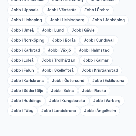
Jobb i
Uppsala
Jobb i
Västerås
Jobb i
Örebro
Jobb i
Linköping
Jobb i
Helsingborg
Jobb i
Jönköping
Jobb i
Umeå
Jobb i
Lund
Jobb i
Gävle
Jobb i
Norrköping
Jobb i
Borås
Jobb i
Sundsvall
Jobb i
Karlstad
Jobb i
Växjö
Jobb i
Halmstad
Jobb i
Luleå
Jobb i
Trollhättan
Jobb i
Kalmar
Jobb i
Falun
Jobb i
Skellefteå
Jobb i
Kristianstad
Jobb i
Karlskrona
Jobb i
Östersund
Jobb i
Eskilstuna
Jobb i
Södertälje
Jobb i
Solna
Jobb i
Nacka
Jobb i
Huddinge
Jobb i
Kungsbacka
Jobb i
Varberg
Jobb i
Täby
Jobb i
Landskrona
Jobb i
Ängelholm