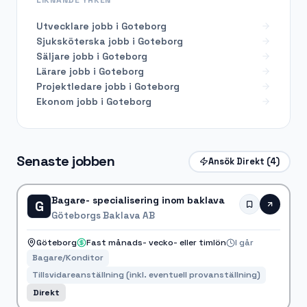
Utvecklare
jobb i
Goteborg
Sjuksköterska
jobb i
Goteborg
Säljare
jobb i
Goteborg
Lärare
jobb i
Goteborg
Projektledare
jobb i
Goteborg
Ekonom
jobb i
Goteborg
Senaste jobben
Ansök Direkt
(4)
Bagare- specialisering inom baklava
G
Göteborgs Baklava AB
Göteborg
Fast månads- vecko- eller timlön
I går
Bagare/Konditor
Tillsvidareanställning (inkl. eventuell provanställning)
Direkt