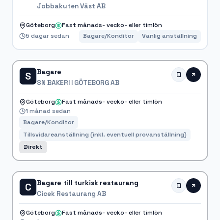
Jobbakuten Väst AB
Göteborg
Fast månads- vecko- eller timlön
5 dagar sedan
Bagare/Konditor
Vanlig anställning
Bagare
S
SN BAKERI I GÖTEBORG AB
Göteborg
Fast månads- vecko- eller timlön
1 månad sedan
Bagare/Konditor
Tillsvidareanställning (inkl. eventuell provanställning)
Direkt
Bagare till turkisk restaurang
C
Cicek Restaurang AB
Göteborg
Fast månads- vecko- eller timlön