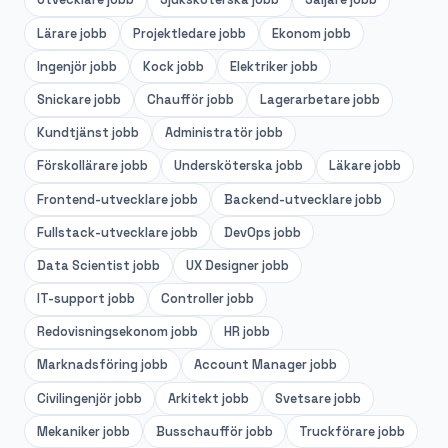
Lärare
jobb
Projektledare
jobb
Ekonom
jobb
Ingenjör
jobb
Kock
jobb
Elektriker
jobb
Snickare
jobb
Chaufför
jobb
Lagerarbetare
jobb
Kundtjänst
jobb
Administratör
jobb
Förskollärare
jobb
Undersköterska
jobb
Läkare
jobb
Frontend-utvecklare
jobb
Backend-utvecklare
jobb
Fullstack-utvecklare
jobb
DevOps
jobb
Data Scientist
jobb
UX Designer
jobb
IT-support
jobb
Controller
jobb
Redovisningsekonom
jobb
HR
jobb
Marknadsföring
jobb
Account Manager
jobb
Civilingenjör
jobb
Arkitekt
jobb
Svetsare
jobb
Mekaniker
jobb
Busschaufför
jobb
Truckförare
jobb