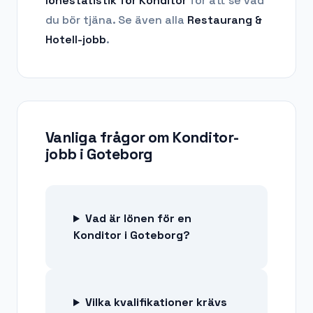
lönestatistik för
Konditor
för att se vad
du bör tjäna.
Se även alla
Restaurang &
Hotell
-jobb
.
Vanliga frågor om
Konditor-
jobb
i
Goteborg
Vad är lönen för en
Konditor i Goteborg?
Vilka kvalifikationer krävs