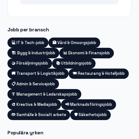
Jobb per bransch
💻
IT & Tech-jobb
🏥
Vård & Omsorgsjobb
🏗️
Bygg & Industrijobb
📊
Ekonomi & Finansjobb
🤝
Försäljningsjobb
📚
Utbildningsjobb
🚚
Transport & Logistikjobb
🍽️
Restaurang & Hotelljobb
📋
Admin & Servicejobb
👔
Management & Ledarskapsjobb
🎨
Kreativa & Mediajobb
📢
Marknadsföringsjobb
🤲
Samhälle & Socialt arbete
🛡️
Säkerhetsjobb
Populära yrken