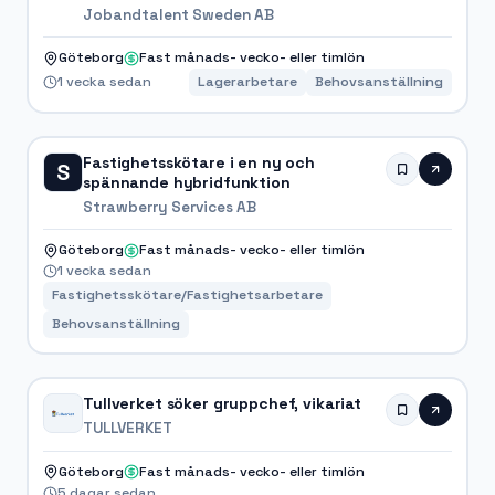
Jobandtalent Sweden AB
Göteborg
Fast månads- vecko- eller timlön
1 vecka sedan
Lagerarbetare
Behovsanställning
Fastighetsskötare i en ny och
S
spännande hybridfunktion
Strawberry Services AB
Göteborg
Fast månads- vecko- eller timlön
1 vecka sedan
Fastighetsskötare/Fastighetsarbetare
Behovsanställning
Tullverket söker gruppchef, vikariat
TULLVERKET
Göteborg
Fast månads- vecko- eller timlön
5 dagar sedan