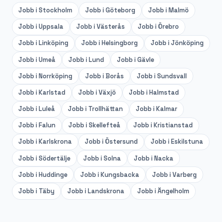
Jobb i
Stockholm
Jobb i
Göteborg
Jobb i
Malmö
Jobb i
Uppsala
Jobb i
Västerås
Jobb i
Örebro
Jobb i
Linköping
Jobb i
Helsingborg
Jobb i
Jönköping
Jobb i
Umeå
Jobb i
Lund
Jobb i
Gävle
Jobb i
Norrköping
Jobb i
Borås
Jobb i
Sundsvall
Jobb i
Karlstad
Jobb i
Växjö
Jobb i
Halmstad
Jobb i
Luleå
Jobb i
Trollhättan
Jobb i
Kalmar
Jobb i
Falun
Jobb i
Skellefteå
Jobb i
Kristianstad
Jobb i
Karlskrona
Jobb i
Östersund
Jobb i
Eskilstuna
Jobb i
Södertälje
Jobb i
Solna
Jobb i
Nacka
Jobb i
Huddinge
Jobb i
Kungsbacka
Jobb i
Varberg
Jobb i
Täby
Jobb i
Landskrona
Jobb i
Ängelholm