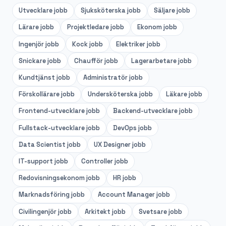
Utvecklare
jobb
Sjuksköterska
jobb
Säljare
jobb
Lärare
jobb
Projektledare
jobb
Ekonom
jobb
Ingenjör
jobb
Kock
jobb
Elektriker
jobb
Snickare
jobb
Chaufför
jobb
Lagerarbetare
jobb
Kundtjänst
jobb
Administratör
jobb
Förskollärare
jobb
Undersköterska
jobb
Läkare
jobb
Frontend-utvecklare
jobb
Backend-utvecklare
jobb
Fullstack-utvecklare
jobb
DevOps
jobb
Data Scientist
jobb
UX Designer
jobb
IT-support
jobb
Controller
jobb
Redovisningsekonom
jobb
HR
jobb
Marknadsföring
jobb
Account Manager
jobb
Civilingenjör
jobb
Arkitekt
jobb
Svetsare
jobb