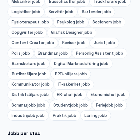
Mekaniker
jobb
Busschaufför
jobb
Truckförare
jobb
Logistiker
jobb
Servitör
jobb
Bartender
jobb
Fysioterapeut
jobb
Psykolog
jobb
Socionom
jobb
Copywriter
jobb
Grafisk Designer
jobb
Content Creator
jobb
Revisor
jobb
Jurist
jobb
Polis
jobb
Brandman
jobb
Personlig Assistent
jobb
Barnskötare
jobb
Digital Marknadsföring
jobb
Butikssäljare
jobb
B2B-säljare
jobb
Kommunikatör
jobb
IT-säkerhet
jobb
Distriktsäljare
jobb
HR-chef
jobb
Ekonomichef
jobb
Sommarjobb
jobb
Studentjobb
jobb
Feriejobb
jobb
Industrijobb
jobb
Praktik
jobb
Lärling
jobb
Jobb per stad