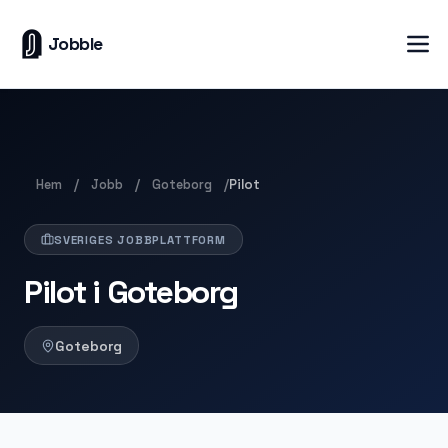
Jobble
Hem
Jobb
Goteborg
/
/
/
Pilot
SVERIGES JOBBPLATTFORM
Pilot i Goteborg
Goteborg