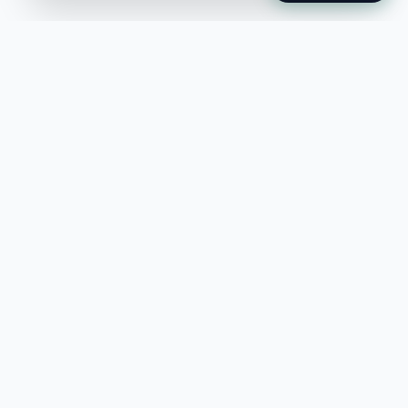
Jobble
Det modernaste sättet att hitta din
nästa stora möjlighet eller rekrytera
till ditt företag.
©
2026
Hejnord AB (Jobble.se)
FÖR JOBBSÖKANDE