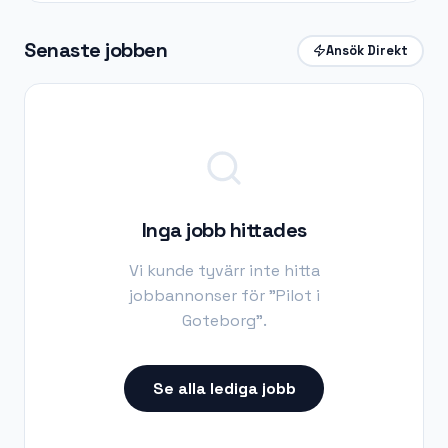
Senaste jobben
Ansök Direkt
Inga jobb hittades
Vi kunde tyvärr inte hitta
jobbannonser för "
Pilot i
Goteborg
".
Se alla lediga jobb