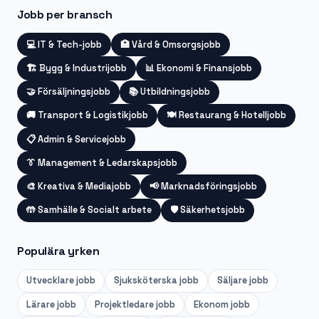
Jobb per bransch
💻
IT & Tech-jobb
🏥
Vård & Omsorgsjobb
🏗️
Bygg & Industrijobb
📊
Ekonomi & Finansjobb
🤝
Försäljningsjobb
📚
Utbildningsjobb
🚚
Transport & Logistikjobb
🍽️
Restaurang & Hotelljobb
📋
Admin & Servicejobb
👔
Management & Ledarskapsjobb
🎨
Kreativa & Mediajobb
📢
Marknadsföringsjobb
🤲
Samhälle & Socialt arbete
🛡️
Säkerhetsjobb
Populära yrken
Utvecklare
jobb
Sjuksköterska
jobb
Säljare
jobb
Lärare
jobb
Projektledare
jobb
Ekonom
jobb