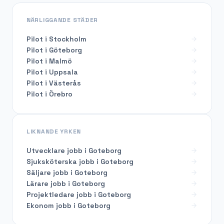
NÄRLIGGANDE STÄDER
Pilot i Stockholm
Pilot i Göteborg
Pilot i Malmö
Pilot i Uppsala
Pilot i Västerås
Pilot i Örebro
LIKNANDE YRKEN
Utvecklare
jobb i
Goteborg
Sjuksköterska
jobb i
Goteborg
Säljare
jobb i
Goteborg
Lärare
jobb i
Goteborg
Projektledare
jobb i
Goteborg
Ekonom
jobb i
Goteborg