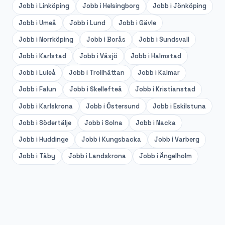
Jobb i
Linköping
Jobb i
Helsingborg
Jobb i
Jönköping
Jobb i
Umeå
Jobb i
Lund
Jobb i
Gävle
Jobb i
Norrköping
Jobb i
Borås
Jobb i
Sundsvall
Jobb i
Karlstad
Jobb i
Växjö
Jobb i
Halmstad
Jobb i
Luleå
Jobb i
Trollhättan
Jobb i
Kalmar
Jobb i
Falun
Jobb i
Skellefteå
Jobb i
Kristianstad
Jobb i
Karlskrona
Jobb i
Östersund
Jobb i
Eskilstuna
Jobb i
Södertälje
Jobb i
Solna
Jobb i
Nacka
Jobb i
Huddinge
Jobb i
Kungsbacka
Jobb i
Varberg
Jobb i
Täby
Jobb i
Landskrona
Jobb i
Ängelholm