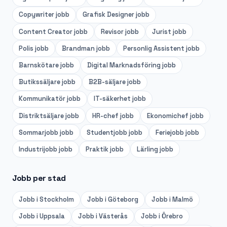
Copywriter
jobb
Grafisk Designer
jobb
Content Creator
jobb
Revisor
jobb
Jurist
jobb
Polis
jobb
Brandman
jobb
Personlig Assistent
jobb
Barnskötare
jobb
Digital Marknadsföring
jobb
Butikssäljare
jobb
B2B-säljare
jobb
Kommunikatör
jobb
IT-säkerhet
jobb
Distriktsäljare
jobb
HR-chef
jobb
Ekonomichef
jobb
Sommarjobb
jobb
Studentjobb
jobb
Feriejobb
jobb
Industrijobb
jobb
Praktik
jobb
Lärling
jobb
Jobb per stad
Jobb i
Stockholm
Jobb i
Göteborg
Jobb i
Malmö
Jobb i
Uppsala
Jobb i
Västerås
Jobb i
Örebro