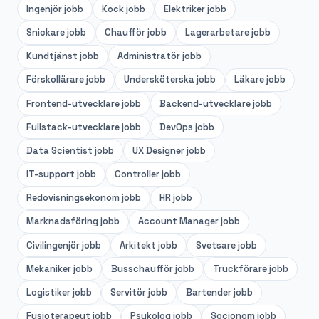
Ingenjör
jobb
Kock
jobb
Elektriker
jobb
Snickare
jobb
Chaufför
jobb
Lagerarbetare
jobb
Kundtjänst
jobb
Administratör
jobb
Förskollärare
jobb
Undersköterska
jobb
Läkare
jobb
Frontend-utvecklare
jobb
Backend-utvecklare
jobb
Fullstack-utvecklare
jobb
DevOps
jobb
Data Scientist
jobb
UX Designer
jobb
IT-support
jobb
Controller
jobb
Redovisningsekonom
jobb
HR
jobb
Marknadsföring
jobb
Account Manager
jobb
Civilingenjör
jobb
Arkitekt
jobb
Svetsare
jobb
Mekaniker
jobb
Busschaufför
jobb
Truckförare
jobb
Logistiker
jobb
Servitör
jobb
Bartender
jobb
Fysioterapeut
jobb
Psykolog
jobb
Socionom
jobb