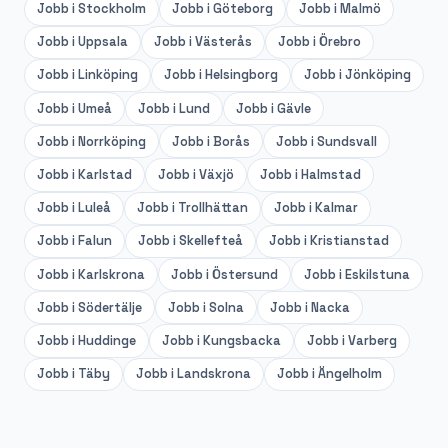
Jobb i
Stockholm
Jobb i
Göteborg
Jobb i
Malmö
Jobb i
Uppsala
Jobb i
Västerås
Jobb i
Örebro
Jobb i
Linköping
Jobb i
Helsingborg
Jobb i
Jönköping
Jobb i
Umeå
Jobb i
Lund
Jobb i
Gävle
Jobb i
Norrköping
Jobb i
Borås
Jobb i
Sundsvall
Jobb i
Karlstad
Jobb i
Växjö
Jobb i
Halmstad
Jobb i
Luleå
Jobb i
Trollhättan
Jobb i
Kalmar
Jobb i
Falun
Jobb i
Skellefteå
Jobb i
Kristianstad
Jobb i
Karlskrona
Jobb i
Östersund
Jobb i
Eskilstuna
Jobb i
Södertälje
Jobb i
Solna
Jobb i
Nacka
Jobb i
Huddinge
Jobb i
Kungsbacka
Jobb i
Varberg
Jobb i
Täby
Jobb i
Landskrona
Jobb i
Ängelholm