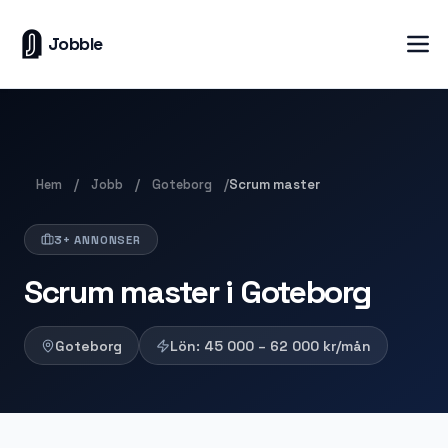
Jobble
Hem
Jobb
Goteborg
/
/
/
Scrum master
3+ ANNONSER
Scrum master i Goteborg
Goteborg
Lön:
45 000 – 62 000
kr/mån