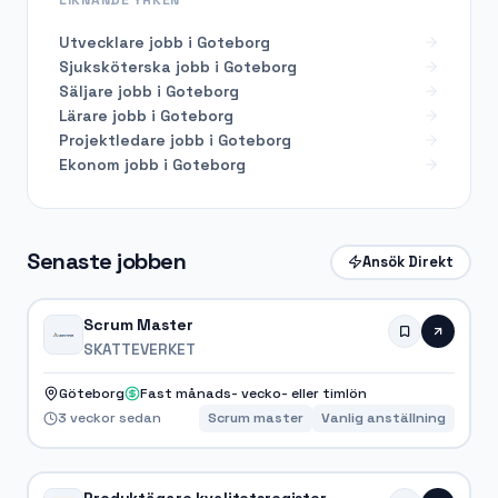
Utvecklare
jobb i
Goteborg
Sjuksköterska
jobb i
Goteborg
Säljare
jobb i
Goteborg
Lärare
jobb i
Goteborg
Projektledare
jobb i
Goteborg
Ekonom
jobb i
Goteborg
Senaste jobben
Ansök Direkt
Scrum Master
SKATTEVERKET
Göteborg
Fast månads- vecko- eller timlön
3 veckor sedan
Scrum master
Vanlig anställning