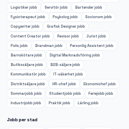
Logistiker
jobb
Servitör
jobb
Bartender
jobb
Fysioterapeut
jobb
Psykolog
jobb
Socionom
jobb
Copywriter
jobb
Grafisk Designer
jobb
Content Creator
jobb
Revisor
jobb
Jurist
jobb
Polis
jobb
Brandman
jobb
Personlig Assistent
jobb
Barnskötare
jobb
Digital Marknadsföring
jobb
Butikssäljare
jobb
B2B-säljare
jobb
Kommunikatör
jobb
IT-säkerhet
jobb
Distriktsäljare
jobb
HR-chef
jobb
Ekonomichef
jobb
Sommarjobb
jobb
Studentjobb
jobb
Feriejobb
jobb
Industrijobb
jobb
Praktik
jobb
Lärling
jobb
Jobb per stad