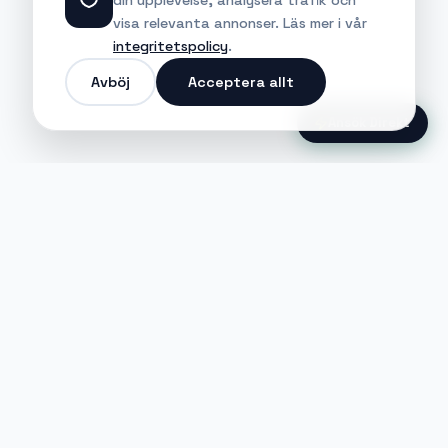
din upplevelse, analysera trafik och
visa relevanta annonser. Läs mer i vår
integritetspolicy
.
Avböj
Acceptera allt
Ansök Direkt
Jobble
Det modernaste sättet att hitta din
nästa stora möjlighet eller rekrytera
till ditt företag.