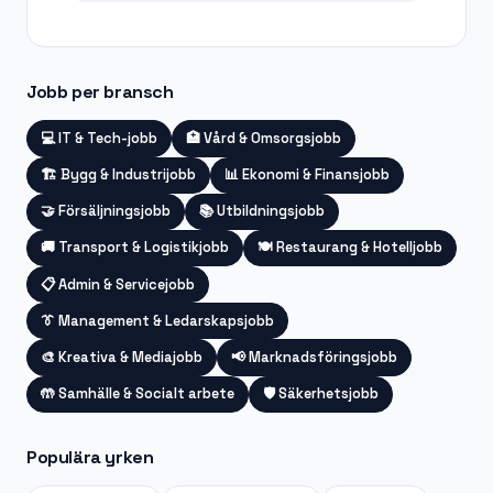
Jobb per bransch
💻
IT & Tech-jobb
🏥
Vård & Omsorgsjobb
🏗️
Bygg & Industrijobb
📊
Ekonomi & Finansjobb
🤝
Försäljningsjobb
📚
Utbildningsjobb
🚚
Transport & Logistikjobb
🍽️
Restaurang & Hotelljobb
📋
Admin & Servicejobb
👔
Management & Ledarskapsjobb
🎨
Kreativa & Mediajobb
📢
Marknadsföringsjobb
🤲
Samhälle & Socialt arbete
🛡️
Säkerhetsjobb
Populära yrken