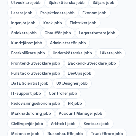
Utvecklare
jobb
Sjuksköterska
jobb
Säljare
jobb
Lärare
jobb
Projektledare
jobb
Ekonom
jobb
Ingenjör
jobb
Kock
jobb
Elektriker
jobb
Snickare
jobb
Chaufför
jobb
Lagerarbetare
jobb
Kundtjänst
jobb
Administratör
jobb
Förskollärare
jobb
Undersköterska
jobb
Läkare
jobb
Frontend-utvecklare
jobb
Backend-utvecklare
jobb
Fullstack-utvecklare
jobb
DevOps
jobb
Data Scientist
jobb
UX Designer
jobb
IT-support
jobb
Controller
jobb
Redovisningsekonom
jobb
HR
jobb
Marknadsföring
jobb
Account Manager
jobb
Civilingenjör
jobb
Arkitekt
jobb
Svetsare
jobb
Mekaniker
jobb
Busschaufför
jobb
Truckförare
jobb