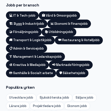
Jobb per bransch
💻
IT & Tech-jobb
🏥
Vård & Omsorgsjobb
🏗️
Bygg & Industrijobb
📊
Ekonomi & Finansjobb
🤝
Försäljningsjobb
📚
Utbildningsjobb
🚚
Transport & Logistikjobb
🍽️
Restaurang & Hotelljobb
📋
Admin & Servicejobb
👔
Management & Ledarskapsjobb
🎨
Kreativa & Mediajobb
📢
Marknadsföringsjobb
🤲
Samhälle & Socialt arbete
🛡️
Säkerhetsjobb
Populära yrken
Utvecklare
jobb
Sjuksköterska
jobb
Säljare
jobb
Lärare
jobb
Projektledare
jobb
Ekonom
jobb