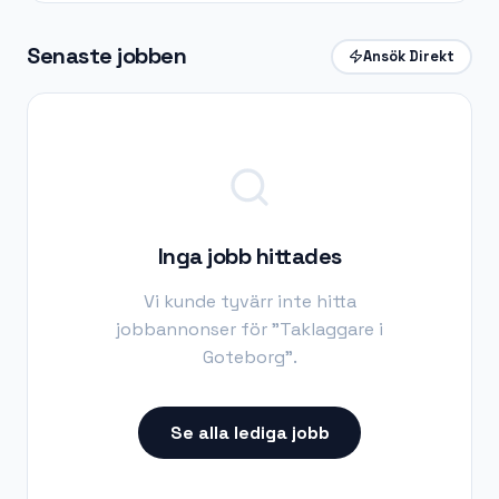
Senaste jobben
Ansök Direkt
Inga jobb hittades
Vi kunde tyvärr inte hitta
jobbannonser för "
Taklaggare i
Goteborg
".
Se alla lediga jobb