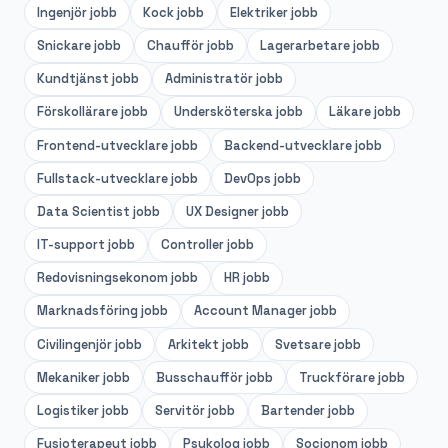
Ingenjör
jobb
Kock
jobb
Elektriker
jobb
Snickare
jobb
Chaufför
jobb
Lagerarbetare
jobb
Kundtjänst
jobb
Administratör
jobb
Förskollärare
jobb
Undersköterska
jobb
Läkare
jobb
Frontend-utvecklare
jobb
Backend-utvecklare
jobb
Fullstack-utvecklare
jobb
DevOps
jobb
Data Scientist
jobb
UX Designer
jobb
IT-support
jobb
Controller
jobb
Redovisningsekonom
jobb
HR
jobb
Marknadsföring
jobb
Account Manager
jobb
Civilingenjör
jobb
Arkitekt
jobb
Svetsare
jobb
Mekaniker
jobb
Busschaufför
jobb
Truckförare
jobb
Logistiker
jobb
Servitör
jobb
Bartender
jobb
Fysioterapeut
jobb
Psykolog
jobb
Socionom
jobb