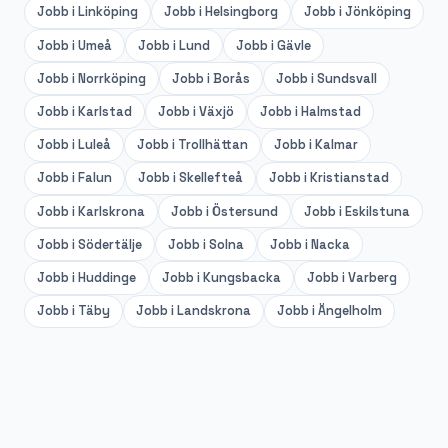
Jobb i
Linköping
Jobb i
Helsingborg
Jobb i
Jönköping
Jobb i
Umeå
Jobb i
Lund
Jobb i
Gävle
Jobb i
Norrköping
Jobb i
Borås
Jobb i
Sundsvall
Jobb i
Karlstad
Jobb i
Växjö
Jobb i
Halmstad
Jobb i
Luleå
Jobb i
Trollhättan
Jobb i
Kalmar
Jobb i
Falun
Jobb i
Skellefteå
Jobb i
Kristianstad
Jobb i
Karlskrona
Jobb i
Östersund
Jobb i
Eskilstuna
Jobb i
Södertälje
Jobb i
Solna
Jobb i
Nacka
Jobb i
Huddinge
Jobb i
Kungsbacka
Jobb i
Varberg
Jobb i
Täby
Jobb i
Landskrona
Jobb i
Ängelholm