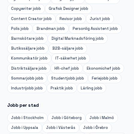
Copywriter
jobb
Grafisk Designer
jobb
Content Creator
jobb
Revisor
jobb
Jurist
jobb
Polis
jobb
Brandman
jobb
Personlig Assistent
jobb
Barnskötare
jobb
Digital Marknadsföring
jobb
Butikssäljare
jobb
B2B-säljare
jobb
Kommunikatör
jobb
IT-säkerhet
jobb
Distriktsäljare
jobb
HR-chef
jobb
Ekonomichef
jobb
Sommarjobb
jobb
Studentjobb
jobb
Feriejobb
jobb
Industrijobb
jobb
Praktik
jobb
Lärling
jobb
Jobb per stad
Jobb i
Stockholm
Jobb i
Göteborg
Jobb i
Malmö
Jobb i
Uppsala
Jobb i
Västerås
Jobb i
Örebro