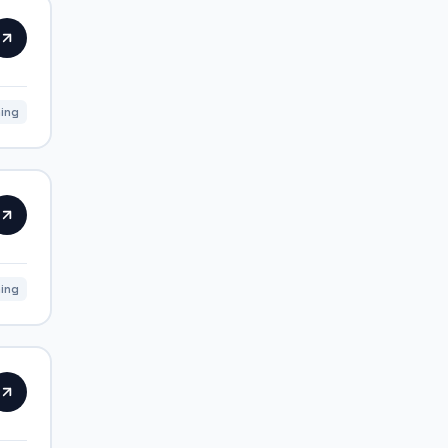
ning
ning