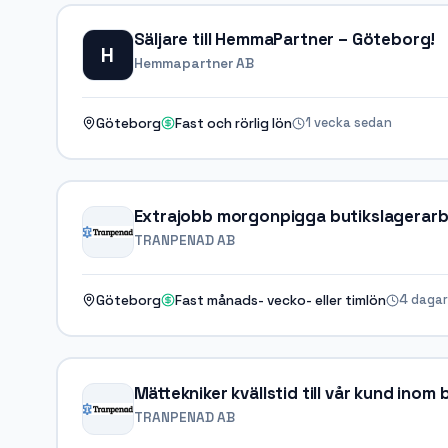
Säljare till HemmaPartner – Göteborg!
H
Hemmapartner AB
1 vecka sedan
Göteborg
Fast och rörlig lön
Extrajobb morgonpigga butikslagerar
TRANPENAD AB
4 dagar
Göteborg
Fast månads- vecko- eller timlön
Mättekniker kvällstid till vår kund inom 
TRANPENAD AB