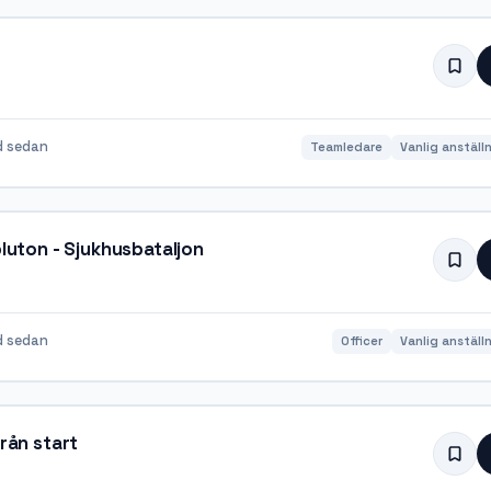
d sedan
Teamledare
Vanlig anställ
pluton - Sjukhusbataljon
d sedan
Officer
Vanlig anställ
från start