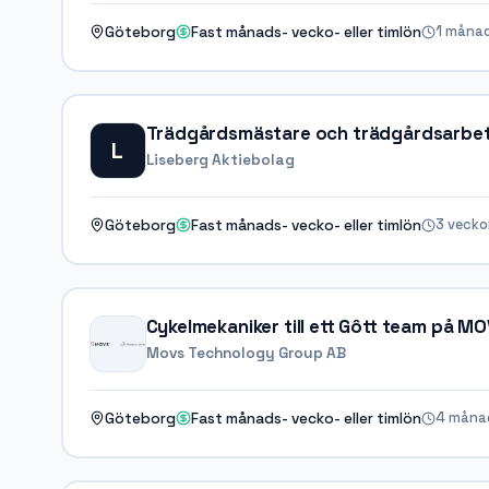
1 måna
Göteborg
Fast månads- vecko- eller timlön
Trädgårdsmästare och trädgårdsarbe
L
Liseberg Aktiebolag
3 vecko
Göteborg
Fast månads- vecko- eller timlön
Cykelmekaniker till ett Gôtt team på 
Movs Technology Group AB
4 måna
Göteborg
Fast månads- vecko- eller timlön