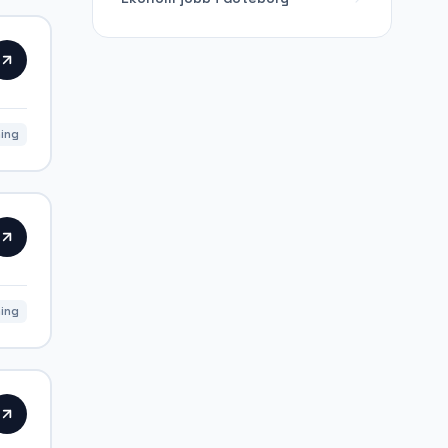
ning
ning