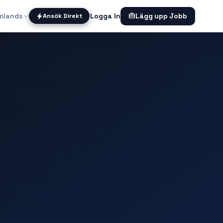
mlands
Logga In
Ansök Direkt
Lägg upp Jobb