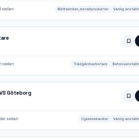
d sedan
Mättekniker, metallprodukter
Vanlig anställ
tare
r sedan
Trädgårdsarbetare
Behovsanställn
MOVS Göteborg
der sedan
Cykelmekaniker
Vanlig anställ