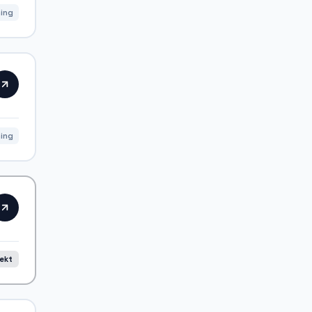
ning
ning
rekt