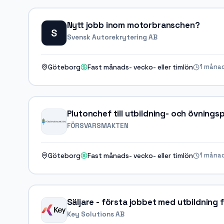
Nytt jobb inom motorbranschen?
S
Svensk Autorekrytering AB
1 måna
Göteborg
Fast månads- vecko- eller timlön
Plutonchef till utbildning- och övnings
FÖRSVARSMAKTEN
1 måna
Göteborg
Fast månads- vecko- eller timlön
Säljare - första jobbet med utbildning 
Key Solutions AB