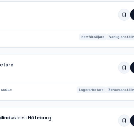
Hemförsäljare
Vanlig anställ
betare
 sedan
Lagerarbetare
Behovsanställn
bilindustrin i Göteborg