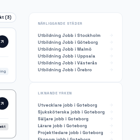
ekt
(3)
NÄRLIGGANDE STÄDER
Utbildning Jobb i Stockholm
Utbildning Jobb i Göteborg
Utbildning Jobb i Malmö
Utbildning Jobb i Uppsala
Utbildning Jobb i Västerås
Utbildning Jobb i Örebro
ning
LIKNANDE YRKEN
Utvecklare
jobb i
Goteborg
Sjuksköterska
jobb i
Goteborg
Säljare
jobb i
Goteborg
Lärare
jobb i
Goteborg
rekt
Projektledare
jobb i
Goteborg
Ekonom
jobb i
Goteborg