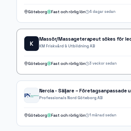
4 dagar sedan
Göteborg
Fast och rörlig lön
Massör/Massageterapeut sökes för le
K
KM Friskvård & Utbildning AB
3 veckor sedan
Göteborg
Fast och rörlig lön
Nercia - Säljare – Företagsanpassade 
Professionals Nord Göteborg AB
1 månad sedan
Göteborg
Fast och rörlig lön