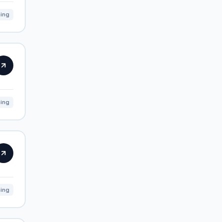
ning
ing
ning