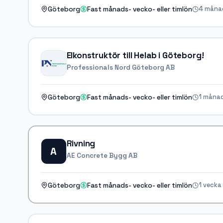
4 måna
Göteborg
Fast månads- vecko- eller timlön
Elkonstruktör till Helab i Göteborg!
Professionals Nord Göteborg AB
1 måna
Göteborg
Fast månads- vecko- eller timlön
Rivning
A
AE Concrete Bygg AB
1 vecka
Göteborg
Fast månads- vecko- eller timlön