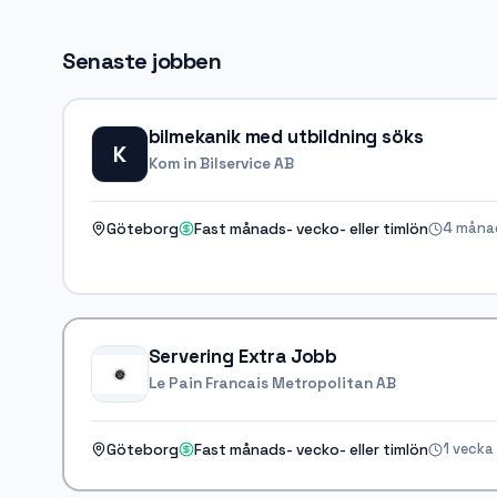
Senaste jobben
bilmekanik med utbildning söks
K
Kom in Bilservice AB
4 måna
Göteborg
Fast månads- vecko- eller timlön
Servering Extra Jobb
Le Pain Francais Metropolitan AB
1 vecka
Göteborg
Fast månads- vecko- eller timlön