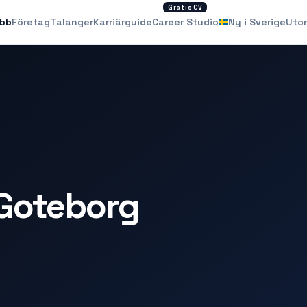
Gratis CV
obb
Företag
Talanger
Karriärguide
Career Studio
Ny i Sverige
Uto
 Goteborg