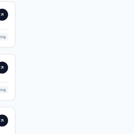
ning
ing