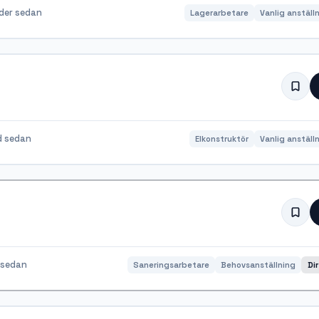
der sedan
Lagerarbetare
Vanlig anställ
d sedan
Elkonstruktör
Vanlig anställ
 sedan
Saneringsarbetare
Behovsanställning
Di