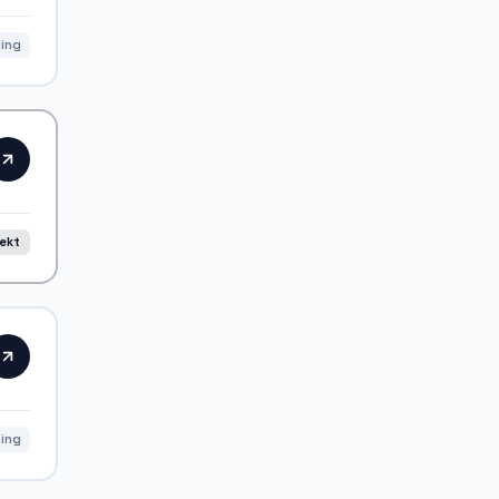
ning
rekt
ning