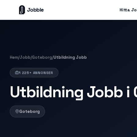
Jobble
Hitta J
Hem
/
Jobb
/
Goteborg
/
Utbildning Jobb
1 225+ ANNONSER
Utbildning Jobb i
Goteborg