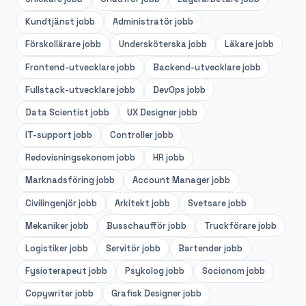
Kundtjänst
jobb
Administratör
jobb
Förskollärare
jobb
Undersköterska
jobb
Läkare
jobb
Frontend-utvecklare
jobb
Backend-utvecklare
jobb
Fullstack-utvecklare
jobb
DevOps
jobb
Data Scientist
jobb
UX Designer
jobb
IT-support
jobb
Controller
jobb
Redovisningsekonom
jobb
HR
jobb
Marknadsföring
jobb
Account Manager
jobb
Civilingenjör
jobb
Arkitekt
jobb
Svetsare
jobb
Mekaniker
jobb
Busschaufför
jobb
Truckförare
jobb
Logistiker
jobb
Servitör
jobb
Bartender
jobb
Fysioterapeut
jobb
Psykolog
jobb
Socionom
jobb
Copywriter
jobb
Grafisk Designer
jobb