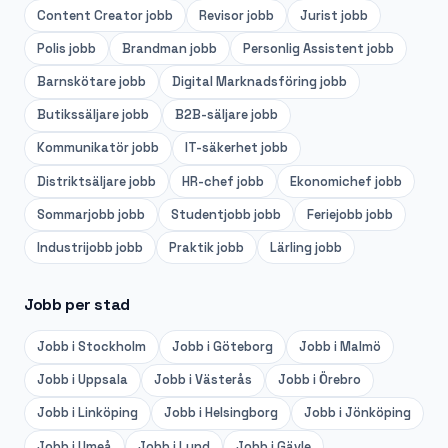
Content Creator
jobb
Revisor
jobb
Jurist
jobb
Polis
jobb
Brandman
jobb
Personlig Assistent
jobb
Barnskötare
jobb
Digital Marknadsföring
jobb
Butikssäljare
jobb
B2B-säljare
jobb
Kommunikatör
jobb
IT-säkerhet
jobb
Distriktsäljare
jobb
HR-chef
jobb
Ekonomichef
jobb
Sommarjobb
jobb
Studentjobb
jobb
Feriejobb
jobb
Industrijobb
jobb
Praktik
jobb
Lärling
jobb
Jobb per stad
Jobb i
Stockholm
Jobb i
Göteborg
Jobb i
Malmö
Jobb i
Uppsala
Jobb i
Västerås
Jobb i
Örebro
Jobb i
Linköping
Jobb i
Helsingborg
Jobb i
Jönköping
Jobb i
Umeå
Jobb i
Lund
Jobb i
Gävle