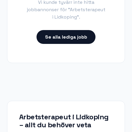
Vi kunde tyvärr inte hitta
jobbannonser för "
Arbetsterapeut
i Lidkoping
".
Se alla lediga jobb
Arbetsterapeut i Lidkoping
– allt du behöver veta