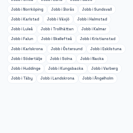
Jobb i
Norrköping
Jobb i
Borås
Jobb i
Sundsvall
Jobb i
Karlstad
Jobb i
Växjö
Jobb i
Halmstad
Jobb i
Luleå
Jobb i
Trollhättan
Jobb i
Kalmar
Jobb i
Falun
Jobb i
Skellefteå
Jobb i
Kristianstad
Jobb i
Karlskrona
Jobb i
Östersund
Jobb i
Eskilstuna
Jobb i
Södertälje
Jobb i
Solna
Jobb i
Nacka
Jobb i
Huddinge
Jobb i
Kungsbacka
Jobb i
Varberg
Jobb i
Täby
Jobb i
Landskrona
Jobb i
Ängelholm