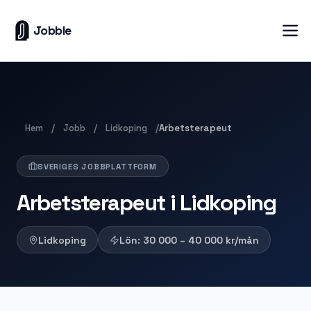
Jobble
Hem
Jobb
Lidkoping
/
/
/
Arbetsterapeut
SVERIGES JOBBPLATTFORM
Arbetsterapeut i Lidkoping
Lidkoping
Lön:
30 000 – 40 000
kr/mån