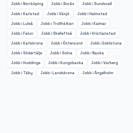
Jobb i
Norrköping
Jobb i
Borås
Jobb i
Sundsvall
Jobb i
Karlstad
Jobb i
Växjö
Jobb i
Halmstad
Jobb i
Luleå
Jobb i
Trollhättan
Jobb i
Kalmar
Jobb i
Falun
Jobb i
Skellefteå
Jobb i
Kristianstad
Jobb i
Karlskrona
Jobb i
Östersund
Jobb i
Eskilstuna
Jobb i
Södertälje
Jobb i
Solna
Jobb i
Nacka
Jobb i
Huddinge
Jobb i
Kungsbacka
Jobb i
Varberg
Jobb i
Täby
Jobb i
Landskrona
Jobb i
Ängelholm