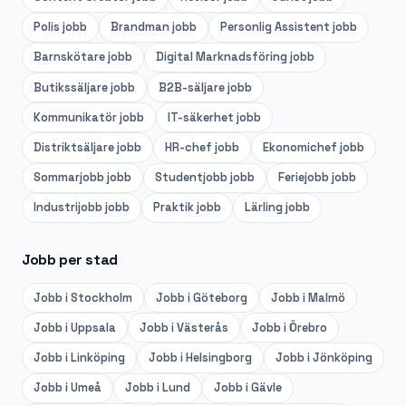
Polis
jobb
Brandman
jobb
Personlig Assistent
jobb
Barnskötare
jobb
Digital Marknadsföring
jobb
Butikssäljare
jobb
B2B-säljare
jobb
Kommunikatör
jobb
IT-säkerhet
jobb
Distriktsäljare
jobb
HR-chef
jobb
Ekonomichef
jobb
Sommarjobb
jobb
Studentjobb
jobb
Feriejobb
jobb
Industrijobb
jobb
Praktik
jobb
Lärling
jobb
Jobb per stad
Jobb i
Stockholm
Jobb i
Göteborg
Jobb i
Malmö
Jobb i
Uppsala
Jobb i
Västerås
Jobb i
Örebro
Jobb i
Linköping
Jobb i
Helsingborg
Jobb i
Jönköping
Jobb i
Umeå
Jobb i
Lund
Jobb i
Gävle