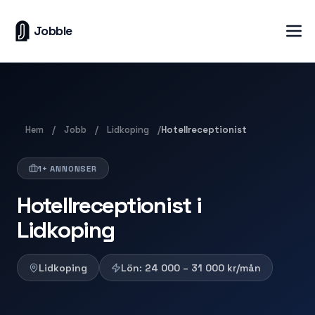
Jobble
Hem
Jobb
Lidkoping
/
/
/
Hotellreceptionist
1+ ANNONSER
Hotellreceptionist i
Lidkoping
Lidkoping
Lön:
24 000 – 31 000
kr/mån