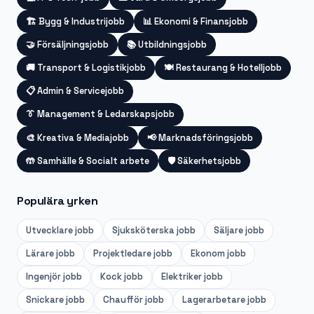
🏗️
Bygg & Industrijobb
📊
Ekonomi & Finansjobb
🤝
Försäljningsjobb
📚
Utbildningsjobb
🚚
Transport & Logistikjobb
🍽️
Restaurang & Hotelljobb
📋
Admin & Servicejobb
👔
Management & Ledarskapsjobb
🎨
Kreativa & Mediajobb
📢
Marknadsföringsjobb
🤲
Samhälle & Socialt arbete
🛡️
Säkerhetsjobb
Populära yrken
Utvecklare
jobb
Sjuksköterska
jobb
Säljare
jobb
Lärare
jobb
Projektledare
jobb
Ekonom
jobb
Ingenjör
jobb
Kock
jobb
Elektriker
jobb
Snickare
jobb
Chaufför
jobb
Lagerarbetare
jobb