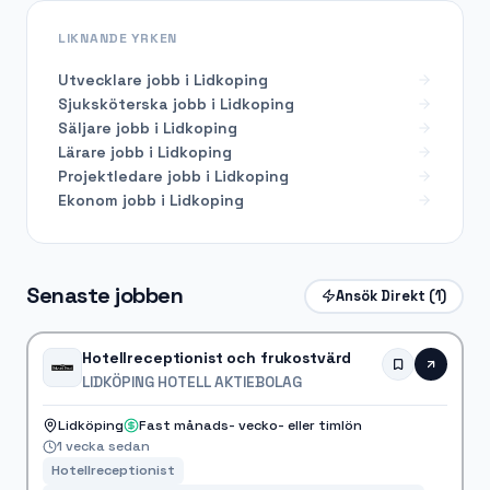
LIKNANDE YRKEN
Utvecklare
jobb i
Lidkoping
Sjuksköterska
jobb i
Lidkoping
Säljare
jobb i
Lidkoping
Lärare
jobb i
Lidkoping
Projektledare
jobb i
Lidkoping
Ekonom
jobb i
Lidkoping
Senaste jobben
Ansök Direkt
(1)
Hotellreceptionist och frukostvärd
LIDKÖPING HOTELL AKTIEBOLAG
Lidköping
Fast månads- vecko- eller timlön
1 vecka sedan
Hotellreceptionist