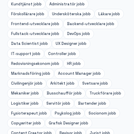
Kundtjänst
jobb
Administratör
jobb
Förskollärare
jobb
Undersköterska
jobb
Läkare
jobb
Frontend-utvecklare
jobb
Backend-utvecklare
jobb
Fullstack-utvecklare
jobb
DevOps
jobb
Data Scientist
jobb
UX Designer
jobb
IT-support
jobb
Controller
jobb
Redovisningsekonom
jobb
HR
jobb
Marknadsföring
jobb
Account Manager
jobb
Civilingenjör
jobb
Arkitekt
jobb
Svetsare
jobb
Mekaniker
jobb
Busschaufför
jobb
Truckförare
jobb
Logistiker
jobb
Servitör
jobb
Bartender
jobb
Fysioterapeut
jobb
Psykolog
jobb
Socionom
jobb
Copywriter
jobb
Grafisk Designer
jobb
Content Creator
jobb
Revisor
jobb
Jurist
jobb