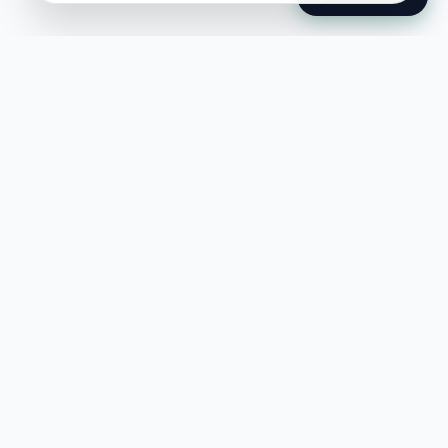
Jobble
Det modernaste sättet att hitta din
nästa stora möjlighet eller rekrytera
till ditt företag.
©
2026
Hejnord AB (Jobble.se)
FÖR JOBBSÖKANDE