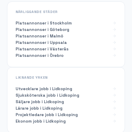
NÄRLIGGANDE STÄDER
Platsannonser i Stockholm
Platsannonser i Göteborg
Platsannonser i Malmö
Platsannonser i Uppsala
Platsannonser i Västerås
Platsannonser i Örebro
LIKNANDE YRKEN
Utvecklare
jobb i
Lidkoping
Sjuksköterska
jobb i
Lidkoping
Säljare
jobb i
Lidkoping
Lärare
jobb i
Lidkoping
Projektledare
jobb i
Lidkoping
Ekonom
jobb i
Lidkoping