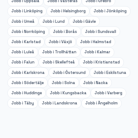
Jobb i
Uppsala
Jobb i
Västerås
Jobb i
Örebro
Jobb i
Linköping
Jobb i
Helsingborg
Jobb i
Jönköping
Jobb i
Umeå
Jobb i
Lund
Jobb i
Gävle
Jobb i
Norrköping
Jobb i
Borås
Jobb i
Sundsvall
Jobb i
Karlstad
Jobb i
Växjö
Jobb i
Halmstad
Jobb i
Luleå
Jobb i
Trollhättan
Jobb i
Kalmar
Jobb i
Falun
Jobb i
Skellefteå
Jobb i
Kristianstad
Jobb i
Karlskrona
Jobb i
Östersund
Jobb i
Eskilstuna
Jobb i
Södertälje
Jobb i
Solna
Jobb i
Nacka
Jobb i
Huddinge
Jobb i
Kungsbacka
Jobb i
Varberg
Jobb i
Täby
Jobb i
Landskrona
Jobb i
Ängelholm