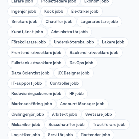
Lärare
jobb
Projektledare
jobb
Ekonom
jobb
Ingenjör
jobb
Kock
jobb
Elektriker
jobb
Snickare
jobb
Chaufför
jobb
Lagerarbetare
jobb
Kundtjänst
jobb
Administratör
jobb
Förskollärare
jobb
Undersköterska
jobb
Läkare
jobb
Frontend-utvecklare
jobb
Backend-utvecklare
jobb
Fullstack-utvecklare
jobb
DevOps
jobb
Data Scientist
jobb
UX Designer
jobb
IT-support
jobb
Controller
jobb
Redovisningsekonom
jobb
HR
jobb
Marknadsföring
jobb
Account Manager
jobb
Civilingenjör
jobb
Arkitekt
jobb
Svetsare
jobb
Mekaniker
jobb
Busschaufför
jobb
Truckförare
jobb
Logistiker
jobb
Servitör
jobb
Bartender
jobb