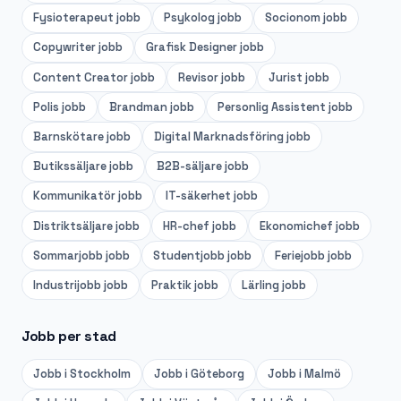
Fysioterapeut
jobb
Psykolog
jobb
Socionom
jobb
Copywriter
jobb
Grafisk Designer
jobb
Content Creator
jobb
Revisor
jobb
Jurist
jobb
Polis
jobb
Brandman
jobb
Personlig Assistent
jobb
Barnskötare
jobb
Digital Marknadsföring
jobb
Butikssäljare
jobb
B2B-säljare
jobb
Kommunikatör
jobb
IT-säkerhet
jobb
Distriktsäljare
jobb
HR-chef
jobb
Ekonomichef
jobb
Sommarjobb
jobb
Studentjobb
jobb
Feriejobb
jobb
Industrijobb
jobb
Praktik
jobb
Lärling
jobb
Jobb per stad
Jobb i
Stockholm
Jobb i
Göteborg
Jobb i
Malmö