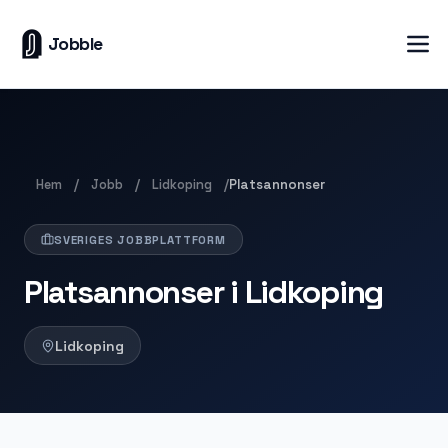
Jobble
Hem
Jobb
Lidkoping
/
/
/
Platsannonser
SVERIGES JOBBPLATTFORM
Platsannonser i Lidkoping
Lidkoping