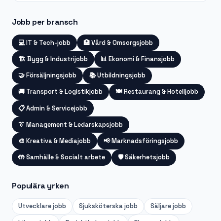
Jobb per bransch
💻
IT & Tech-jobb
🏥
Vård & Omsorgsjobb
🏗️
Bygg & Industrijobb
📊
Ekonomi & Finansjobb
🤝
Försäljningsjobb
📚
Utbildningsjobb
🚚
Transport & Logistikjobb
🍽️
Restaurang & Hotelljobb
📋
Admin & Servicejobb
👔
Management & Ledarskapsjobb
🎨
Kreativa & Mediajobb
📢
Marknadsföringsjobb
🤲
Samhälle & Socialt arbete
🛡️
Säkerhetsjobb
Populära yrken
Utvecklare
jobb
Sjuksköterska
jobb
Säljare
jobb