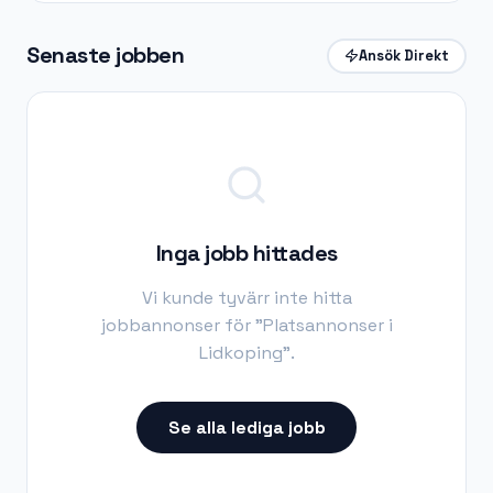
Senaste jobben
Ansök Direkt
Inga jobb hittades
Vi kunde tyvärr inte hitta
jobbannonser för "
Platsannonser i
Lidkoping
".
Se alla lediga jobb