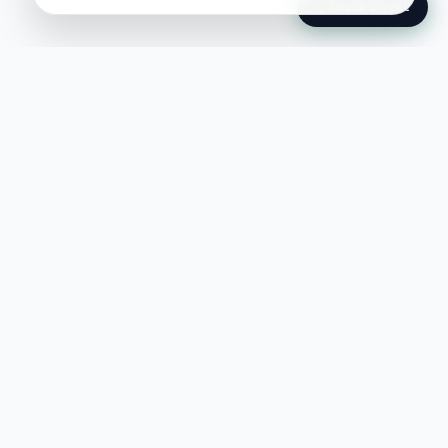
Ansök Direkt
Jobble
Det modernaste sättet att hitta din
nästa stora möjlighet eller rekrytera
till ditt företag.
©
2026
Hejnord AB (Jobble.se)
FÖR JOBBSÖKANDE