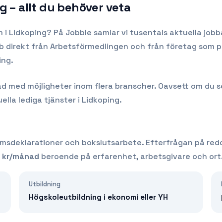
ng
– allt du behöver veta
m
i
Lidkoping
? På Jobble samlar vi tusentals aktuella job
obb direkt från Arbetsförmedlingen och från företag som p
ing.
med möjligheter inom flera branscher. Oavsett om du söker
ella lediga tjänster i
Lidkoping
.
msdeklarationer och bokslutsarbete.
Efterfrågan på
red
kr/månad
beroende på erfarenhet, arbetsgivare och ort
Utbildning
Högskoleutbildning i ekonomi eller YH