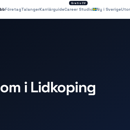
Gratis CV
obb
Företag
Talanger
Karriärguide
Career Studio
Ny i Sverige
Uto
om i Lidkoping