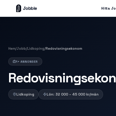
Jobble
Hitta J
Hem
/
Jobb
/
Lidkoping
/
Redovisningsekonom
1+ ANNONSER
Redovisningsekon
Lidkoping
Lön:
32 000 – 45 000
kr/mån