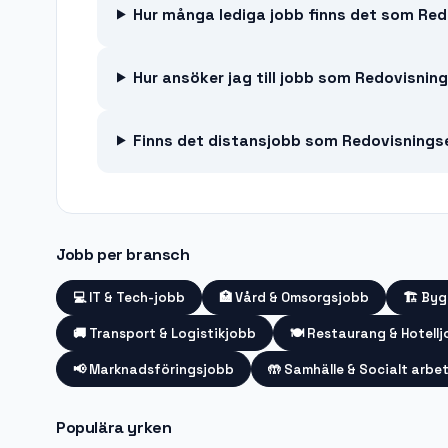
Hur många lediga jobb finns det som Red
Hur ansöker jag till jobb som Redovisni
Finns det distansjobb som Redovisning
Jobb per bransch
💻
IT & Tech-jobb
🏥
Vård & Omsorgsjobb
🏗️
Byg
🚚
Transport & Logistikjobb
🍽️
Restaurang & Hotell
📢
Marknadsföringsjobb
🤲
Samhälle & Socialt arbe
Populära yrken