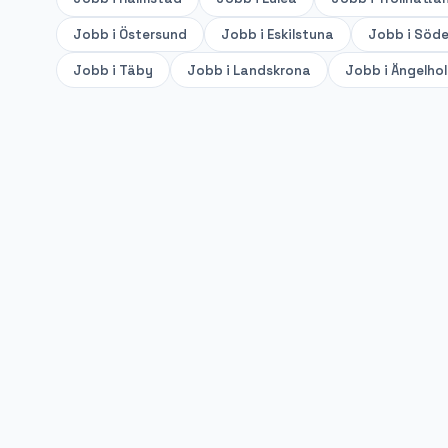
Jobb i
Östersund
Jobb i
Eskilstuna
Jobb i
Söde
Jobb i
Täby
Jobb i
Landskrona
Jobb i
Ängelho