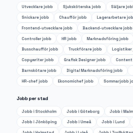
Utvecklare
jobb
Sjuksköterska
jobb
Säljare
job
Snickare
jobb
Chaufför
jobb
Lagerarbetare
jo
Frontend-utvecklare
jobb
Backend-utvecklare
jobb
Controller
jobb
HR
jobb
Marknadsföring
jobb
Busschaufför
jobb
Truckförare
jobb
Logistiker
Copywriter
jobb
Grafisk Designer
jobb
Content
Barnskötare
jobb
Digital Marknadsföring
jobb
HR-chef
jobb
Ekonomichef
jobb
Sommarjobb
j
Jobb per stad
Jobb i
Stockholm
Jobb i
Göteborg
Jobb i
Mal
Jobb i
Jönköping
Jobb i
Umeå
Jobb i
Lund
Jobb i
Halmstad
Jobb i
Luleå
Jobb i
Trollhätta