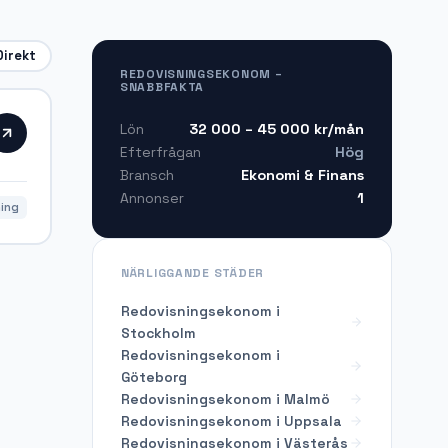
Direkt
REDOVISNINGSEKONOM –
SNABBFAKTA
32 000 – 45 000
kr/mån
Lön
Hög
Efterfrågan
Ekonomi & Finans
Bransch
1
Annonser
ning
NÄRLIGGANDE STÄDER
Redovisningsekonom i
Stockholm
Redovisningsekonom i
Göteborg
Redovisningsekonom i Malmö
Redovisningsekonom i Uppsala
Redovisningsekonom i Västerås