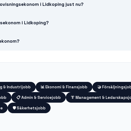
ovisningsekonom i Lidkoping just nu?
ngsekonom i Lidkoping?
sekonom?
g & Industrijobb
📊
Ekonomi & Finansjobb
🤝
Försäljningsjo
jobb
📋
Admin & Servicejobb
👔
Management & Ledarskapsj
te
🛡️
Säkerhetsjobb