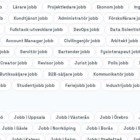
b
Lärare
jobb
Projektledare
jobb
Ekonom
jobb
In
bb
Kundtjänst
jobb
Administratör
jobb
Förskollärare
j
Fullstack-utvecklare
jobb
DevOps
jobb
Data Scientis
Account Manager
jobb
Civilingenjör
jobb
Arkitekt
jobb
jobb
Servitör
jobb
Bartender
jobb
Fysioterapeut
job
 Creator
jobb
Revisor
jobb
Jurist
jobb
Polis
jobb
Butikssäljare
jobb
B2B-säljare
jobb
Kommunikatör
jobb
obb
Studentjobb
jobb
Feriejobb
jobb
Industrijobb
job
mö
Jobb i
Uppsala
Jobb i
Västerås
Jobb i
Örebro
Jobb i
Gävle
Jobb i
Norrköping
Jobb i
Borås
Jobb i
S
n
Jobb i
Kalmar
Jobb i
Falun
Jobb i
Skellefteå
Job