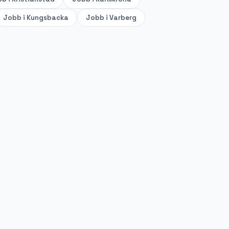
Jobb i
Kungsbacka
Jobb i
Varberg