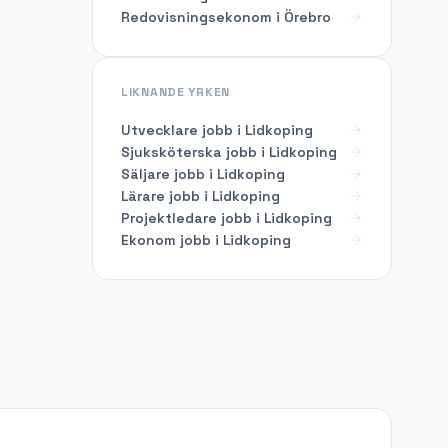
Redovisningsekonom i Örebro
LIKNANDE YRKEN
Utvecklare
jobb i
Lidkoping
Sjuksköterska
jobb i
Lidkoping
Säljare
jobb i
Lidkoping
Lärare
jobb i
Lidkoping
Projektledare
jobb i
Lidkoping
Ekonom
jobb i
Lidkoping