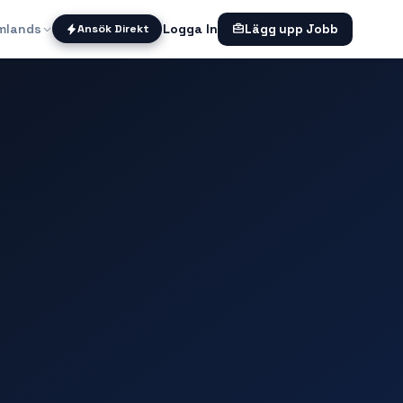
mlands
Logga In
Ansök Direkt
Lägg upp Jobb