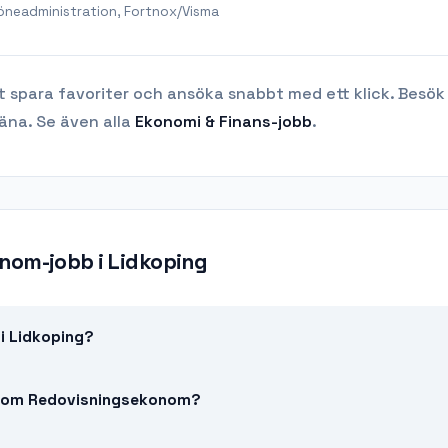
öneadministration, Fortnox/Visma
t spara favoriter och ansöka snabbt med ett klick. Besök
jäna.
Se även alla
Ekonomi & Finans
-jobb
.
onom-jobb
i
Lidkoping
i Lidkoping?
ba som Redovisningsekonom?