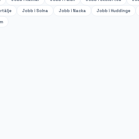
rtälje
Jobb i
Solna
Jobb i
Nacka
Jobb i
Huddinge
lm