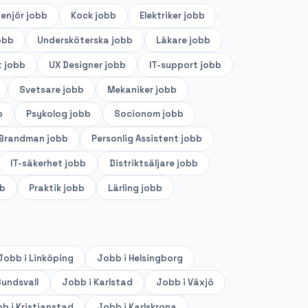
genjör
jobb
Kock
jobb
Elektriker
jobb
obb
Undersköterska
jobb
Läkare
jobb
t
jobb
UX Designer
jobb
IT-support
jobb
Svetsare
jobb
Mekaniker
jobb
b
Psykolog
jobb
Socionom
jobb
Brandman
jobb
Personlig Assistent
jobb
IT-säkerhet
jobb
Distriktsäljare
jobb
b
Praktik
jobb
Lärling
jobb
Jobb i
Linköping
Jobb i
Helsingborg
undsvall
Jobb i
Karlstad
Jobb i
Växjö
b i
Kristianstad
Jobb i
Karlskrona