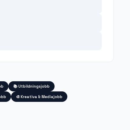
bb
📚
Utbildningsjobb
obb
🎨
Kreativa & Mediajobb