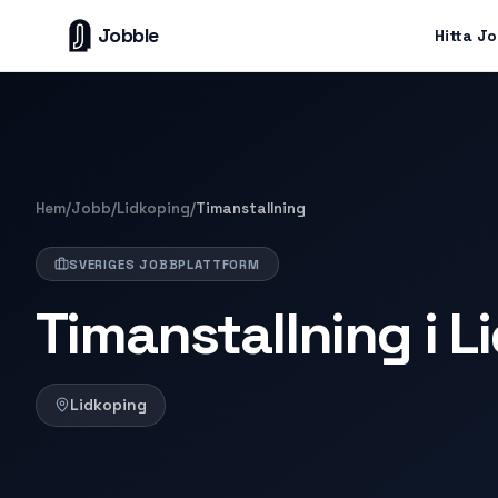
Jobble
Hitta J
Hem
/
Jobb
/
Lidkoping
/
Timanstallning
SVERIGES JOBBPLATTFORM
Timanstallning i L
Lidkoping