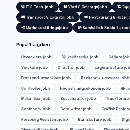
💻
IT & Tech-jobb
🏥
Vård & Omsorgsjobb
🏗️
Byg
🚚
Transport & Logistikjobb
🍽️
Restaurang & Hotell
📢
Marknadsföringsjobb
🤲
Samhälle & Socialt arbe
Populära yrken
Utvecklare
jobb
Sjuksköterska
jobb
Säljare
job
Snickare
jobb
Chaufför
jobb
Lagerarbetare
jo
Frontend-utvecklare
jobb
Backend-utvecklare
jobb
Controller
jobb
Redovisningsekonom
jobb
HR
j
Mekaniker
jobb
Busschaufför
jobb
Truckförare
Socionom
jobb
Copywriter
jobb
Grafisk Design
Personlig Assistent
jobb
Barnskötare
jobb
Digi
Distriktsäljare
jobb
HR-chef
jobb
Ekonomichef