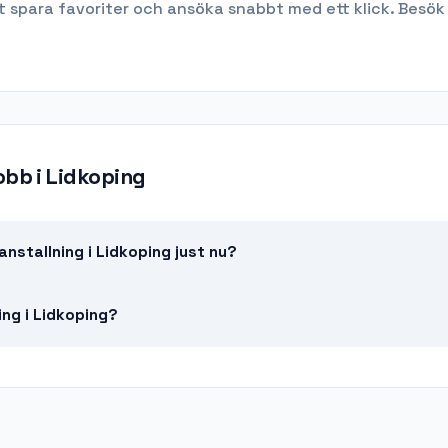
t spara favoriter och ansöka snabbt med ett klick. Besök
jobb
i
Lidkoping
nstallning i Lidkoping just nu?
ing i Lidkoping?