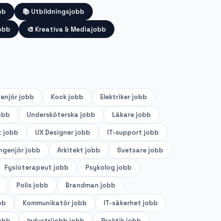
bb
📚
Utbildningsjobb
obb
🎨
Kreativa & Mediajobb
genjör
jobb
Kock
jobb
Elektriker
jobb
obb
Undersköterska
jobb
Läkare
jobb
t
jobb
UX Designer
jobb
IT-support
jobb
ingenjör
jobb
Arkitekt
jobb
Svetsare
jobb
Fysioterapeut
jobb
Psykolog
jobb
Polis
jobb
Brandman
jobb
bb
Kommunikatör
jobb
IT-säkerhet
jobb
obb
Industrijobb
jobb
Praktik
jobb