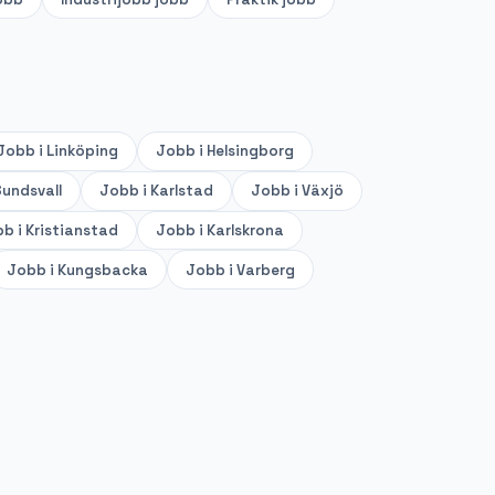
Jobb i
Linköping
Jobb i
Helsingborg
undsvall
Jobb i
Karlstad
Jobb i
Växjö
b i
Kristianstad
Jobb i
Karlskrona
Jobb i
Kungsbacka
Jobb i
Varberg