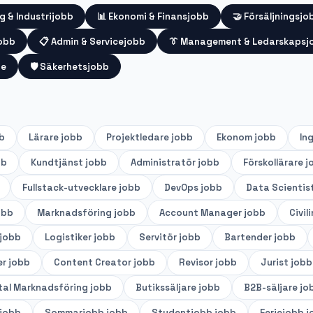
g & Industrijobb
📊
Ekonomi & Finansjobb
🤝
Försäljningsjo
jobb
📋
Admin & Servicejobb
👔
Management & Ledarskapsj
te
🛡️
Säkerhetsjobb
b
Lärare
jobb
Projektledare
jobb
Ekonom
jobb
In
bb
Kundtjänst
jobb
Administratör
jobb
Förskollärare
j
Fullstack-utvecklare
jobb
DevOps
jobb
Data Scientis
obb
Marknadsföring
jobb
Account Manager
jobb
Civil
jobb
Logistiker
jobb
Servitör
jobb
Bartender
jobb
er
jobb
Content Creator
jobb
Revisor
jobb
Jurist
jobb
tal Marknadsföring
jobb
Butikssäljare
jobb
B2B-säljare
jo
jobb
Sommarjobb
jobb
Studentjobb
jobb
Feriejobb
j