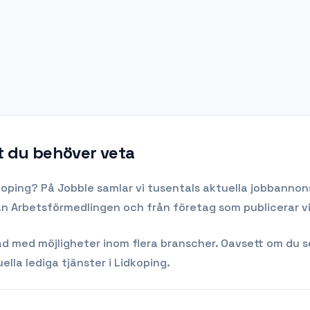
lt du behöver veta
koping
? På Jobble samlar vi tusentals aktuella jobbannons
rån Arbetsförmedlingen och från företag som publicerar v
med möjligheter inom flera branscher. Oavsett om du söker
ella lediga tjänster i
Lidkoping
.