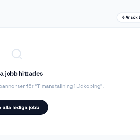
Ansök 
a jobb hittades
bbannonser för "
Timanstallning i Lidkoping
".
 alla lediga jobb