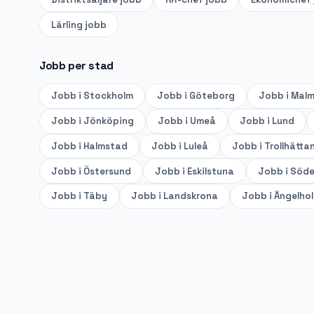
Lärling
jobb
Jobb per stad
Jobb i
Stockholm
Jobb i
Göteborg
Jobb i
Mal
Jobb i
Jönköping
Jobb i
Umeå
Jobb i
Lund
Jobb i
Halmstad
Jobb i
Luleå
Jobb i
Trollhätta
Jobb i
Östersund
Jobb i
Eskilstuna
Jobb i
Söde
Jobb i
Täby
Jobb i
Landskrona
Jobb i
Ängelho