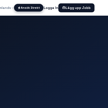
mlands
Logga In
Ansök Direkt
Lägg upp Jobb