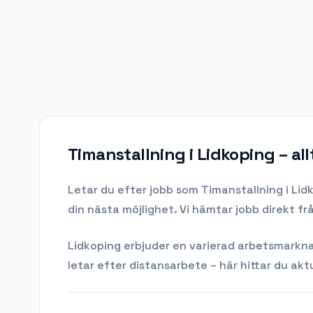
Timanstallning i Lidkoping
– al
Letar du efter
jobb som Timanstallning
i
Lid
din nästa möjlighet. Vi hämtar jobb direkt f
Lidkoping
erbjuder en varierad arbetsmarknad 
letar efter distansarbete – här hittar du aktu