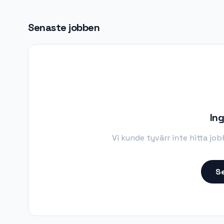
Senaste jobben
Ing
Vi kunde tyvärr inte hitta jo
Se