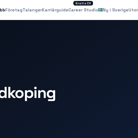
Gratis CV
obb
Företag
Talanger
Karriärguide
Career Studio
Ny i Sverige
Uto
idkoping