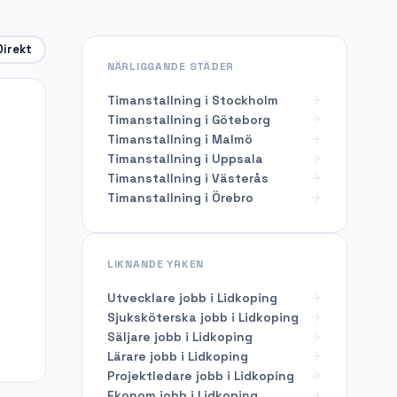
Direkt
NÄRLIGGANDE STÄDER
Timanstallning i Stockholm
Timanstallning i Göteborg
Timanstallning i Malmö
Timanstallning i Uppsala
Timanstallning i Västerås
Timanstallning i Örebro
LIKNANDE YRKEN
Utvecklare
jobb i
Lidkoping
Sjuksköterska
jobb i
Lidkoping
Säljare
jobb i
Lidkoping
Lärare
jobb i
Lidkoping
Projektledare
jobb i
Lidkoping
Ekonom
jobb i
Lidkoping