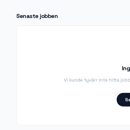
Senaste jobben
Ing
Vi kunde tyvärr inte hitta job
Se