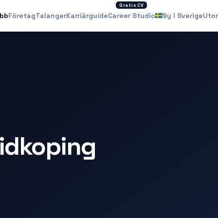
Gratis CV
obb
Företag
Talanger
Karriärguide
Career Studio
Ny i Sverige
Uto
Lidkoping