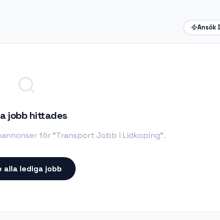
Ansök 
a jobb hittades
bannonser för "
Transport Jobb i Lidkoping
".
 alla lediga jobb