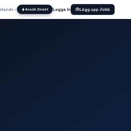
mlands
Logga In
Ansök Direkt
Lägg upp Jobb