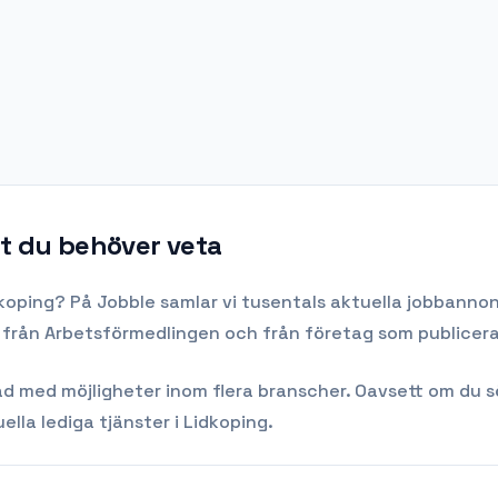
lt du behöver veta
koping
? På Jobble samlar vi tusentals aktuella jobbanno
kt från Arbetsförmedlingen och från företag som publicera
med möjligheter inom flera branscher. Oavsett om du söker
ella lediga tjänster i
Lidkoping
.