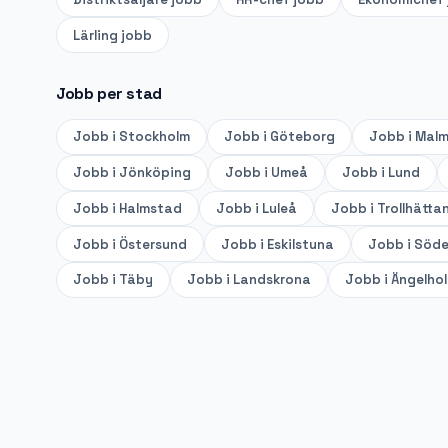
Lärling
jobb
Jobb per stad
Jobb i
Stockholm
Jobb i
Göteborg
Jobb i
Mal
Jobb i
Jönköping
Jobb i
Umeå
Jobb i
Lund
Jobb i
Halmstad
Jobb i
Luleå
Jobb i
Trollhätta
Jobb i
Östersund
Jobb i
Eskilstuna
Jobb i
Söde
Jobb i
Täby
Jobb i
Landskrona
Jobb i
Ängelho