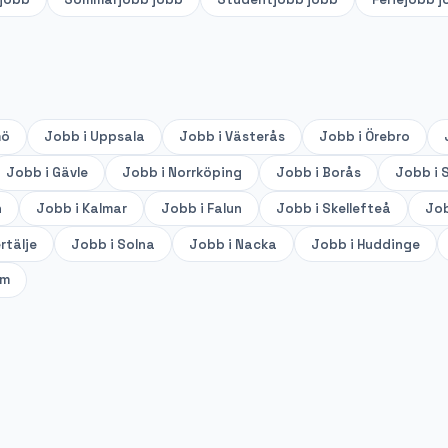
mö
Jobb i
Uppsala
Jobb i
Västerås
Jobb i
Örebro
Jobb i
Gävle
Jobb i
Norrköping
Jobb i
Borås
Jobb i
S
n
Jobb i
Kalmar
Jobb i
Falun
Jobb i
Skellefteå
Job
rtälje
Jobb i
Solna
Jobb i
Nacka
Jobb i
Huddinge
lm