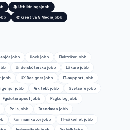
bb
📚
Utbildningsjobb
obb
🎨
Kreativa & Mediajobb
genjör
jobb
Kock
jobb
Elektriker
jobb
obb
Undersköterska
jobb
Läkare
jobb
t
jobb
UX Designer
jobb
IT-support
jobb
ingenjör
jobb
Arkitekt
jobb
Svetsare
jobb
Fysioterapeut
jobb
Psykolog
jobb
Polis
jobb
Brandman
jobb
bb
Kommunikatör
jobb
IT-säkerhet
jobb
obb
Industrijobb
jobb
Praktik
jobb