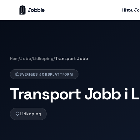
Jobble
Hitta J
Hem
/
Jobb
/
Lidkoping
/
Transport Jobb
SVERIGES JOBBPLATTFORM
Transport Jobb i 
Lidkoping