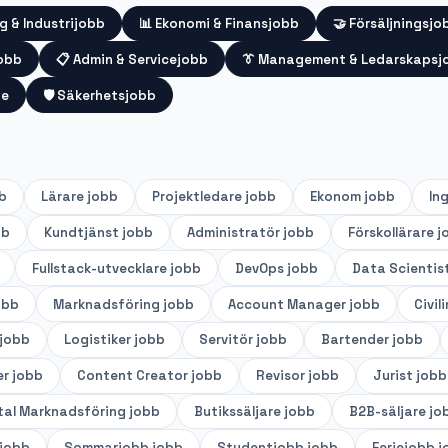
g & Industrijobb
📊
Ekonomi & Finansjobb
🤝
Försäljningsjo
jobb
📋
Admin & Servicejobb
👔
Management & Ledarskapsj
te
🛡️
Säkerhetsjobb
b
Lärare
jobb
Projektledare
jobb
Ekonom
jobb
In
bb
Kundtjänst
jobb
Administratör
jobb
Förskollärare
j
Fullstack-utvecklare
jobb
DevOps
jobb
Data Scientis
obb
Marknadsföring
jobb
Account Manager
jobb
Civil
jobb
Logistiker
jobb
Servitör
jobb
Bartender
jobb
er
jobb
Content Creator
jobb
Revisor
jobb
Jurist
jobb
tal Marknadsföring
jobb
Butikssäljare
jobb
B2B-säljare
jo
jobb
Sommarjobb
jobb
Studentjobb
jobb
Feriejobb
j