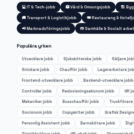
💻
IT & Tech-jobb
🏥
Vård & Omsorgsjobb
🏗️
Byg
🚚
Transport & Logistikjobb
🍽️
Restaurang & Hotell
📢
Marknadsföringsjobb
🤲
Samhälle & Socialt arbe
Populära yrken
Utvecklare
jobb
Sjuksköterska
jobb
Säljare
job
Snickare
jobb
Chaufför
jobb
Lagerarbetare
jo
Frontend-utvecklare
jobb
Backend-utvecklare
jobb
Controller
jobb
Redovisningsekonom
jobb
HR
j
Mekaniker
jobb
Busschaufför
jobb
Truckförare
Socionom
jobb
Copywriter
jobb
Grafisk Design
Personlig Assistent
jobb
Barnskötare
jobb
Digi
Distriktsäljare
jobb
HR-chef
jobb
Ekonomichef