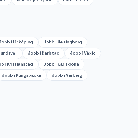
Jobb i
Linköping
Jobb i
Helsingborg
undsvall
Jobb i
Karlstad
Jobb i
Växjö
b i
Kristianstad
Jobb i
Karlskrona
Jobb i
Kungsbacka
Jobb i
Varberg