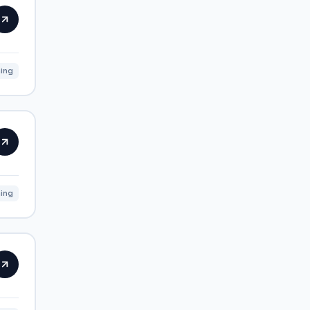
ning
ning