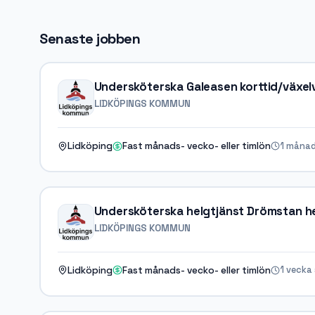
Senaste jobben
Undersköterska Galeasen korttid/växel
LIDKÖPINGS KOMMUN
1 månad
Lidköping
Fast månads- vecko- eller timlön
Undersköterska helgtjänst Drömstan 
LIDKÖPINGS KOMMUN
1 vecka
Lidköping
Fast månads- vecko- eller timlön