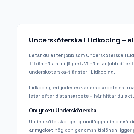
Undersköterska i Lidkoping
– al
Letar du efter
jobb som Undersköterska
i
Li
till din nästa möjlighet. Vi hämtar jobb dire
undersköterska-tjänster i Lidkoping.
Lidkoping
erbjuder en varierad arbetsmarknad 
letar efter distansarbete – här hittar du aktu
Om yrket:
Undersköterska
Undersköterskor ger grundläggande omvårdna
är
mycket hög
och genomsnittslönen ligger