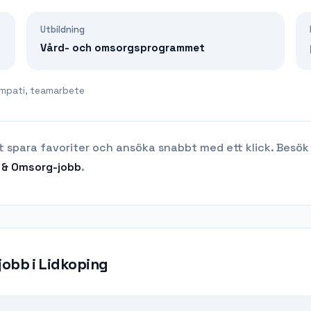
Utbildning
Vård- och omsorgsprogrammet
mpati, teamarbete
t spara favoriter och ansöka snabbt med ett klick. Besök
 & Omsorg
-jobb
.
jobb
i
Lidkoping