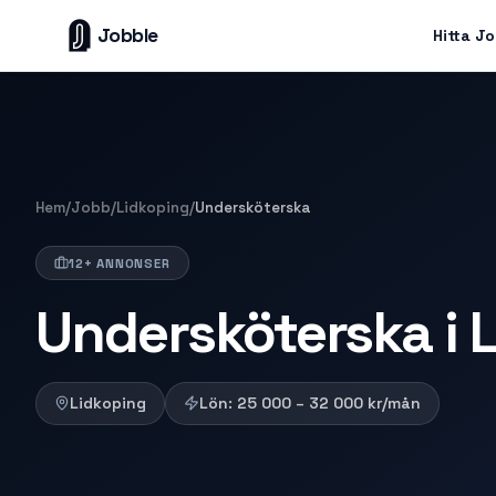
Jobble
Hitta J
Hem
/
Jobb
/
Lidkoping
/
Undersköterska
12+ ANNONSER
Undersköterska i 
Lidkoping
Lön:
25 000 – 32 000
kr/mån