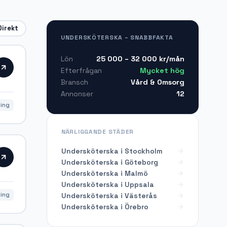
Direkt
UNDERSKÖTERSKA – SNABBFAKTA
25 000 – 32 000
kr/mån
Lön
Mycket hög
Efterfrågan
Vård & Omsorg
Bransch
12
Annonser
ning
NÄRLIGGANDE STÄDER
Undersköterska i Stockholm
Undersköterska i Göteborg
Undersköterska i Malmö
Undersköterska i Uppsala
Undersköterska i Västerås
ning
Undersköterska i Örebro