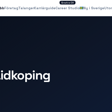
Gratis CV
obb
Företag
Talanger
Karriärguide
Career Studio
Ny i Sverige
Uto
Lidkoping