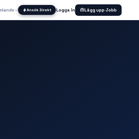
mlands
Logga In
Ansök Direkt
Lägg upp Jobb