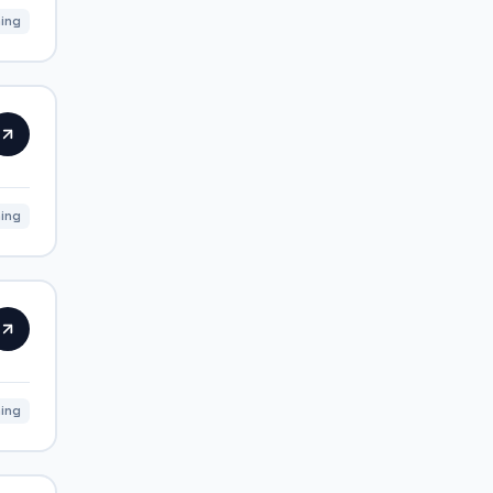
ning
ning
ning