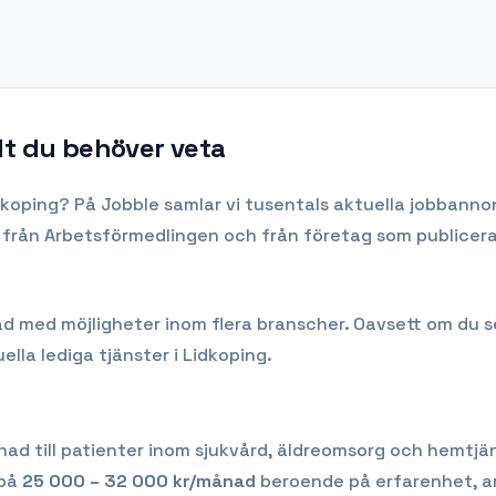
lt du behöver veta
dkoping
? På Jobble samlar vi tusentals aktuella jobbanno
kt från Arbetsförmedlingen och från företag som publicera
med möjligheter inom flera branscher. Oavsett om du söker
ella lediga tjänster i
Lidkoping
.
d till patienter inom sjukvård, äldreomsorg och hemtjän
 på
25 000 – 32 000
kr/månad
beroende på erfarenhet, ar