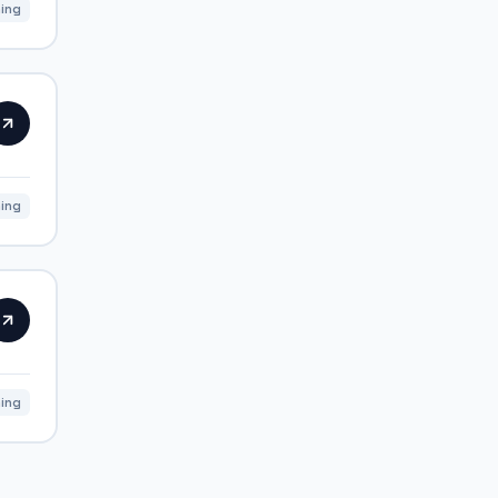
ning
ning
ning