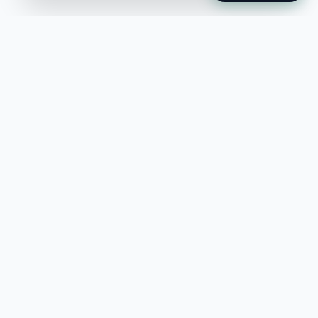
Jobble
Det modernaste sättet att hitta din
nästa stora möjlighet eller rekrytera
till ditt företag.
©
2026
Hejnord AB (Jobble.se)
FÖR JOBBSÖKANDE