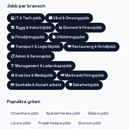
Jobb per bransch
💻
IT & Tech-jobb
🏥
Vård & Omsorgsjobb
🏗️
Bygg & Industrijobb
📊
Ekonomi & Finansjobb
🤝
Försäljningsjobb
📚
Utbildningsjobb
🚚
Transport & Logistikjobb
🍽️
Restaurang & Hotelljobb
📋
Admin & Servicejobb
👔
Management & Ledarskapsjobb
🎨
Kreativa & Mediajobb
📢
Marknadsföringsjobb
🤲
Samhälle & Socialt arbete
🛡️
Säkerhetsjobb
Populära yrken
Utvecklare
jobb
Sjuksköterska
jobb
Säljare
jobb
Lärare
jobb
Projektledare
jobb
Ekonom
jobb