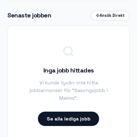
Senaste jobben
Ansök Direkt
Inga jobb hittades
Vi kunde tyvärr inte hitta
jobbannonser för "
Sasongsjobb i
Malmo
".
Se alla lediga jobb