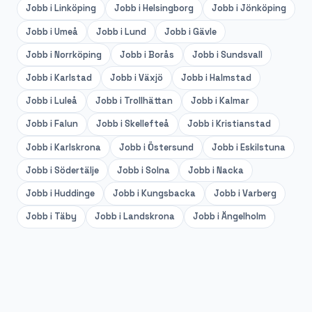
Jobb i
Linköping
Jobb i
Helsingborg
Jobb i
Jönköping
Jobb i
Umeå
Jobb i
Lund
Jobb i
Gävle
Jobb i
Norrköping
Jobb i
Borås
Jobb i
Sundsvall
Jobb i
Karlstad
Jobb i
Växjö
Jobb i
Halmstad
Jobb i
Luleå
Jobb i
Trollhättan
Jobb i
Kalmar
Jobb i
Falun
Jobb i
Skellefteå
Jobb i
Kristianstad
Jobb i
Karlskrona
Jobb i
Östersund
Jobb i
Eskilstuna
Jobb i
Södertälje
Jobb i
Solna
Jobb i
Nacka
Jobb i
Huddinge
Jobb i
Kungsbacka
Jobb i
Varberg
Jobb i
Täby
Jobb i
Landskrona
Jobb i
Ängelholm