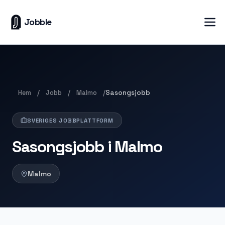
Jobble
Hem
Jobb
Malmo
/
/
/
Sasongsjobb
SVERIGES JOBBPLATTFORM
Sasongsjobb i Malmo
Malmo