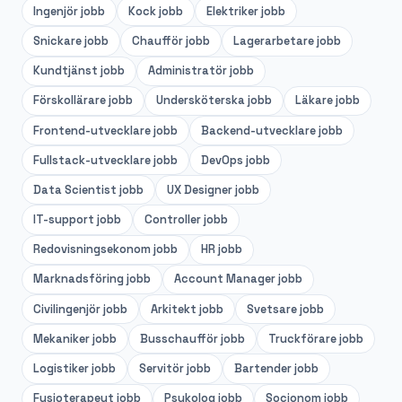
Ingenjör
jobb
Kock
jobb
Elektriker
jobb
Snickare
jobb
Chaufför
jobb
Lagerarbetare
jobb
Kundtjänst
jobb
Administratör
jobb
Förskollärare
jobb
Undersköterska
jobb
Läkare
jobb
Frontend-utvecklare
jobb
Backend-utvecklare
jobb
Fullstack-utvecklare
jobb
DevOps
jobb
Data Scientist
jobb
UX Designer
jobb
IT-support
jobb
Controller
jobb
Redovisningsekonom
jobb
HR
jobb
Marknadsföring
jobb
Account Manager
jobb
Civilingenjör
jobb
Arkitekt
jobb
Svetsare
jobb
Mekaniker
jobb
Busschaufför
jobb
Truckförare
jobb
Logistiker
jobb
Servitör
jobb
Bartender
jobb
Fysioterapeut
jobb
Psykolog
jobb
Socionom
jobb