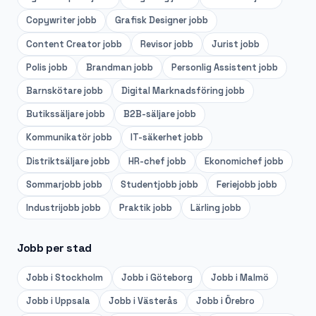
Copywriter
jobb
Grafisk Designer
jobb
Content Creator
jobb
Revisor
jobb
Jurist
jobb
Polis
jobb
Brandman
jobb
Personlig Assistent
jobb
Barnskötare
jobb
Digital Marknadsföring
jobb
Butikssäljare
jobb
B2B-säljare
jobb
Kommunikatör
jobb
IT-säkerhet
jobb
Distriktsäljare
jobb
HR-chef
jobb
Ekonomichef
jobb
Sommarjobb
jobb
Studentjobb
jobb
Feriejobb
jobb
Industrijobb
jobb
Praktik
jobb
Lärling
jobb
Jobb per stad
Jobb i
Stockholm
Jobb i
Göteborg
Jobb i
Malmö
Jobb i
Uppsala
Jobb i
Västerås
Jobb i
Örebro