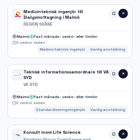
Medicinteknisk ingenjör till
Dialysmottagning i Malmö
REGION SKÅNE
Malmö
Fast månads- vecko- eller timlön
2 veckor sedan
Medicinteknisk ingenjör
Vanlig anställning
Teknisk informationssamordnare till VA
SYD
VA SYD
Malmö
Fast månads- vecko- eller timlön
2 veckor sedan
Standardiseringsingenjör
Vanlig anställning
Konsult inom Life Science
Knightec Group Compliance and