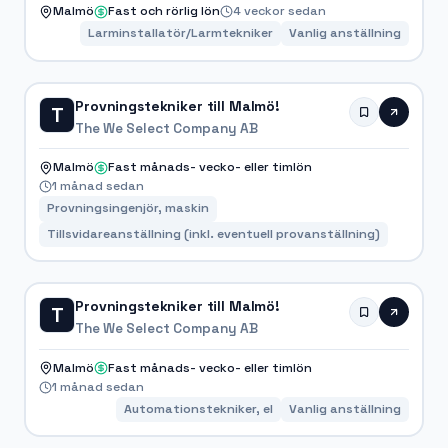
Malmö
Fast och rörlig lön
4 veckor sedan
Larminstallatör/Larmtekniker
Vanlig anställning
Provningstekniker till Malmö!
T
The We Select Company AB
Malmö
Fast månads- vecko- eller timlön
1 månad sedan
Provningsingenjör, maskin
Tillsvidareanställning (inkl. eventuell provanställning)
Provningstekniker till Malmö!
T
The We Select Company AB
Malmö
Fast månads- vecko- eller timlön
1 månad sedan
Automationstekniker, el
Vanlig anställning