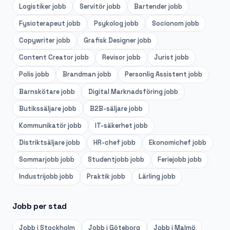
Logistiker
jobb
Servitör
jobb
Bartender
jobb
Fysioterapeut
jobb
Psykolog
jobb
Socionom
jobb
Copywriter
jobb
Grafisk Designer
jobb
Content Creator
jobb
Revisor
jobb
Jurist
jobb
Polis
jobb
Brandman
jobb
Personlig Assistent
jobb
Barnskötare
jobb
Digital Marknadsföring
jobb
Butikssäljare
jobb
B2B-säljare
jobb
Kommunikatör
jobb
IT-säkerhet
jobb
Distriktsäljare
jobb
HR-chef
jobb
Ekonomichef
jobb
Sommarjobb
jobb
Studentjobb
jobb
Feriejobb
jobb
Industrijobb
jobb
Praktik
jobb
Lärling
jobb
Jobb per stad
Jobb i
Stockholm
Jobb i
Göteborg
Jobb i
Malmö