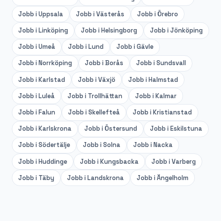
Jobb i
Uppsala
Jobb i
Västerås
Jobb i
Örebro
Jobb i
Linköping
Jobb i
Helsingborg
Jobb i
Jönköping
Jobb i
Umeå
Jobb i
Lund
Jobb i
Gävle
Jobb i
Norrköping
Jobb i
Borås
Jobb i
Sundsvall
Jobb i
Karlstad
Jobb i
Växjö
Jobb i
Halmstad
Jobb i
Luleå
Jobb i
Trollhättan
Jobb i
Kalmar
Jobb i
Falun
Jobb i
Skellefteå
Jobb i
Kristianstad
Jobb i
Karlskrona
Jobb i
Östersund
Jobb i
Eskilstuna
Jobb i
Södertälje
Jobb i
Solna
Jobb i
Nacka
Jobb i
Huddinge
Jobb i
Kungsbacka
Jobb i
Varberg
Jobb i
Täby
Jobb i
Landskrona
Jobb i
Ängelholm