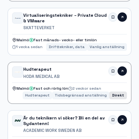
Virtualiseringstekniker – Private Cloud
& VMware
SKATTEVERKET
Malmö
Fast månads- vecko- eller timlön
1 vecka sedan
Drifttekniker, data
Vanlig anställning
Hudterapeut
HODA MEDICAL AB
Malmö
Fast och rörlig lön
2 veckor sedan
Hudterapeut
Tidsbegränsad anställning
Direkt
Är du teknikern vi söker? Bli en del av
Sydantenn!
ACADEMIC WORK SWEDEN AB