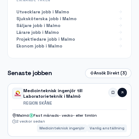
Utvecklare
jobb i
Malmo
Sjuksköterska
jobb i
Malmo
Säljare
jobb i
Malmo
Lärare
jobb i
Malmo
Projektledare
jobb i
Malmo
Ekonom
jobb i
Malmo
Senaste jobben
Ansök Direkt
(3)
Medicinteknisk ingenjör till
Laboratorieteknik i Malmö
REGION SKÅNE
Malmö
Fast månads- vecko- eller timlön
2 veckor sedan
Medicinteknisk ingenjör
Vanlig anställning