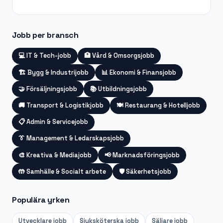
Jobb per bransch
💻
IT & Tech-jobb
🏥
Vård & Omsorgsjobb
🏗️
Bygg & Industrijobb
📊
Ekonomi & Finansjobb
🤝
Försäljningsjobb
📚
Utbildningsjobb
🚚
Transport & Logistikjobb
🍽️
Restaurang & Hotelljobb
📋
Admin & Servicejobb
👔
Management & Ledarskapsjobb
🎨
Kreativa & Mediajobb
📢
Marknadsföringsjobb
🤲
Samhälle & Socialt arbete
🛡️
Säkerhetsjobb
Populära yrken
Utvecklare
jobb
Sjuksköterska
jobb
Säljare
jobb