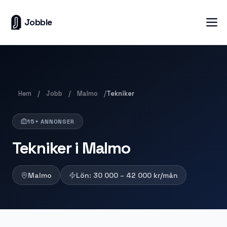
Jobble
Hem
Jobb
Malmo
/
/
/
Tekniker
15+ ANNONSER
Tekniker i Malmo
Malmo
Lön:
30 000 – 42 000
kr/mån