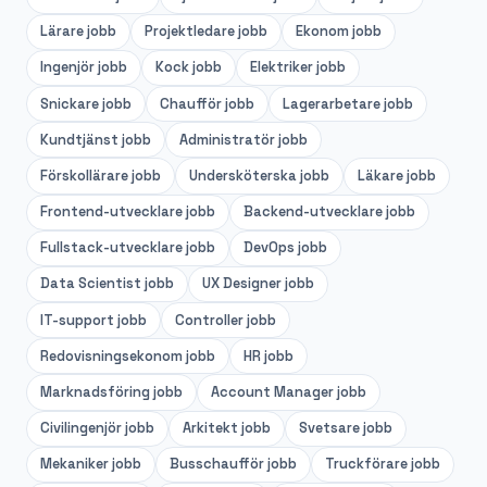
Lärare
jobb
Projektledare
jobb
Ekonom
jobb
Ingenjör
jobb
Kock
jobb
Elektriker
jobb
Snickare
jobb
Chaufför
jobb
Lagerarbetare
jobb
Kundtjänst
jobb
Administratör
jobb
Förskollärare
jobb
Undersköterska
jobb
Läkare
jobb
Frontend-utvecklare
jobb
Backend-utvecklare
jobb
Fullstack-utvecklare
jobb
DevOps
jobb
Data Scientist
jobb
UX Designer
jobb
IT-support
jobb
Controller
jobb
Redovisningsekonom
jobb
HR
jobb
Marknadsföring
jobb
Account Manager
jobb
Civilingenjör
jobb
Arkitekt
jobb
Svetsare
jobb
Mekaniker
jobb
Busschaufför
jobb
Truckförare
jobb