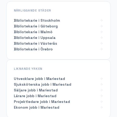
NÄRLIGGANDE STÄDER
Bibliotekarie i Stockholm
Bibliotekarie i Göteborg
Bibliotekarie i Malmö
Bibliotekarie i Uppsala
Bibliotekarie i Västerås
Bibliotekarie i Örebro
LIKNANDE YRKEN
Utvecklare
jobb i
Mariestad
Sjuksköterska
jobb i
Mariestad
Säljare
jobb i
Mariestad
Lärare
jobb i
Mariestad
Projektledare
jobb i
Mariestad
Ekonom
jobb i
Mariestad