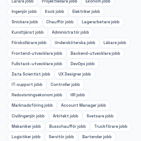
Lärare
jobb
Projektledare
jobb
Ekonom
jobb
Ingenjör
jobb
Kock
jobb
Elektriker
jobb
Snickare
jobb
Chaufför
jobb
Lagerarbetare
jobb
Kundtjänst
jobb
Administratör
jobb
Förskollärare
jobb
Undersköterska
jobb
Läkare
jobb
Frontend-utvecklare
jobb
Backend-utvecklare
jobb
Fullstack-utvecklare
jobb
DevOps
jobb
Data Scientist
jobb
UX Designer
jobb
IT-support
jobb
Controller
jobb
Redovisningsekonom
jobb
HR
jobb
Marknadsföring
jobb
Account Manager
jobb
Civilingenjör
jobb
Arkitekt
jobb
Svetsare
jobb
Mekaniker
jobb
Busschaufför
jobb
Truckförare
jobb
Logistiker
jobb
Servitör
jobb
Bartender
jobb