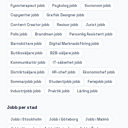
Fysioterapeut
jobb
Psykolog
jobb
Socionom
jobb
Copywriter
jobb
Grafisk Designer
jobb
Content Creator
jobb
Revisor
jobb
Jurist
jobb
Polis
jobb
Brandman
jobb
Personlig Assistent
jobb
Barnskötare
jobb
Digital Marknadsföring
jobb
Butikssäljare
jobb
B2B-säljare
jobb
Kommunikatör
jobb
IT-säkerhet
jobb
Distriktsäljare
jobb
HR-chef
jobb
Ekonomichef
jobb
Sommarjobb
jobb
Studentjobb
jobb
Feriejobb
jobb
Industrijobb
jobb
Praktik
jobb
Lärling
jobb
Jobb per stad
Jobb i
Stockholm
Jobb i
Göteborg
Jobb i
Malmö