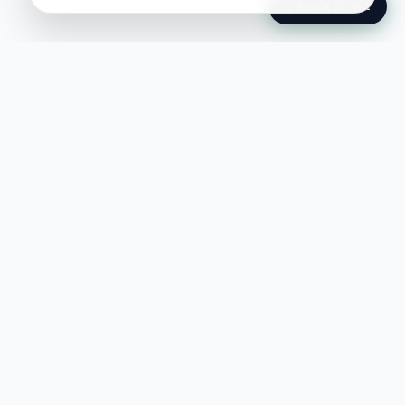
Ansök Direkt
Jobble
Det modernaste sättet att hitta din
nästa stora möjlighet eller rekrytera
till ditt företag.
©
2026
Hejnord AB (Jobble.se)
FÖR JOBBSÖKANDE