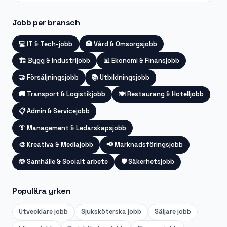
Jobb per bransch
💻
IT & Tech-jobb
🏥
Vård & Omsorgsjobb
🏗️
Bygg & Industrijobb
📊
Ekonomi & Finansjobb
🤝
Försäljningsjobb
📚
Utbildningsjobb
🚚
Transport & Logistikjobb
🍽️
Restaurang & Hotelljobb
📋
Admin & Servicejobb
👔
Management & Ledarskapsjobb
🎨
Kreativa & Mediajobb
📢
Marknadsföringsjobb
🤲
Samhälle & Socialt arbete
🛡️
Säkerhetsjobb
Populära yrken
Utvecklare
jobb
Sjuksköterska
jobb
Säljare
jobb