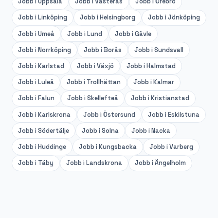
Jobb i
Uppsala
Jobb i
Västerås
Jobb i
Örebro
Jobb i
Linköping
Jobb i
Helsingborg
Jobb i
Jönköping
Jobb i
Umeå
Jobb i
Lund
Jobb i
Gävle
Jobb i
Norrköping
Jobb i
Borås
Jobb i
Sundsvall
Jobb i
Karlstad
Jobb i
Växjö
Jobb i
Halmstad
Jobb i
Luleå
Jobb i
Trollhättan
Jobb i
Kalmar
Jobb i
Falun
Jobb i
Skellefteå
Jobb i
Kristianstad
Jobb i
Karlskrona
Jobb i
Östersund
Jobb i
Eskilstuna
Jobb i
Södertälje
Jobb i
Solna
Jobb i
Nacka
Jobb i
Huddinge
Jobb i
Kungsbacka
Jobb i
Varberg
Jobb i
Täby
Jobb i
Landskrona
Jobb i
Ängelholm