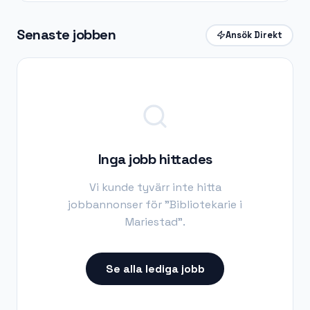
Senaste jobben
Ansök Direkt
Inga jobb hittades
Vi kunde tyvärr inte hitta
jobbannonser för "
Bibliotekarie i
Mariestad
".
Se alla lediga jobb