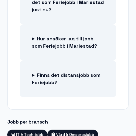
det som Feriejobb i Mariestad
just nu?
Hur ansöker jag till jobb
som Feriejobb i Mariestad?
Finns det distansjobb som
Feriejobb?
Jobb per bransch
💻
IT & Tech-jobb
🏥
Vård & Omsorgsjobb