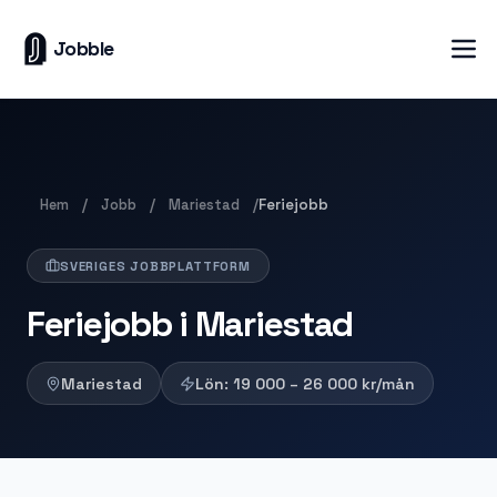
Jobble
Hem
Jobb
Mariestad
/
/
/
Feriejobb
SVERIGES JOBBPLATTFORM
Feriejobb i Mariestad
Mariestad
Lön:
19 000 – 26 000
kr/mån