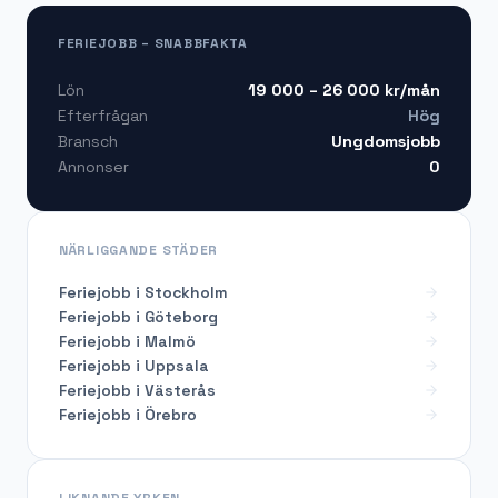
FERIEJOBB – SNABBFAKTA
19 000 – 26 000
kr/mån
Lön
Hög
Efterfrågan
Ungdomsjobb
Bransch
0
Annonser
NÄRLIGGANDE STÄDER
Feriejobb i Stockholm
Feriejobb i Göteborg
Feriejobb i Malmö
Feriejobb i Uppsala
Feriejobb i Västerås
Feriejobb i Örebro
LIKNANDE YRKEN