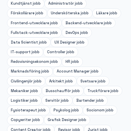
Kundtjänst
jobb
Administratör
jobb
Förskollärare
jobb
Undersköterska
jobb
Läkare
jobb
Frontend-utvecklare
jobb
Backend-utvecklare
jobb
Fullstack-utvecklare
jobb
DevOps
jobb
Data Scientist
jobb
UX Designer
jobb
IT-support
jobb
Controller
jobb
Redovisningsekonom
jobb
HR
jobb
Marknadsföring
jobb
Account Manager
jobb
Civilingenjör
jobb
Arkitekt
jobb
Svetsare
jobb
Mekaniker
jobb
Busschaufför
jobb
Truckförare
jobb
Logistiker
jobb
Servitör
jobb
Bartender
jobb
Fysioterapeut
jobb
Psykolog
jobb
Socionom
jobb
Copywriter
jobb
Grafisk Designer
jobb
Content Creator
jobb
Revisor
jobb
Jurist
jobb