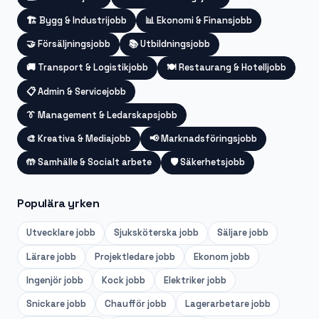
🏗️
Bygg & Industrijobb
📊
Ekonomi & Finansjobb
🤝
Försäljningsjobb
📚
Utbildningsjobb
🚚
Transport & Logistikjobb
🍽️
Restaurang & Hotelljobb
📋
Admin & Servicejobb
👔
Management & Ledarskapsjobb
🎨
Kreativa & Mediajobb
📢
Marknadsföringsjobb
🤲
Samhälle & Socialt arbete
🛡️
Säkerhetsjobb
Populära yrken
Utvecklare
jobb
Sjuksköterska
jobb
Säljare
jobb
Lärare
jobb
Projektledare
jobb
Ekonom
jobb
Ingenjör
jobb
Kock
jobb
Elektriker
jobb
Snickare
jobb
Chaufför
jobb
Lagerarbetare
jobb