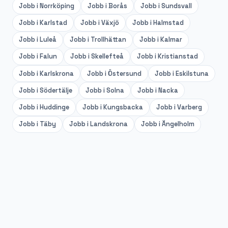
Jobb i
Norrköping
Jobb i
Borås
Jobb i
Sundsvall
Jobb i
Karlstad
Jobb i
Växjö
Jobb i
Halmstad
Jobb i
Luleå
Jobb i
Trollhättan
Jobb i
Kalmar
Jobb i
Falun
Jobb i
Skellefteå
Jobb i
Kristianstad
Jobb i
Karlskrona
Jobb i
Östersund
Jobb i
Eskilstuna
Jobb i
Södertälje
Jobb i
Solna
Jobb i
Nacka
Jobb i
Huddinge
Jobb i
Kungsbacka
Jobb i
Varberg
Jobb i
Täby
Jobb i
Landskrona
Jobb i
Ängelholm