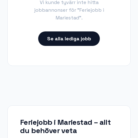
Vi kunde tyvärr inte hitta
jobbannonser för "
Feriejobb i
Mariestad
".
Se alla lediga jobb
Feriejobb i Mariestad
– allt
du behöver veta