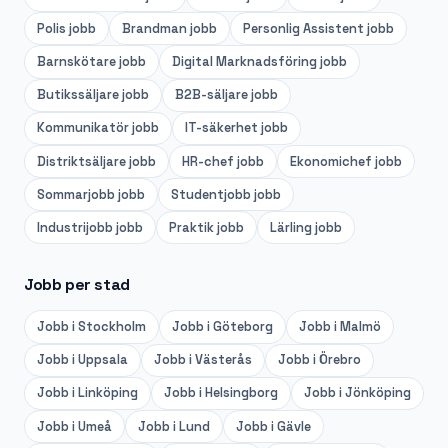
Polis
jobb
Brandman
jobb
Personlig Assistent
jobb
Barnskötare
jobb
Digital Marknadsföring
jobb
Butikssäljare
jobb
B2B-säljare
jobb
Kommunikatör
jobb
IT-säkerhet
jobb
Distriktsäljare
jobb
HR-chef
jobb
Ekonomichef
jobb
Sommarjobb
jobb
Studentjobb
jobb
Industrijobb
jobb
Praktik
jobb
Lärling
jobb
Jobb per stad
Jobb i
Stockholm
Jobb i
Göteborg
Jobb i
Malmö
Jobb i
Uppsala
Jobb i
Västerås
Jobb i
Örebro
Jobb i
Linköping
Jobb i
Helsingborg
Jobb i
Jönköping
Jobb i
Umeå
Jobb i
Lund
Jobb i
Gävle