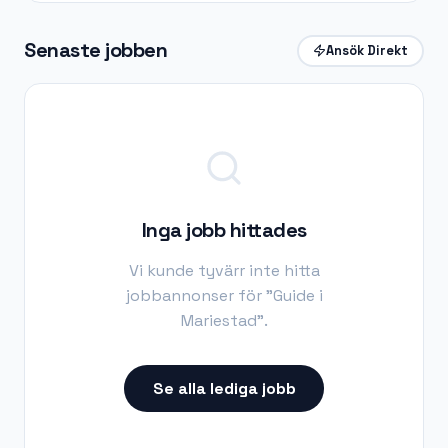
Senaste jobben
Ansök Direkt
Inga jobb hittades
Vi kunde tyvärr inte hitta
jobbannonser för "
Guide i
Mariestad
".
Se alla lediga jobb