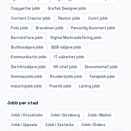
Copywriter
jobb
Grafisk Designer
jobb
Content Creator
jobb
Revisor
jobb
Jurist
jobb
Polis
jobb
Brandman
jobb
Personlig Assistent
jobb
Barnskötare
jobb
Digital Marknadsföring
jobb
Butikssäljare
jobb
B2B-säljare
jobb
Kommunikatör
jobb
IT-säkerhet
jobb
Distriktsäljare
jobb
HR-chef
jobb
Ekonomichef
jobb
Sommarjobb
jobb
Studentjobb
jobb
Feriejobb
jobb
Industrijobb
jobb
Praktik
jobb
Lärling
jobb
Jobb per stad
Jobb i
Stockholm
Jobb i
Göteborg
Jobb i
Malmö
Jobb i
Uppsala
Jobb i
Västerås
Jobb i
Örebro