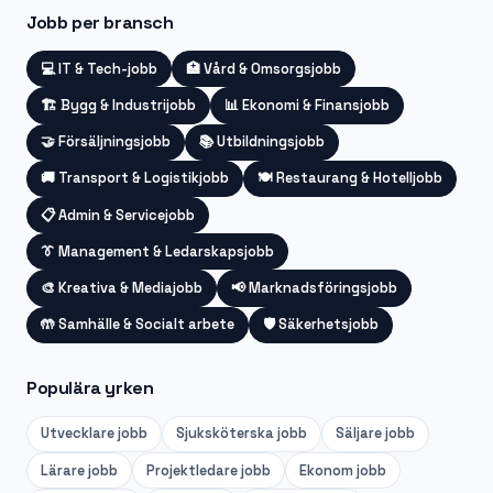
Jobb per bransch
💻
IT & Tech-jobb
🏥
Vård & Omsorgsjobb
🏗️
Bygg & Industrijobb
📊
Ekonomi & Finansjobb
🤝
Försäljningsjobb
📚
Utbildningsjobb
🚚
Transport & Logistikjobb
🍽️
Restaurang & Hotelljobb
📋
Admin & Servicejobb
👔
Management & Ledarskapsjobb
🎨
Kreativa & Mediajobb
📢
Marknadsföringsjobb
🤲
Samhälle & Socialt arbete
🛡️
Säkerhetsjobb
Populära yrken
Utvecklare
jobb
Sjuksköterska
jobb
Säljare
jobb
Lärare
jobb
Projektledare
jobb
Ekonom
jobb