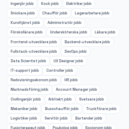
Ingenjör
jobb
Kock
jobb
Elektriker
jobb
Snickare
jobb
Chaufför
jobb
Lagerarbetare
jobb
Kundtjänst
jobb
Administratör
jobb
Förskollärare
jobb
Undersköterska
jobb
Läkare
jobb
Frontend-utvecklare
jobb
Backend-utvecklare
jobb
Fullstack-utvecklare
jobb
DevOps
jobb
Data Scientist
jobb
UX Designer
jobb
IT-support
jobb
Controller
jobb
Redovisningsekonom
jobb
HR
jobb
Marknadsföring
jobb
Account Manager
jobb
Civilingenjör
jobb
Arkitekt
jobb
Svetsare
jobb
Mekaniker
jobb
Busschaufför
jobb
Truckförare
jobb
Logistiker
jobb
Servitör
jobb
Bartender
jobb
Fysioterapeut
jobb
Psykolog
jobb
Socionom
jobb