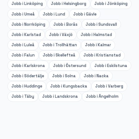
Jobb i
Linköping
Jobb i
Helsingborg
Jobb i
Jönköping
Jobb i
Umeå
Jobb i
Lund
Jobb i
Gävle
Jobb i
Norrköping
Jobb i
Borås
Jobb i
Sundsvall
Jobb i
Karlstad
Jobb i
Växjö
Jobb i
Halmstad
Jobb i
Luleå
Jobb i
Trollhättan
Jobb i
Kalmar
Jobb i
Falun
Jobb i
Skellefteå
Jobb i
Kristianstad
Jobb i
Karlskrona
Jobb i
Östersund
Jobb i
Eskilstuna
Jobb i
Södertälje
Jobb i
Solna
Jobb i
Nacka
Jobb i
Huddinge
Jobb i
Kungsbacka
Jobb i
Varberg
Jobb i
Täby
Jobb i
Landskrona
Jobb i
Ängelholm