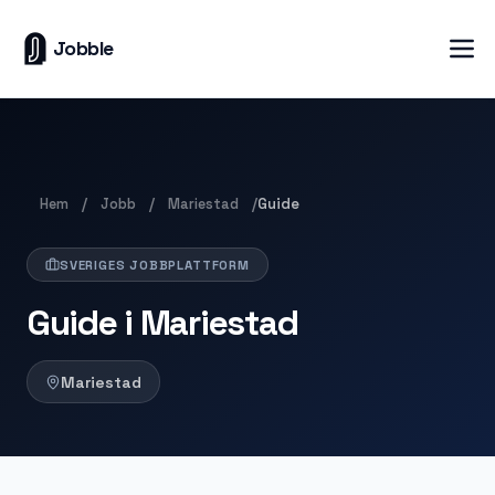
Jobble
Hem
Jobb
Mariestad
/
/
/
Guide
SVERIGES JOBBPLATTFORM
Guide i Mariestad
Mariestad