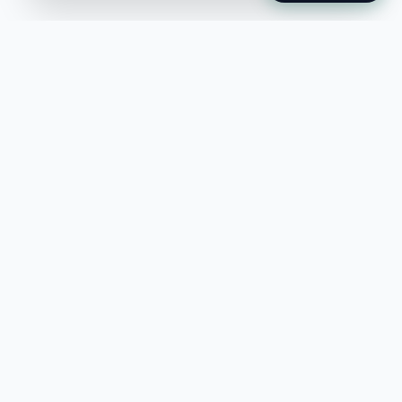
Jobble
Det modernaste sättet att hitta din
nästa stora möjlighet eller rekrytera
till ditt företag.
©
2026
Hejnord AB (Jobble.se)
FÖR JOBBSÖKANDE