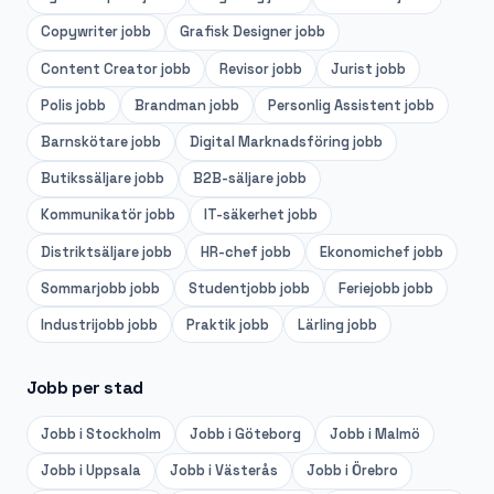
Copywriter
jobb
Grafisk Designer
jobb
Content Creator
jobb
Revisor
jobb
Jurist
jobb
Polis
jobb
Brandman
jobb
Personlig Assistent
jobb
Barnskötare
jobb
Digital Marknadsföring
jobb
Butikssäljare
jobb
B2B-säljare
jobb
Kommunikatör
jobb
IT-säkerhet
jobb
Distriktsäljare
jobb
HR-chef
jobb
Ekonomichef
jobb
Sommarjobb
jobb
Studentjobb
jobb
Feriejobb
jobb
Industrijobb
jobb
Praktik
jobb
Lärling
jobb
Jobb per stad
Jobb i
Stockholm
Jobb i
Göteborg
Jobb i
Malmö
Jobb i
Uppsala
Jobb i
Västerås
Jobb i
Örebro