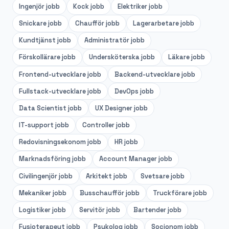
Ingenjör
jobb
Kock
jobb
Elektriker
jobb
Snickare
jobb
Chaufför
jobb
Lagerarbetare
jobb
Kundtjänst
jobb
Administratör
jobb
Förskollärare
jobb
Undersköterska
jobb
Läkare
jobb
Frontend-utvecklare
jobb
Backend-utvecklare
jobb
Fullstack-utvecklare
jobb
DevOps
jobb
Data Scientist
jobb
UX Designer
jobb
IT-support
jobb
Controller
jobb
Redovisningsekonom
jobb
HR
jobb
Marknadsföring
jobb
Account Manager
jobb
Civilingenjör
jobb
Arkitekt
jobb
Svetsare
jobb
Mekaniker
jobb
Busschaufför
jobb
Truckförare
jobb
Logistiker
jobb
Servitör
jobb
Bartender
jobb
Fysioterapeut
jobb
Psykolog
jobb
Socionom
jobb