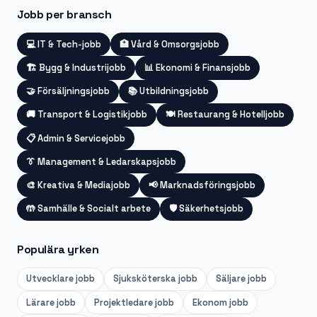
Jobb per bransch
💻
IT & Tech-jobb
🏥
Vård & Omsorgsjobb
🏗️
Bygg & Industrijobb
📊
Ekonomi & Finansjobb
🤝
Försäljningsjobb
📚
Utbildningsjobb
🚚
Transport & Logistikjobb
🍽️
Restaurang & Hotelljobb
📋
Admin & Servicejobb
👔
Management & Ledarskapsjobb
🎨
Kreativa & Mediajobb
📢
Marknadsföringsjobb
🤲
Samhälle & Socialt arbete
🛡️
Säkerhetsjobb
Populära yrken
Utvecklare
jobb
Sjuksköterska
jobb
Säljare
jobb
Lärare
jobb
Projektledare
jobb
Ekonom
jobb