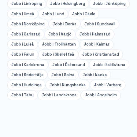
Jobb i
Linköping
Jobb i
Helsingborg
Jobb i
Jönköping
Jobb i
Umeå
Jobb i
Lund
Jobb i
Gävle
Jobb i
Norrköping
Jobb i
Borås
Jobb i
Sundsvall
Jobb i
Karlstad
Jobb i
Växjö
Jobb i
Halmstad
Jobb i
Luleå
Jobb i
Trollhättan
Jobb i
Kalmar
Jobb i
Falun
Jobb i
Skellefteå
Jobb i
Kristianstad
Jobb i
Karlskrona
Jobb i
Östersund
Jobb i
Eskilstuna
Jobb i
Södertälje
Jobb i
Solna
Jobb i
Nacka
Jobb i
Huddinge
Jobb i
Kungsbacka
Jobb i
Varberg
Jobb i
Täby
Jobb i
Landskrona
Jobb i
Ängelholm