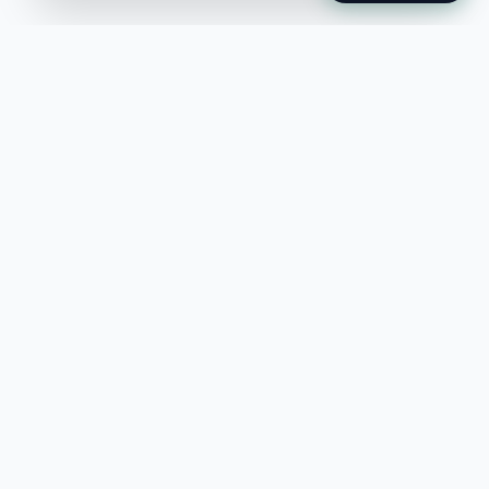
Jobble
Det modernaste sättet att hitta din
nästa stora möjlighet eller rekrytera
till ditt företag.
©
2026
Hejnord AB (Jobble.se)
FÖR JOBBSÖKANDE