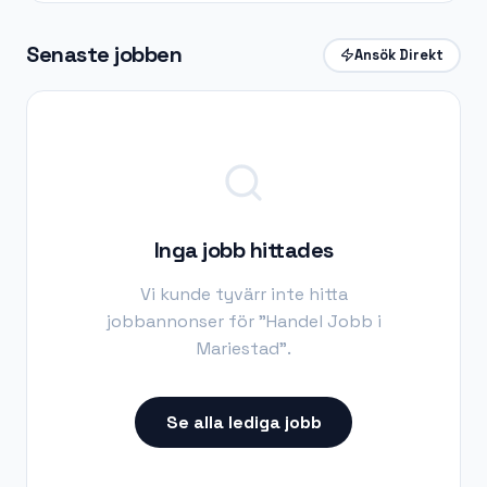
Senaste jobben
Ansök Direkt
Inga jobb hittades
Vi kunde tyvärr inte hitta
jobbannonser för "
Handel Jobb i
Mariestad
".
Se alla lediga jobb