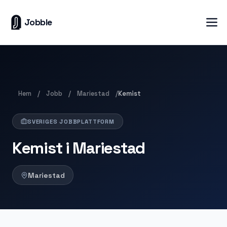
Jobble
Hem
Jobb
Mariestad
/
/
/
Kemist
SVERIGES JOBBPLATTFORM
Kemist i Mariestad
Mariestad