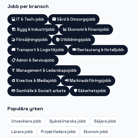
Jobb per bransch
💻
IT & Tech-jobb
🏥
Vård & Omsorgsjobb
🏗️
Bygg & Industrijobb
📊
Ekonomi & Finansjobb
🤝
Försäljningsjobb
📚
Utbildningsjobb
🚚
Transport & Logistikjobb
🍽️
Restaurang & Hotelljobb
📋
Admin & Servicejobb
👔
Management & Ledarskapsjobb
🎨
Kreativa & Mediajobb
📢
Marknadsföringsjobb
🤲
Samhälle & Socialt arbete
🛡️
Säkerhetsjobb
Populära yrken
Utvecklare
jobb
Sjuksköterska
jobb
Säljare
jobb
Lärare
jobb
Projektledare
jobb
Ekonom
jobb