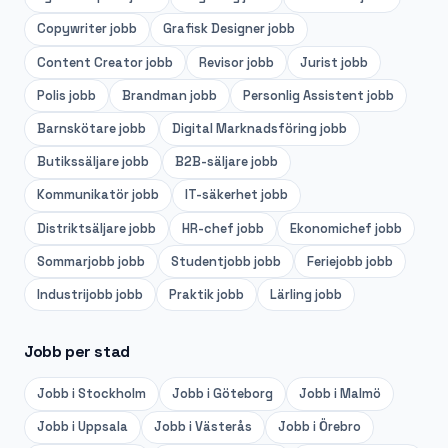
Copywriter
jobb
Grafisk Designer
jobb
Content Creator
jobb
Revisor
jobb
Jurist
jobb
Polis
jobb
Brandman
jobb
Personlig Assistent
jobb
Barnskötare
jobb
Digital Marknadsföring
jobb
Butikssäljare
jobb
B2B-säljare
jobb
Kommunikatör
jobb
IT-säkerhet
jobb
Distriktsäljare
jobb
HR-chef
jobb
Ekonomichef
jobb
Sommarjobb
jobb
Studentjobb
jobb
Feriejobb
jobb
Industrijobb
jobb
Praktik
jobb
Lärling
jobb
Jobb per stad
Jobb i
Stockholm
Jobb i
Göteborg
Jobb i
Malmö
Jobb i
Uppsala
Jobb i
Västerås
Jobb i
Örebro