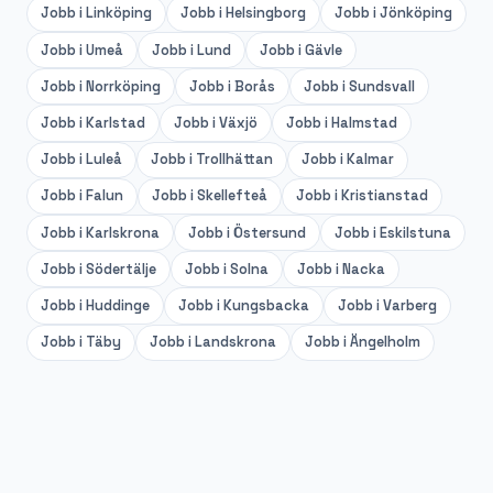
Jobb i
Linköping
Jobb i
Helsingborg
Jobb i
Jönköping
Jobb i
Umeå
Jobb i
Lund
Jobb i
Gävle
Jobb i
Norrköping
Jobb i
Borås
Jobb i
Sundsvall
Jobb i
Karlstad
Jobb i
Växjö
Jobb i
Halmstad
Jobb i
Luleå
Jobb i
Trollhättan
Jobb i
Kalmar
Jobb i
Falun
Jobb i
Skellefteå
Jobb i
Kristianstad
Jobb i
Karlskrona
Jobb i
Östersund
Jobb i
Eskilstuna
Jobb i
Södertälje
Jobb i
Solna
Jobb i
Nacka
Jobb i
Huddinge
Jobb i
Kungsbacka
Jobb i
Varberg
Jobb i
Täby
Jobb i
Landskrona
Jobb i
Ängelholm