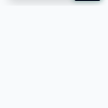
Jobble
Det modernaste sättet att hitta din
nästa stora möjlighet eller rekrytera
till ditt företag.
©
2026
Hejnord AB (Jobble.se)
FÖR JOBBSÖKANDE