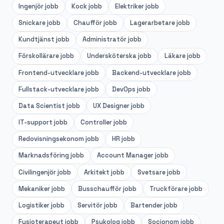
Ingenjör
jobb
Kock
jobb
Elektriker
jobb
Snickare
jobb
Chaufför
jobb
Lagerarbetare
jobb
Kundtjänst
jobb
Administratör
jobb
Förskollärare
jobb
Undersköterska
jobb
Läkare
jobb
Frontend-utvecklare
jobb
Backend-utvecklare
jobb
Fullstack-utvecklare
jobb
DevOps
jobb
Data Scientist
jobb
UX Designer
jobb
IT-support
jobb
Controller
jobb
Redovisningsekonom
jobb
HR
jobb
Marknadsföring
jobb
Account Manager
jobb
Civilingenjör
jobb
Arkitekt
jobb
Svetsare
jobb
Mekaniker
jobb
Busschaufför
jobb
Truckförare
jobb
Logistiker
jobb
Servitör
jobb
Bartender
jobb
Fysioterapeut
jobb
Psykolog
jobb
Socionom
jobb