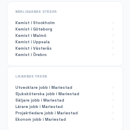
NÄRLIGGANDE STÄDER
Kemist i Stockholm
Kemist i Göteborg
Kemist i Malmö
Kemist i Uppsala
Kemist i Västerås
Kemist i Örebro
LIKNANDE YRKEN
Utvecklare
jobb i
Mariestad
Sjuksköterska
jobb i
Mariestad
Säljare
jobb i
Mariestad
Lärare
jobb i
Mariestad
Projektledare
jobb i
Mariestad
Ekonom
jobb i
Mariestad