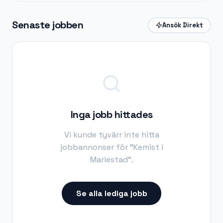
Senaste jobben
Ansök Direkt
Inga jobb hittades
Vi kunde tyvärr inte hitta
jobbannonser för "
Kemist i
Mariestad
".
Se alla lediga jobb