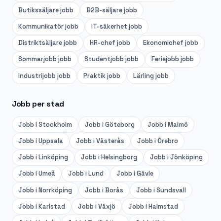
Butikssäljare
jobb
B2B-säljare
jobb
Kommunikatör
jobb
IT-säkerhet
jobb
Distriktsäljare
jobb
HR-chef
jobb
Ekonomichef
jobb
Sommarjobb
jobb
Studentjobb
jobb
Feriejobb
jobb
Industrijobb
jobb
Praktik
jobb
Lärling
jobb
Jobb per stad
Jobb i
Stockholm
Jobb i
Göteborg
Jobb i
Malmö
Jobb i
Uppsala
Jobb i
Västerås
Jobb i
Örebro
Jobb i
Linköping
Jobb i
Helsingborg
Jobb i
Jönköping
Jobb i
Umeå
Jobb i
Lund
Jobb i
Gävle
Jobb i
Norrköping
Jobb i
Borås
Jobb i
Sundsvall
Jobb i
Karlstad
Jobb i
Växjö
Jobb i
Halmstad