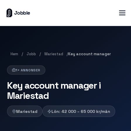
Jobble
Hem
Jobb
Mariestad
/
/
/
Key account manager
1+ ANNONSER
Key account manager i
Mariestad
Mariestad
Lön:
42 000 – 65 000
kr/mån