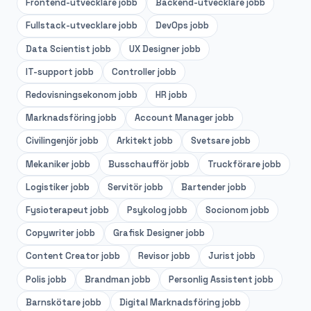
Frontend-utvecklare
jobb
Backend-utvecklare
jobb
Fullstack-utvecklare
jobb
DevOps
jobb
Data Scientist
jobb
UX Designer
jobb
IT-support
jobb
Controller
jobb
Redovisningsekonom
jobb
HR
jobb
Marknadsföring
jobb
Account Manager
jobb
Civilingenjör
jobb
Arkitekt
jobb
Svetsare
jobb
Mekaniker
jobb
Busschaufför
jobb
Truckförare
jobb
Logistiker
jobb
Servitör
jobb
Bartender
jobb
Fysioterapeut
jobb
Psykolog
jobb
Socionom
jobb
Copywriter
jobb
Grafisk Designer
jobb
Content Creator
jobb
Revisor
jobb
Jurist
jobb
Polis
jobb
Brandman
jobb
Personlig Assistent
jobb
Barnskötare
jobb
Digital Marknadsföring
jobb