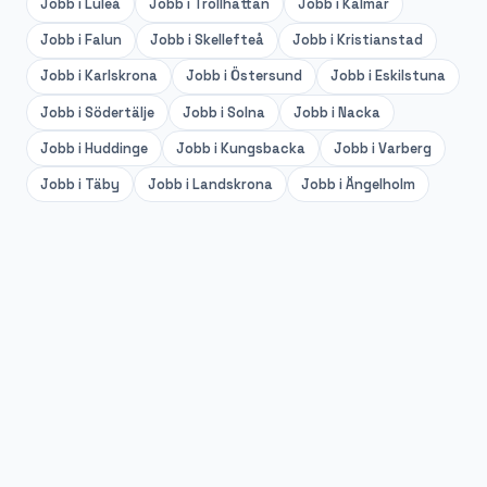
Jobb i
Luleå
Jobb i
Trollhättan
Jobb i
Kalmar
Jobb i
Falun
Jobb i
Skellefteå
Jobb i
Kristianstad
Jobb i
Karlskrona
Jobb i
Östersund
Jobb i
Eskilstuna
Jobb i
Södertälje
Jobb i
Solna
Jobb i
Nacka
Jobb i
Huddinge
Jobb i
Kungsbacka
Jobb i
Varberg
Jobb i
Täby
Jobb i
Landskrona
Jobb i
Ängelholm