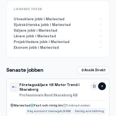
LIKNANDE YRKEN
Utvecklare
jobb i
Mariestad
Sjuksköterska
jobb i
Mariestad
Säljare
jobb i
Mariestad
Lärare
jobb i
Mariestad
Projektledare
jobb i
Mariestad
Ekonom
jobb i
Mariestad
Senaste jobben
Ansök Direkt
Företagssäljare till Motor Trend i
Skaraborg
Professionals Nord Skaraborg AB
Mariestad
Fast och rörlig lön
1 månad sedan
Key account manager/KAM
Vanlig anställning