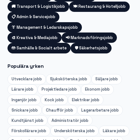
🚚
Transport & Logistikjobb
🍽️
Restaurang & Hotelljobb
📋
Admin & Servicejobb
👔
Management & Ledarskapsjobb
🎨
Kreativa & Mediajobb
📢
Marknadsföringsjobb
🤲
Samhälle & Socialt arbete
🛡️
Säkerhetsjobb
Populära yrken
Utvecklare
jobb
Sjuksköterska
jobb
Säljare
jobb
Lärare
jobb
Projektledare
jobb
Ekonom
jobb
Ingenjör
jobb
Kock
jobb
Elektriker
jobb
Snickare
jobb
Chaufför
jobb
Lagerarbetare
jobb
Kundtjänst
jobb
Administratör
jobb
Förskollärare
jobb
Undersköterska
jobb
Läkare
jobb