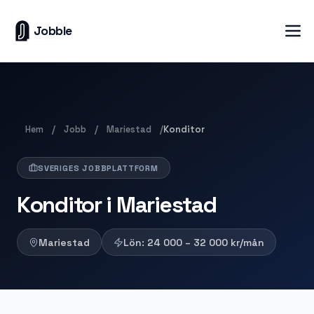
Jobble
Hem
Jobb
Mariestad
/
/
/
Konditor
SVERIGES JOBBPLATTFORM
Konditor i Mariestad
Mariestad
Lön:
24 000 – 32 000
kr/mån