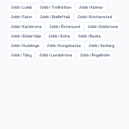
Jobb i
Luleå
Jobb i
Trollhättan
Jobb i
Kalmar
Jobb i
Falun
Jobb i
Skellefteå
Jobb i
Kristianstad
Jobb i
Karlskrona
Jobb i
Östersund
Jobb i
Eskilstuna
Jobb i
Södertälje
Jobb i
Solna
Jobb i
Nacka
Jobb i
Huddinge
Jobb i
Kungsbacka
Jobb i
Varberg
Jobb i
Täby
Jobb i
Landskrona
Jobb i
Ängelholm