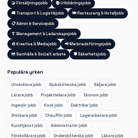
🤝
Försäljningsjobb
📚
Utbildningsjobb
🚚
Transport & Logistikjobb
🍽️
Restaurang & Hotelljobb
📋
Admin & Servicejobb
👔
Management & Ledarskapsjobb
🎨
Kreativa & Mediajobb
📢
Marknadsföringsjobb
🤲
Samhälle & Socialt arbete
🛡️
Säkerhetsjobb
Populära yrken
Utvecklare
jobb
Sjuksköterska
jobb
Säljare
jobb
Lärare
jobb
Projektledare
jobb
Ekonom
jobb
Ingenjör
jobb
Kock
jobb
Elektriker
jobb
Snickare
jobb
Chaufför
jobb
Lagerarbetare
jobb
Kundtjänst
jobb
Administratör
jobb
Förskollärare
jobb
Undersköterska
jobb
Läkare
jobb