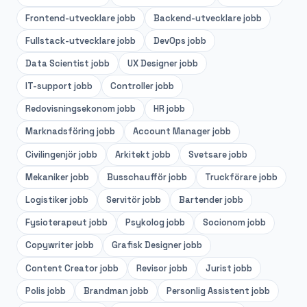
Frontend-utvecklare
jobb
Backend-utvecklare
jobb
Fullstack-utvecklare
jobb
DevOps
jobb
Data Scientist
jobb
UX Designer
jobb
IT-support
jobb
Controller
jobb
Redovisningsekonom
jobb
HR
jobb
Marknadsföring
jobb
Account Manager
jobb
Civilingenjör
jobb
Arkitekt
jobb
Svetsare
jobb
Mekaniker
jobb
Busschaufför
jobb
Truckförare
jobb
Logistiker
jobb
Servitör
jobb
Bartender
jobb
Fysioterapeut
jobb
Psykolog
jobb
Socionom
jobb
Copywriter
jobb
Grafisk Designer
jobb
Content Creator
jobb
Revisor
jobb
Jurist
jobb
Polis
jobb
Brandman
jobb
Personlig Assistent
jobb