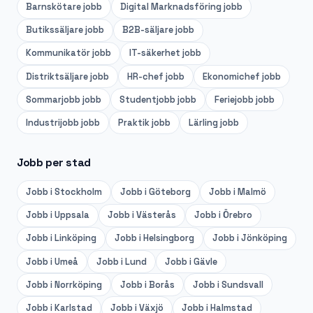
Barnskötare
jobb
Digital Marknadsföring
jobb
Butikssäljare
jobb
B2B-säljare
jobb
Kommunikatör
jobb
IT-säkerhet
jobb
Distriktsäljare
jobb
HR-chef
jobb
Ekonomichef
jobb
Sommarjobb
jobb
Studentjobb
jobb
Feriejobb
jobb
Industrijobb
jobb
Praktik
jobb
Lärling
jobb
Jobb per stad
Jobb i
Stockholm
Jobb i
Göteborg
Jobb i
Malmö
Jobb i
Uppsala
Jobb i
Västerås
Jobb i
Örebro
Jobb i
Linköping
Jobb i
Helsingborg
Jobb i
Jönköping
Jobb i
Umeå
Jobb i
Lund
Jobb i
Gävle
Jobb i
Norrköping
Jobb i
Borås
Jobb i
Sundsvall
Jobb i
Karlstad
Jobb i
Växjö
Jobb i
Halmstad