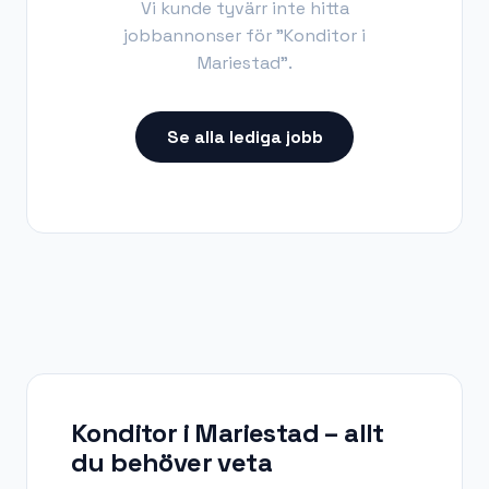
Vi kunde tyvärr inte hitta
jobbannonser för "
Konditor i
Mariestad
".
Se alla lediga jobb
Konditor i Mariestad
– allt
du behöver veta