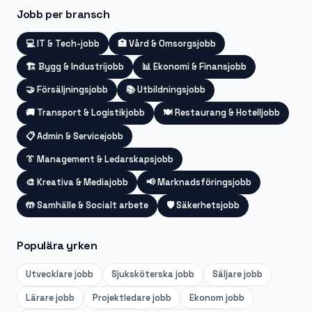
Jobb per bransch
💻
IT & Tech-jobb
🏥
Vård & Omsorgsjobb
🏗️
Bygg & Industrijobb
📊
Ekonomi & Finansjobb
🤝
Försäljningsjobb
📚
Utbildningsjobb
🚚
Transport & Logistikjobb
🍽️
Restaurang & Hotelljobb
📋
Admin & Servicejobb
👔
Management & Ledarskapsjobb
🎨
Kreativa & Mediajobb
📢
Marknadsföringsjobb
🤲
Samhälle & Socialt arbete
🛡️
Säkerhetsjobb
Populära yrken
Utvecklare
jobb
Sjuksköterska
jobb
Säljare
jobb
Lärare
jobb
Projektledare
jobb
Ekonom
jobb