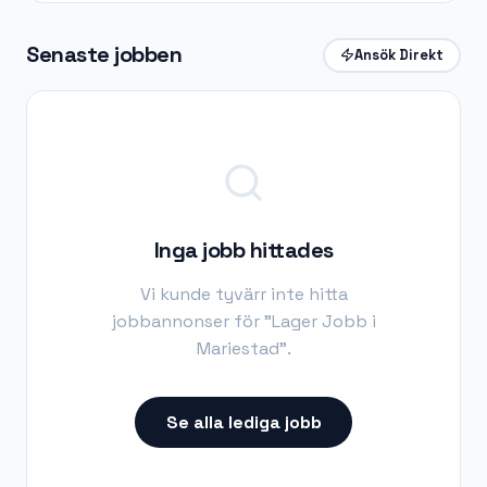
Senaste jobben
Ansök Direkt
Inga jobb hittades
Vi kunde tyvärr inte hitta
jobbannonser för "
Lager Jobb i
Mariestad
".
Se alla lediga jobb