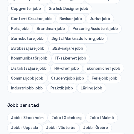
Copywriter
jobb
Grafisk Designer
jobb
Content Creator
jobb
Revisor
jobb
Jurist
jobb
Polis
jobb
Brandman
jobb
Personlig Assistent
jobb
Barnskötare
jobb
Digital Marknadsföring
jobb
Butikssäljare
jobb
B2B-säljare
jobb
Kommunikatör
jobb
IT-säkerhet
jobb
Distriktsäljare
jobb
HR-chef
jobb
Ekonomichef
jobb
Sommarjobb
jobb
Studentjobb
jobb
Feriejobb
jobb
Industrijobb
jobb
Praktik
jobb
Lärling
jobb
Jobb per stad
Jobb i
Stockholm
Jobb i
Göteborg
Jobb i
Malmö
Jobb i
Uppsala
Jobb i
Västerås
Jobb i
Örebro