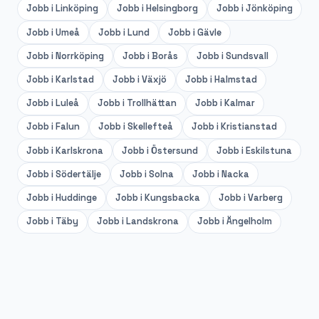
Jobb i
Linköping
Jobb i
Helsingborg
Jobb i
Jönköping
Jobb i
Umeå
Jobb i
Lund
Jobb i
Gävle
Jobb i
Norrköping
Jobb i
Borås
Jobb i
Sundsvall
Jobb i
Karlstad
Jobb i
Växjö
Jobb i
Halmstad
Jobb i
Luleå
Jobb i
Trollhättan
Jobb i
Kalmar
Jobb i
Falun
Jobb i
Skellefteå
Jobb i
Kristianstad
Jobb i
Karlskrona
Jobb i
Östersund
Jobb i
Eskilstuna
Jobb i
Södertälje
Jobb i
Solna
Jobb i
Nacka
Jobb i
Huddinge
Jobb i
Kungsbacka
Jobb i
Varberg
Jobb i
Täby
Jobb i
Landskrona
Jobb i
Ängelholm