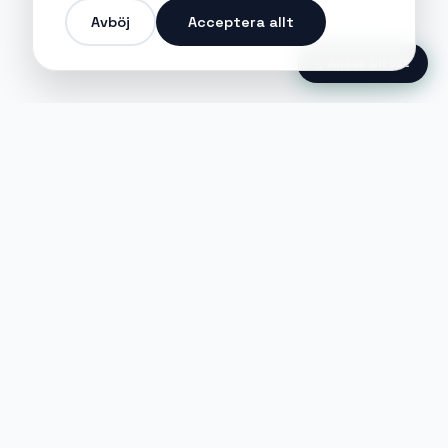
Avböj
Acceptera allt
Ansök Direkt
Jobble
Det modernaste sättet att hitta din
nästa stora möjlighet eller rekrytera
till ditt företag.
©
2026
Hejnord AB (Jobble.se)