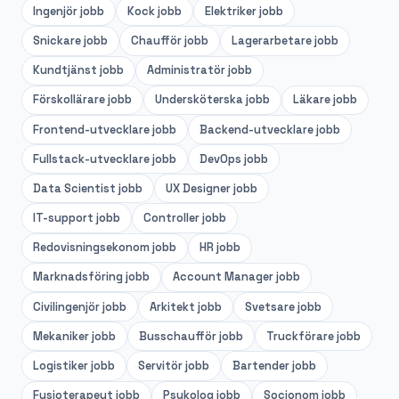
Ingenjör
jobb
Kock
jobb
Elektriker
jobb
Snickare
jobb
Chaufför
jobb
Lagerarbetare
jobb
Kundtjänst
jobb
Administratör
jobb
Förskollärare
jobb
Undersköterska
jobb
Läkare
jobb
Frontend-utvecklare
jobb
Backend-utvecklare
jobb
Fullstack-utvecklare
jobb
DevOps
jobb
Data Scientist
jobb
UX Designer
jobb
IT-support
jobb
Controller
jobb
Redovisningsekonom
jobb
HR
jobb
Marknadsföring
jobb
Account Manager
jobb
Civilingenjör
jobb
Arkitekt
jobb
Svetsare
jobb
Mekaniker
jobb
Busschaufför
jobb
Truckförare
jobb
Logistiker
jobb
Servitör
jobb
Bartender
jobb
Fysioterapeut
jobb
Psykolog
jobb
Socionom
jobb