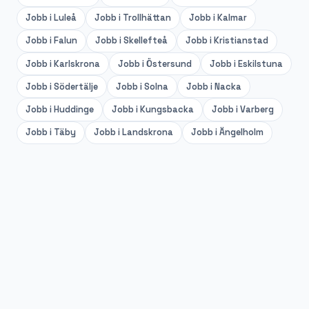
Jobb i
Luleå
Jobb i
Trollhättan
Jobb i
Kalmar
Jobb i
Falun
Jobb i
Skellefteå
Jobb i
Kristianstad
Jobb i
Karlskrona
Jobb i
Östersund
Jobb i
Eskilstuna
Jobb i
Södertälje
Jobb i
Solna
Jobb i
Nacka
Jobb i
Huddinge
Jobb i
Kungsbacka
Jobb i
Varberg
Jobb i
Täby
Jobb i
Landskrona
Jobb i
Ängelholm