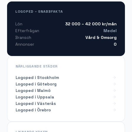
LOGOPED – SNABBFAKTA
32 000 – 42 000
kr/mån
Lön
Medel
Efterfrågan
Vård & Omsorg
Bransch
0
Annonser
NÄRLIGGANDE STÄDER
Logoped i Stockholm
Logoped i Göteborg
Logoped i Malmö
Logoped i Uppsala
Logoped i Västerås
Logoped i Örebro
LIKNANDE YRKEN