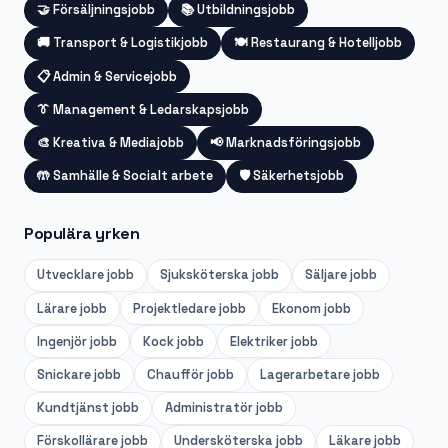
🤝
Försäljningsjobb
📚
Utbildningsjobb
🚚
Transport & Logistikjobb
🍽️
Restaurang & Hotelljobb
📋
Admin & Servicejobb
👔
Management & Ledarskapsjobb
🎨
Kreativa & Mediajobb
📢
Marknadsföringsjobb
🤲
Samhälle & Socialt arbete
🛡️
Säkerhetsjobb
Populära yrken
Utvecklare
jobb
Sjuksköterska
jobb
Säljare
jobb
Lärare
jobb
Projektledare
jobb
Ekonom
jobb
Ingenjör
jobb
Kock
jobb
Elektriker
jobb
Snickare
jobb
Chaufför
jobb
Lagerarbetare
jobb
Kundtjänst
jobb
Administratör
jobb
Förskollärare
jobb
Undersköterska
jobb
Läkare
jobb