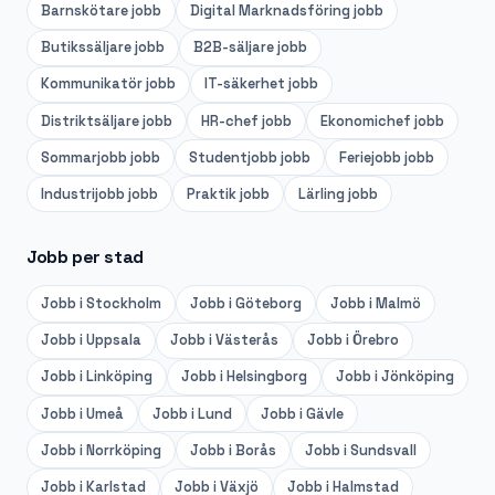
Barnskötare
jobb
Digital Marknadsföring
jobb
Butikssäljare
jobb
B2B-säljare
jobb
Kommunikatör
jobb
IT-säkerhet
jobb
Distriktsäljare
jobb
HR-chef
jobb
Ekonomichef
jobb
Sommarjobb
jobb
Studentjobb
jobb
Feriejobb
jobb
Industrijobb
jobb
Praktik
jobb
Lärling
jobb
Jobb per stad
Jobb i
Stockholm
Jobb i
Göteborg
Jobb i
Malmö
Jobb i
Uppsala
Jobb i
Västerås
Jobb i
Örebro
Jobb i
Linköping
Jobb i
Helsingborg
Jobb i
Jönköping
Jobb i
Umeå
Jobb i
Lund
Jobb i
Gävle
Jobb i
Norrköping
Jobb i
Borås
Jobb i
Sundsvall
Jobb i
Karlstad
Jobb i
Växjö
Jobb i
Halmstad