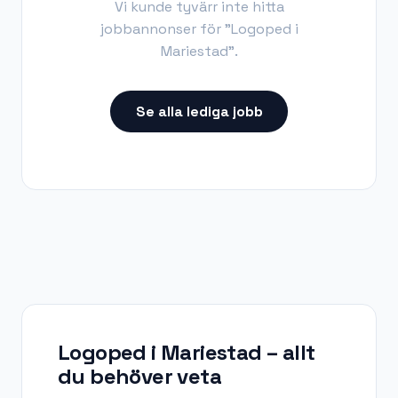
Vi kunde tyvärr inte hitta
jobbannonser för "
Logoped i
Mariestad
".
Se alla lediga jobb
Logoped i Mariestad
– allt
du behöver veta