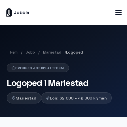
Jobble
Hem
Jobb
Mariestad
/
/
/
Logoped
SVERIGES JOBBPLATTFORM
Logoped i Mariestad
Mariestad
Lön:
32 000 – 42 000
kr/mån