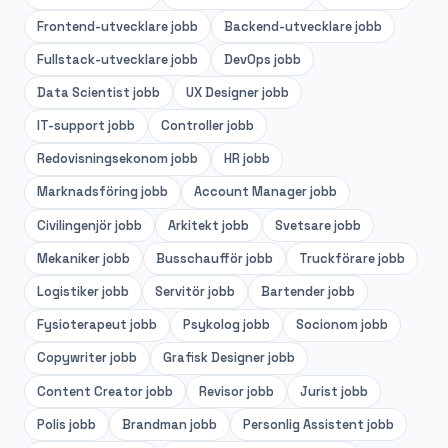
Frontend-utvecklare
jobb
Backend-utvecklare
jobb
Fullstack-utvecklare
jobb
DevOps
jobb
Data Scientist
jobb
UX Designer
jobb
IT-support
jobb
Controller
jobb
Redovisningsekonom
jobb
HR
jobb
Marknadsföring
jobb
Account Manager
jobb
Civilingenjör
jobb
Arkitekt
jobb
Svetsare
jobb
Mekaniker
jobb
Busschaufför
jobb
Truckförare
jobb
Logistiker
jobb
Servitör
jobb
Bartender
jobb
Fysioterapeut
jobb
Psykolog
jobb
Socionom
jobb
Copywriter
jobb
Grafisk Designer
jobb
Content Creator
jobb
Revisor
jobb
Jurist
jobb
Polis
jobb
Brandman
jobb
Personlig Assistent
jobb