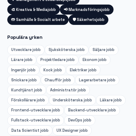
🎨
Kreativa & Mediajobb
📢
Marknadsföringsjobb
🤲
Samhälle & Socialt arbete
🛡️
Säkerhetsjobb
Populära yrken
Utvecklare
jobb
Sjuksköterska
jobb
Säljare
jobb
Lärare
jobb
Projektledare
jobb
Ekonom
jobb
Ingenjör
jobb
Kock
jobb
Elektriker
jobb
Snickare
jobb
Chaufför
jobb
Lagerarbetare
jobb
Kundtjänst
jobb
Administratör
jobb
Förskollärare
jobb
Undersköterska
jobb
Läkare
jobb
Frontend-utvecklare
jobb
Backend-utvecklare
jobb
Fullstack-utvecklare
jobb
DevOps
jobb
Data Scientist
jobb
UX Designer
jobb