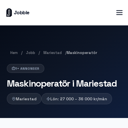
Jobble
Hem
Jobb
Mariestad
/
/
/
Maskinoperatör
1+ ANNONSER
Maskinoperatör i Mariestad
Mariestad
Lön:
27 000 – 36 000
kr/mån