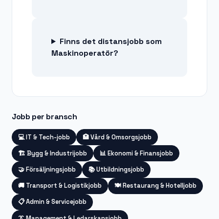
Finns det distansjobb som
Maskinoperatör?
Jobb per bransch
💻
IT & Tech-jobb
🏥
Vård & Omsorgsjobb
🏗️
Bygg & Industrijobb
📊
Ekonomi & Finansjobb
🤝
Försäljningsjobb
📚
Utbildningsjobb
🚚
Transport & Logistikjobb
🍽️
Restaurang & Hotelljobb
📋
Admin & Servicejobb
👔
Management & Ledarskapsjobb