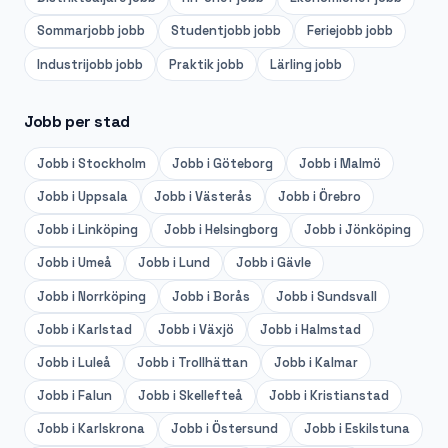
Sommarjobb
jobb
Studentjobb
jobb
Feriejobb
jobb
Industrijobb
jobb
Praktik
jobb
Lärling
jobb
Jobb per stad
Jobb i
Stockholm
Jobb i
Göteborg
Jobb i
Malmö
Jobb i
Uppsala
Jobb i
Västerås
Jobb i
Örebro
Jobb i
Linköping
Jobb i
Helsingborg
Jobb i
Jönköping
Jobb i
Umeå
Jobb i
Lund
Jobb i
Gävle
Jobb i
Norrköping
Jobb i
Borås
Jobb i
Sundsvall
Jobb i
Karlstad
Jobb i
Växjö
Jobb i
Halmstad
Jobb i
Luleå
Jobb i
Trollhättan
Jobb i
Kalmar
Jobb i
Falun
Jobb i
Skellefteå
Jobb i
Kristianstad
Jobb i
Karlskrona
Jobb i
Östersund
Jobb i
Eskilstuna