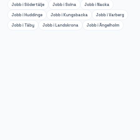
Jobb i
Södertälje
Jobb i
Solna
Jobb i
Nacka
Jobb i
Huddinge
Jobb i
Kungsbacka
Jobb i
Varberg
Jobb i
Täby
Jobb i
Landskrona
Jobb i
Ängelholm