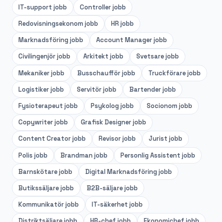
IT-support
jobb
Controller
jobb
Redovisningsekonom
jobb
HR
jobb
Marknadsföring
jobb
Account Manager
jobb
Civilingenjör
jobb
Arkitekt
jobb
Svetsare
jobb
Mekaniker
jobb
Busschaufför
jobb
Truckförare
jobb
Logistiker
jobb
Servitör
jobb
Bartender
jobb
Fysioterapeut
jobb
Psykolog
jobb
Socionom
jobb
Copywriter
jobb
Grafisk Designer
jobb
Content Creator
jobb
Revisor
jobb
Jurist
jobb
Polis
jobb
Brandman
jobb
Personlig Assistent
jobb
Barnskötare
jobb
Digital Marknadsföring
jobb
Butikssäljare
jobb
B2B-säljare
jobb
Kommunikatör
jobb
IT-säkerhet
jobb
Distriktsäljare
jobb
HR-chef
jobb
Ekonomichef
jobb