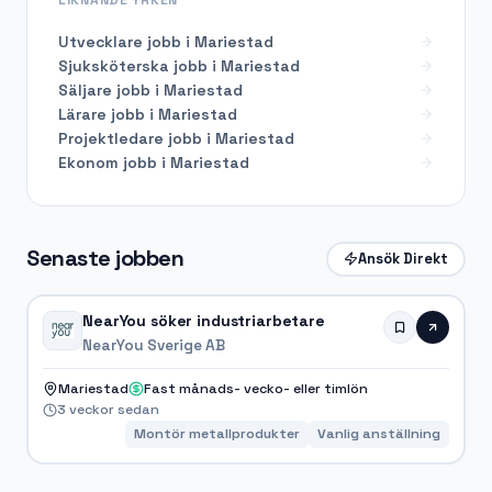
Utvecklare
jobb i
Mariestad
Sjuksköterska
jobb i
Mariestad
Säljare
jobb i
Mariestad
Lärare
jobb i
Mariestad
Projektledare
jobb i
Mariestad
Ekonom
jobb i
Mariestad
Senaste jobben
Ansök Direkt
NearYou söker industriarbetare
NearYou Sverige AB
Mariestad
Fast månads- vecko- eller timlön
3 veckor sedan
Montör metallprodukter
Vanlig anställning