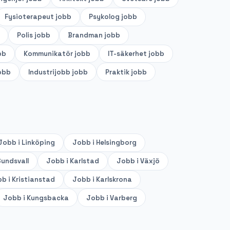
Fysioterapeut
jobb
Psykolog
jobb
Polis
jobb
Brandman
jobb
bb
Kommunikatör
jobb
IT-säkerhet
jobb
obb
Industrijobb
jobb
Praktik
jobb
Jobb i
Linköping
Jobb i
Helsingborg
undsvall
Jobb i
Karlstad
Jobb i
Växjö
b i
Kristianstad
Jobb i
Karlskrona
Jobb i
Kungsbacka
Jobb i
Varberg