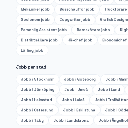
Mekaniker
jobb
Busschaufför
jobb
Truckförare
Socionom
jobb
Copywriter
jobb
Grafisk Design
Personlig Assistent
jobb
Barnskötare
jobb
Digi
Distriktsäljare
jobb
HR-chef
jobb
Ekonomichef
Lärling
jobb
Jobb per stad
Jobb i
Stockholm
Jobb i
Göteborg
Jobb i
Mal
Jobb i
Jönköping
Jobb i
Umeå
Jobb i
Lund
Jobb i
Halmstad
Jobb i
Luleå
Jobb i
Trollhätta
Jobb i
Östersund
Jobb i
Eskilstuna
Jobb i
Söde
Jobb i
Täby
Jobb i
Landskrona
Jobb i
Ängelho