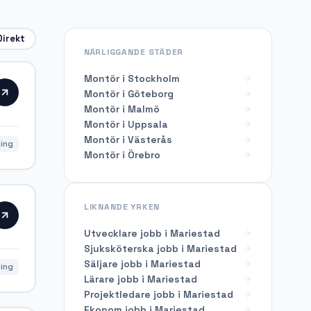
Direkt
NÄRLIGGANDE STÄDER
Montör i Stockholm
Montör i Göteborg
Montör i Malmö
Montör i Uppsala
Montör i Västerås
ning
Montör i Örebro
LIKNANDE YRKEN
Utvecklare
jobb i
Mariestad
Sjuksköterska
jobb i
Mariestad
Säljare
jobb i
Mariestad
ning
Lärare
jobb i
Mariestad
Projektledare
jobb i
Mariestad
Ekonom
jobb i
Mariestad