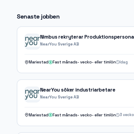
Senaste jobben
Nimbus rekryterar Produktionspersona
NearYou Sverige AB
Idag
Mariestad
Fast månads- vecko- eller timlön
NearYou söker industriarbetare
NearYou Sverige AB
3 vecko
Mariestad
Fast månads- vecko- eller timlön