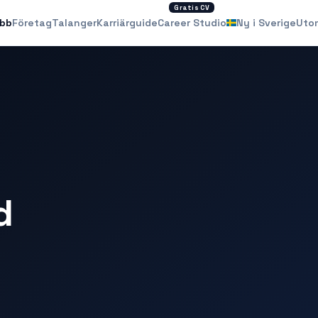
Gratis CV
obb
Företag
Talanger
Karriärguide
Career Studio
Ny i Sverige
Uto
d