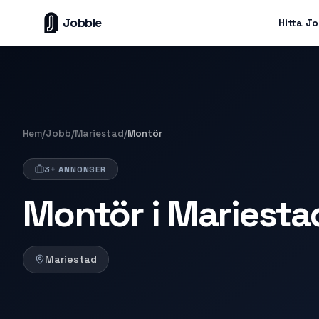
Jobble
Hitta J
Hem
/
Jobb
/
Mariestad
/
Montör
3+ ANNONSER
Montör i Mariesta
Mariestad