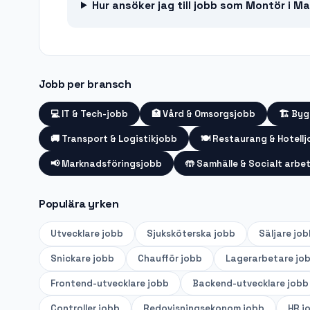
Hur ansöker jag till jobb som Montör i M
Jobb per bransch
💻
IT & Tech-jobb
🏥
Vård & Omsorgsjobb
🏗️
Byg
🚚
Transport & Logistikjobb
🍽️
Restaurang & Hotell
📢
Marknadsföringsjobb
🤲
Samhälle & Socialt arbe
Populära yrken
Utvecklare
jobb
Sjuksköterska
jobb
Säljare
job
Snickare
jobb
Chaufför
jobb
Lagerarbetare
jo
Frontend-utvecklare
jobb
Backend-utvecklare
jobb
Controller
jobb
Redovisningsekonom
jobb
HR
j