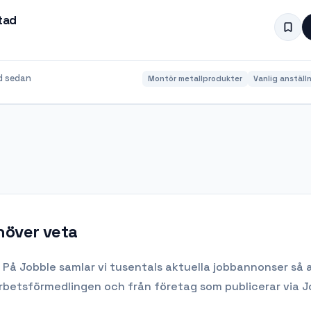
stad
d sedan
Montör metallprodukter
Vanlig anställ
höver veta
 På Jobble samlar vi tusentals aktuella jobbannonser så a
Arbetsförmedlingen och från företag som publicerar via J