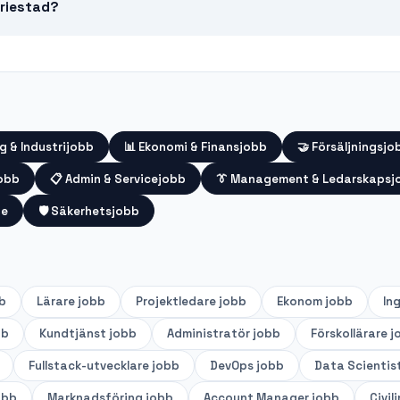
ariestad?
g & Industrijobb
📊
Ekonomi & Finansjobb
🤝
Försäljningsjo
jobb
📋
Admin & Servicejobb
👔
Management & Ledarskapsj
te
🛡️
Säkerhetsjobb
b
Lärare
jobb
Projektledare
jobb
Ekonom
jobb
In
bb
Kundtjänst
jobb
Administratör
jobb
Förskollärare
j
Fullstack-utvecklare
jobb
DevOps
jobb
Data Scientis
obb
Marknadsföring
jobb
Account Manager
jobb
Civil