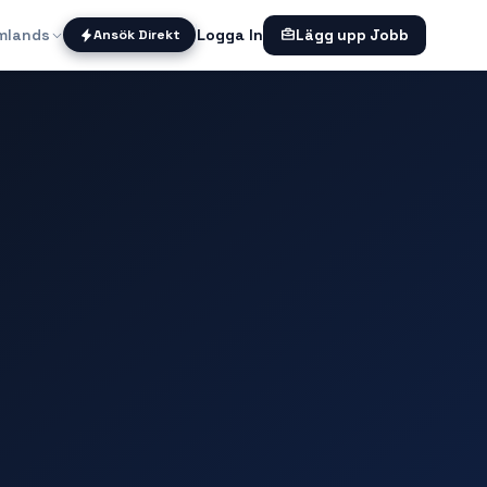
mlands
Logga In
Ansök Direkt
Lägg upp Jobb