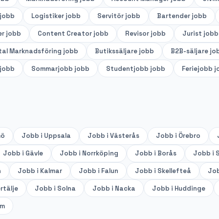
jobb
Logistiker
jobb
Servitör
jobb
Bartender
jobb
er
jobb
Content Creator
jobb
Revisor
jobb
Jurist
jobb
tal Marknadsföring
jobb
Butikssäljare
jobb
B2B-säljare
jo
jobb
Sommarjobb
jobb
Studentjobb
jobb
Feriejobb
j
mö
Jobb i
Uppsala
Jobb i
Västerås
Jobb i
Örebro
Jobb i
Gävle
Jobb i
Norrköping
Jobb i
Borås
Jobb i
S
n
Jobb i
Kalmar
Jobb i
Falun
Jobb i
Skellefteå
Job
rtälje
Jobb i
Solna
Jobb i
Nacka
Jobb i
Huddinge
lm