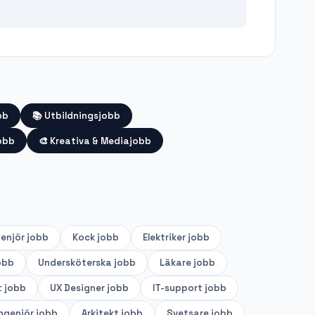
bb
📚
Utbildningsjobb
obb
🎨
Kreativa & Mediajobb
genjör
jobb
Kock
jobb
Elektriker
jobb
obb
Undersköterska
jobb
Läkare
jobb
t
jobb
UX Designer
jobb
IT-support
jobb
ingenjör
jobb
Arkitekt
jobb
Svetsare
jobb