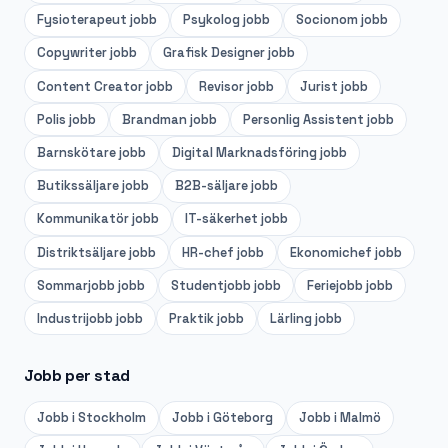
Fysioterapeut
jobb
Psykolog
jobb
Socionom
jobb
Copywriter
jobb
Grafisk Designer
jobb
Content Creator
jobb
Revisor
jobb
Jurist
jobb
Polis
jobb
Brandman
jobb
Personlig Assistent
jobb
Barnskötare
jobb
Digital Marknadsföring
jobb
Butikssäljare
jobb
B2B-säljare
jobb
Kommunikatör
jobb
IT-säkerhet
jobb
Distriktsäljare
jobb
HR-chef
jobb
Ekonomichef
jobb
Sommarjobb
jobb
Studentjobb
jobb
Feriejobb
jobb
Industrijobb
jobb
Praktik
jobb
Lärling
jobb
Jobb per stad
Jobb i
Stockholm
Jobb i
Göteborg
Jobb i
Malmö