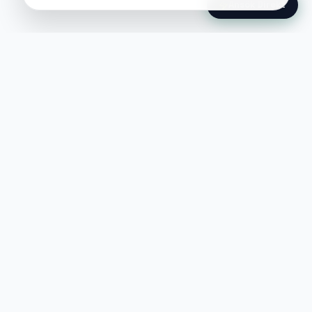
Ansök Direkt
Jobble
Det modernaste sättet att hitta din
nästa stora möjlighet eller rekrytera
till ditt företag.
©
2026
Hejnord AB (Jobble.se)
FÖR JOBBSÖKANDE