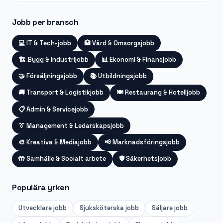
Jobb per bransch
💻
IT & Tech-jobb
🏥
Vård & Omsorgsjobb
🏗️
Bygg & Industrijobb
📊
Ekonomi & Finansjobb
🤝
Försäljningsjobb
📚
Utbildningsjobb
🚚
Transport & Logistikjobb
🍽️
Restaurang & Hotelljobb
📋
Admin & Servicejobb
👔
Management & Ledarskapsjobb
🎨
Kreativa & Mediajobb
📢
Marknadsföringsjobb
🤲
Samhälle & Socialt arbete
🛡️
Säkerhetsjobb
Populära yrken
Utvecklare
jobb
Sjuksköterska
jobb
Säljare
jobb