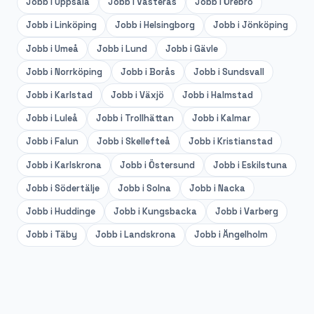
Jobb i
Uppsala
Jobb i
Västerås
Jobb i
Örebro
Jobb i
Linköping
Jobb i
Helsingborg
Jobb i
Jönköping
Jobb i
Umeå
Jobb i
Lund
Jobb i
Gävle
Jobb i
Norrköping
Jobb i
Borås
Jobb i
Sundsvall
Jobb i
Karlstad
Jobb i
Växjö
Jobb i
Halmstad
Jobb i
Luleå
Jobb i
Trollhättan
Jobb i
Kalmar
Jobb i
Falun
Jobb i
Skellefteå
Jobb i
Kristianstad
Jobb i
Karlskrona
Jobb i
Östersund
Jobb i
Eskilstuna
Jobb i
Södertälje
Jobb i
Solna
Jobb i
Nacka
Jobb i
Huddinge
Jobb i
Kungsbacka
Jobb i
Varberg
Jobb i
Täby
Jobb i
Landskrona
Jobb i
Ängelholm