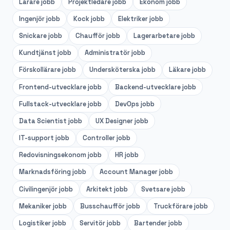
Lärare
jobb
Projektledare
jobb
Ekonom
jobb
Ingenjör
jobb
Kock
jobb
Elektriker
jobb
Snickare
jobb
Chaufför
jobb
Lagerarbetare
jobb
Kundtjänst
jobb
Administratör
jobb
Förskollärare
jobb
Undersköterska
jobb
Läkare
jobb
Frontend-utvecklare
jobb
Backend-utvecklare
jobb
Fullstack-utvecklare
jobb
DevOps
jobb
Data Scientist
jobb
UX Designer
jobb
IT-support
jobb
Controller
jobb
Redovisningsekonom
jobb
HR
jobb
Marknadsföring
jobb
Account Manager
jobb
Civilingenjör
jobb
Arkitekt
jobb
Svetsare
jobb
Mekaniker
jobb
Busschaufför
jobb
Truckförare
jobb
Logistiker
jobb
Servitör
jobb
Bartender
jobb