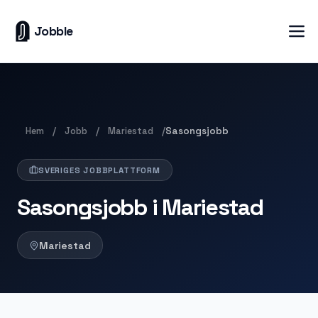
Jobble
Hem
Jobb
Mariestad
/
/
/
Sasongsjobb
SVERIGES JOBBPLATTFORM
Sasongsjobb i Mariestad
Mariestad