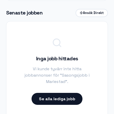
Senaste jobben
Ansök Direkt
Inga jobb hittades
Vi kunde tyvärr inte hitta
jobbannonser för "
Sasongsjobb i
Mariestad
".
Se alla lediga jobb