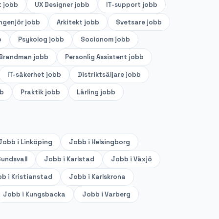
t
jobb
UX Designer
jobb
IT-support
jobb
ingenjör
jobb
Arkitekt
jobb
Svetsare
jobb
b
Psykolog
jobb
Socionom
jobb
Brandman
jobb
Personlig Assistent
jobb
IT-säkerhet
jobb
Distriktsäljare
jobb
b
Praktik
jobb
Lärling
jobb
Jobb i
Linköping
Jobb i
Helsingborg
undsvall
Jobb i
Karlstad
Jobb i
Växjö
b i
Kristianstad
Jobb i
Karlskrona
Jobb i
Kungsbacka
Jobb i
Varberg