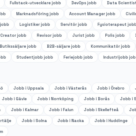
Fullstack-utvecklare
jobb
DevOps
jobb
Data Scientis
obb
Marknadsföring
jobb
Account Manager
jobb
Civil
jobb
Logistiker
jobb
Servitör
jobb
Fysioterapeut
job
 Creator
jobb
Revisor
jobb
Jurist
jobb
Polis
jobb
Butikssäljare
jobb
B2B-säljare
jobb
Kommunikatör
jobb
obb
Studentjobb
jobb
Feriejobb
jobb
Industrijobb
job
mö
Jobb i
Uppsala
Jobb i
Västerås
Jobb i
Örebro
Jobb i
Gävle
Jobb i
Norrköping
Jobb i
Borås
Jobb i
S
n
Jobb i
Kalmar
Jobb i
Falun
Jobb i
Skellefteå
Job
rtälje
Jobb i
Solna
Jobb i
Nacka
Jobb i
Huddinge
lm