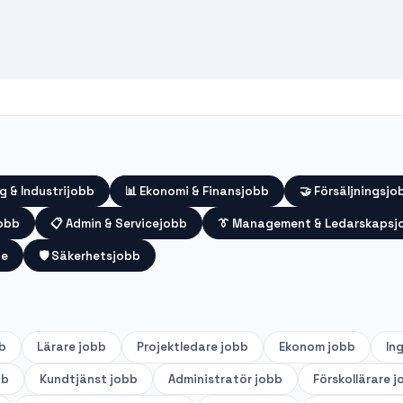
g & Industrijobb
📊
Ekonomi & Finansjobb
🤝
Försäljningsjo
jobb
📋
Admin & Servicejobb
👔
Management & Ledarskapsj
te
🛡️
Säkerhetsjobb
b
Lärare
jobb
Projektledare
jobb
Ekonom
jobb
In
bb
Kundtjänst
jobb
Administratör
jobb
Förskollärare
j