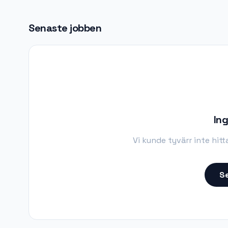
Senaste jobben
Ing
Vi kunde tyvärr inte hit
Se