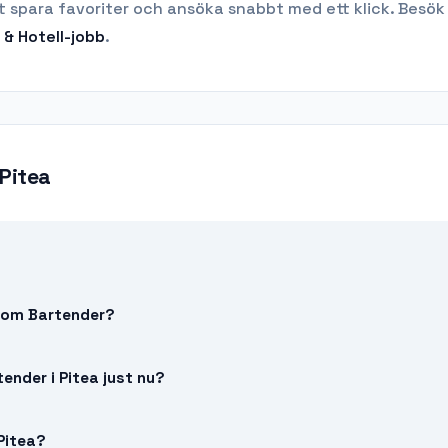
t spara favoriter och ansöka snabbt med ett klick. Besök
& Hotell
-jobb
.
Pitea
a som Bartender?
ender i Pitea just nu?
 Pitea?