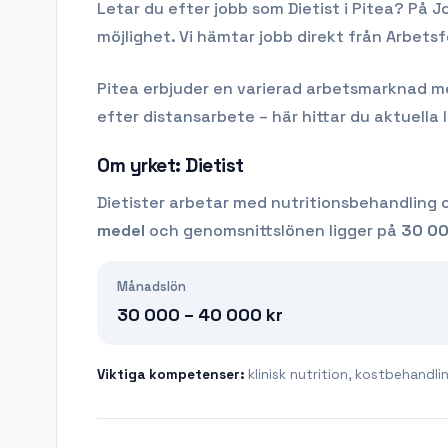
Letar du efter
jobb som Dietist
i
Pitea
? På J
möjlighet. Vi hämtar jobb direkt från Arbets
Pitea
erbjuder en varierad arbetsmarknad med 
efter distansarbete – här hittar du aktuella 
Om yrket:
Dietist
Dietister arbetar med nutritionsbehandling 
medel
och genomsnittslönen ligger på
30 00
Månadslön
30 000 – 40 000
kr
Viktiga kompetenser:
klinisk nutrition, kostbehandl