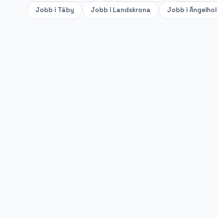
Jobb i
Täby
Jobb i
Landskrona
Jobb i
Ängelho