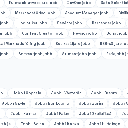
Fullstack-utvecklare
jobb
DevOps
jobb
Data Scientis
obb
Marknadsföring
jobb
Account Manager
jobb
Civil
jobb
Logistiker
jobb
Servitör
jobb
Bartender
jobb
er
jobb
Content Creator
jobb
Revisor
jobb
Jurist
jobb
tal Marknadsföring
jobb
Butikssäljare
jobb
B2B-säljare
jo
jobb
Sommarjobb
jobb
Studentjobb
jobb
Feriejobb
j
mö
Jobb i
Uppsala
Jobb i
Västerås
Jobb i
Örebro
Jobb i
Gävle
Jobb i
Norrköping
Jobb i
Borås
Jobb i
S
n
Jobb i
Kalmar
Jobb i
Falun
Jobb i
Skellefteå
Job
rtälje
Jobb i
Solna
Jobb i
Nacka
Jobb i
Huddinge