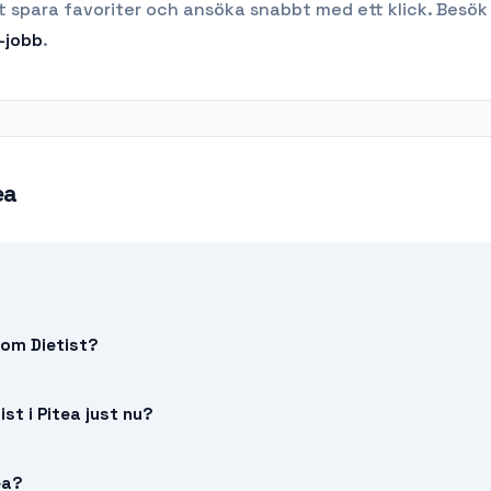
t spara favoriter och ansöka snabbt med ett klick. Besök
-jobb
.
ea
 som Dietist?
st i Pitea just nu?
ea?