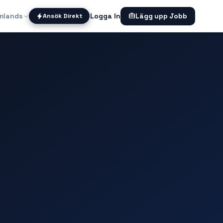
mlands
Logga In
Ansök Direkt
Lägg upp Jobb