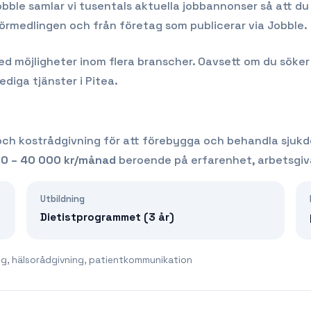
obble samlar vi tusentals aktuella jobbannonser så att du 
förmedlingen och från företag som publicerar via Jobble.
möjligheter inom flera branscher. Oavsett om du söker ditt
lediga tjänster i
Pitea
.
och kostrådgivning för att förebygga och behandla sjuk
0 – 40 000
kr/månad
beroende på erfarenhet, arbetsgiv
Utbildning
Dietistprogrammet (3 år)
ing, hälsorådgivning, patientkommunikation