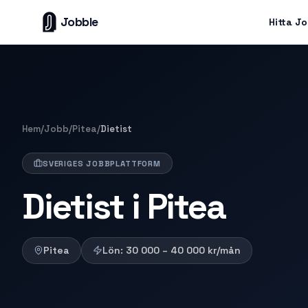
Jobble
Hitta J
Hem
/
Jobb
/
Pitea
/
Dietist
SVERIGES JOBBPLATTFORM
Dietist i Pitea
Pitea
Lön:
30 000 – 40 000
kr/mån