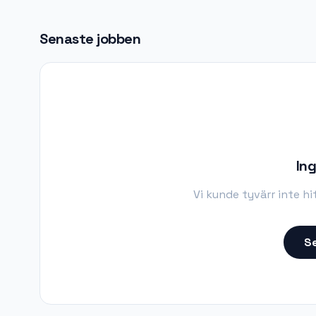
Senaste jobben
Ing
Vi kunde tyvärr inte h
Se