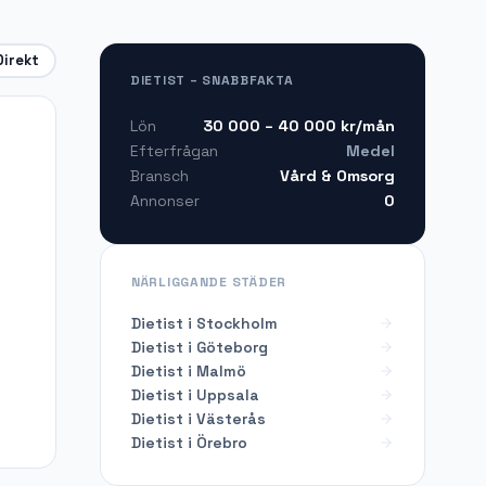
Direkt
DIETIST – SNABBFAKTA
30 000 – 40 000
kr/mån
Lön
Medel
Efterfrågan
Vård & Omsorg
Bransch
0
Annonser
NÄRLIGGANDE STÄDER
Dietist i Stockholm
Dietist i Göteborg
Dietist i Malmö
Dietist i Uppsala
Dietist i Västerås
Dietist i Örebro