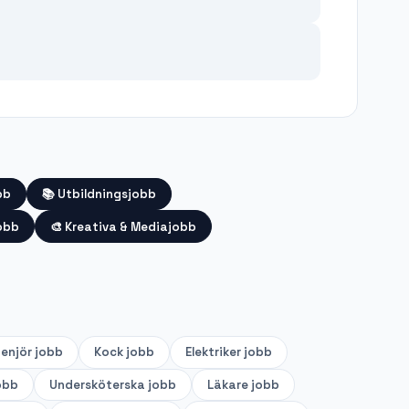
bb
📚
Utbildningsjobb
obb
🎨
Kreativa & Mediajobb
genjör
jobb
Kock
jobb
Elektriker
jobb
obb
Undersköterska
jobb
Läkare
jobb