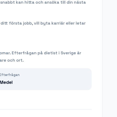
snabbt kan hitta och ansöka till din nästa
 första jobb, vill byta karriär eller letar
domar.
Efterfrågan på
dietist
i Sverige är
are och ort.
Efterfrågan
Medel