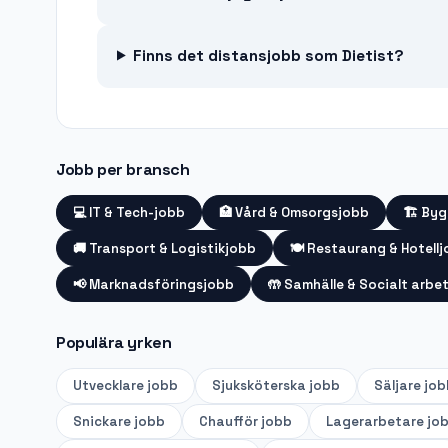
Finns det distansjobb som Dietist?
Jobb per bransch
💻
IT & Tech-jobb
🏥
Vård & Omsorgsjobb
🏗️
Byg
🚚
Transport & Logistikjobb
🍽️
Restaurang & Hotell
📢
Marknadsföringsjobb
🤲
Samhälle & Socialt arbe
Populära yrken
Utvecklare
jobb
Sjuksköterska
jobb
Säljare
job
Snickare
jobb
Chaufför
jobb
Lagerarbetare
jo