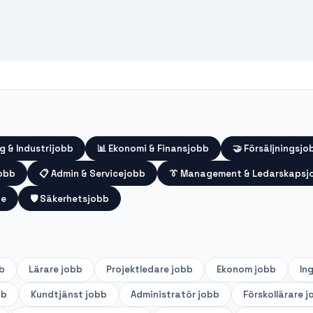
g & Industrijobb
📊
Ekonomi & Finansjobb
🤝
Försäljningsjo
jobb
📋
Admin & Servicejobb
👔
Management & Ledarskapsj
te
🛡️
Säkerhetsjobb
b
Lärare
jobb
Projektledare
jobb
Ekonom
jobb
In
bb
Kundtjänst
jobb
Administratör
jobb
Förskollärare
j