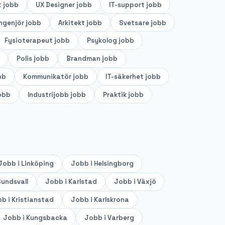
t
jobb
UX Designer
jobb
IT-support
jobb
ingenjör
jobb
Arkitekt
jobb
Svetsare
jobb
Fysioterapeut
jobb
Psykolog
jobb
Polis
jobb
Brandman
jobb
bb
Kommunikatör
jobb
IT-säkerhet
jobb
obb
Industrijobb
jobb
Praktik
jobb
Jobb i
Linköping
Jobb i
Helsingborg
undsvall
Jobb i
Karlstad
Jobb i
Växjö
b i
Kristianstad
Jobb i
Karlskrona
Jobb i
Kungsbacka
Jobb i
Varberg