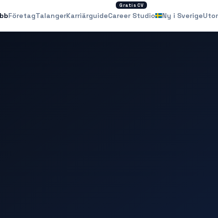
Gratis CV
obb
Företag
Talanger
Karriärguide
Career Studio
Ny i Sverige
Uto