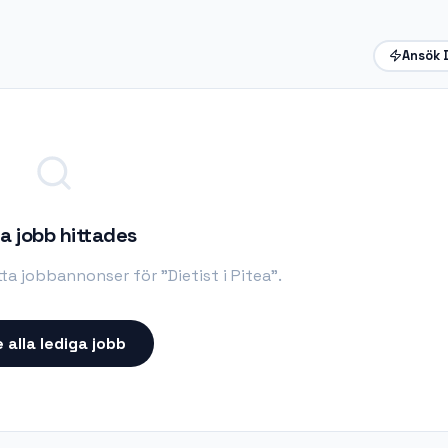
Ansök 
a jobb hittades
itta jobbannonser för "
Dietist i Pitea
".
 alla lediga jobb