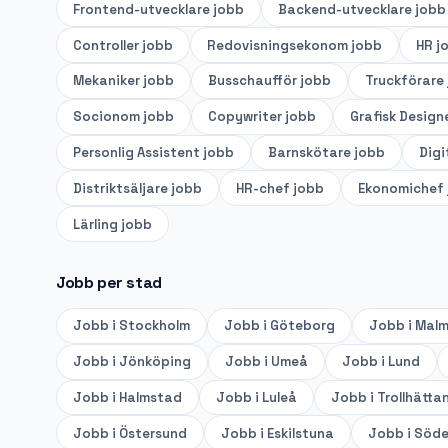
Frontend-utvecklare
jobb
Backend-utvecklare
jobb
Controller
jobb
Redovisningsekonom
jobb
HR
j
Mekaniker
jobb
Busschaufför
jobb
Truckförare
Socionom
jobb
Copywriter
jobb
Grafisk Design
Personlig Assistent
jobb
Barnskötare
jobb
Digi
Distriktsäljare
jobb
HR-chef
jobb
Ekonomichef
Lärling
jobb
Jobb per stad
Jobb i
Stockholm
Jobb i
Göteborg
Jobb i
Mal
Jobb i
Jönköping
Jobb i
Umeå
Jobb i
Lund
Jobb i
Halmstad
Jobb i
Luleå
Jobb i
Trollhätta
Jobb i
Östersund
Jobb i
Eskilstuna
Jobb i
Söde