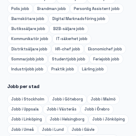
Polis
jobb
Brandman
jobb
Personlig Assistent
jobb
Barnskötare
jobb
Digital Marknadsföring
jobb
Butikssäljare
jobb
B2B-säljare
jobb
Kommunikatör
jobb
IT-säkerhet
jobb
Distriktsäljare
jobb
HR-chef
jobb
Ekonomichef
jobb
Sommarjobb
jobb
Studentjobb
jobb
Feriejobb
jobb
Industrijobb
jobb
Praktik
jobb
Lärling
jobb
Jobb per stad
Jobb i
Stockholm
Jobb i
Göteborg
Jobb i
Malmö
Jobb i
Uppsala
Jobb i
Västerås
Jobb i
Örebro
Jobb i
Linköping
Jobb i
Helsingborg
Jobb i
Jönköping
Jobb i
Umeå
Jobb i
Lund
Jobb i
Gävle