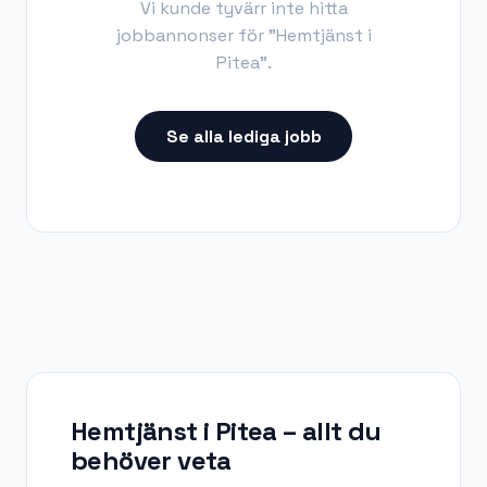
Vi kunde tyvärr inte hitta
jobbannonser för "
Hemtjänst i
Pitea
".
Se alla lediga jobb
Hemtjänst i Pitea
– allt du
behöver veta