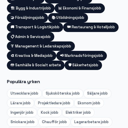
🏗️
Bygg & Industrijobb
📊
Ekonomi & Finansjobb
🤝
Försäljningsjobb
📚
Utbildningsjobb
🚚
Transport & Logistikjobb
🍽️
Restaurang & Hotelljobb
📋
Admin & Servicejobb
👔
Management & Ledarskapsjobb
🎨
Kreativa & Mediajobb
📢
Marknadsföringsjobb
🤲
Samhälle & Socialt arbete
🛡️
Säkerhetsjobb
Populära yrken
Utvecklare
jobb
Sjuksköterska
jobb
Säljare
jobb
Lärare
jobb
Projektledare
jobb
Ekonom
jobb
Ingenjör
jobb
Kock
jobb
Elektriker
jobb
Snickare
jobb
Chaufför
jobb
Lagerarbetare
jobb