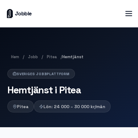
Jobble
Hem
Jobb
Pitea
/
/
/
Hemtjänst
SVERIGES JOBBPLATTFORM
Hemtjänst i Pitea
Pitea
Lön:
24 000 – 30 000
kr/mån