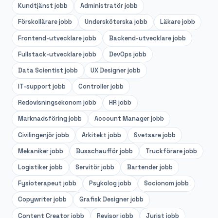
Kundtjänst
jobb
Administratör
jobb
Förskollärare
jobb
Undersköterska
jobb
Läkare
jobb
Frontend-utvecklare
jobb
Backend-utvecklare
jobb
Fullstack-utvecklare
jobb
DevOps
jobb
Data Scientist
jobb
UX Designer
jobb
IT-support
jobb
Controller
jobb
Redovisningsekonom
jobb
HR
jobb
Marknadsföring
jobb
Account Manager
jobb
Civilingenjör
jobb
Arkitekt
jobb
Svetsare
jobb
Mekaniker
jobb
Busschaufför
jobb
Truckförare
jobb
Logistiker
jobb
Servitör
jobb
Bartender
jobb
Fysioterapeut
jobb
Psykolog
jobb
Socionom
jobb
Copywriter
jobb
Grafisk Designer
jobb
Content Creator
jobb
Revisor
jobb
Jurist
jobb