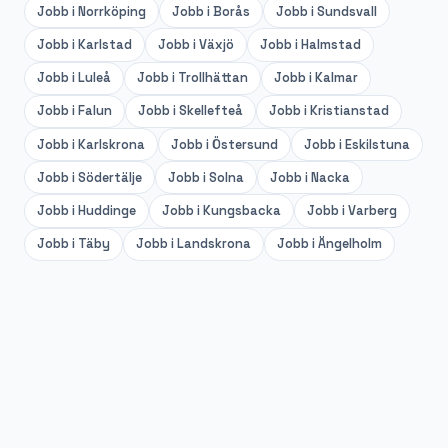
Jobb i
Norrköping
Jobb i
Borås
Jobb i
Sundsvall
Jobb i
Karlstad
Jobb i
Växjö
Jobb i
Halmstad
Jobb i
Luleå
Jobb i
Trollhättan
Jobb i
Kalmar
Jobb i
Falun
Jobb i
Skellefteå
Jobb i
Kristianstad
Jobb i
Karlskrona
Jobb i
Östersund
Jobb i
Eskilstuna
Jobb i
Södertälje
Jobb i
Solna
Jobb i
Nacka
Jobb i
Huddinge
Jobb i
Kungsbacka
Jobb i
Varberg
Jobb i
Täby
Jobb i
Landskrona
Jobb i
Ängelholm