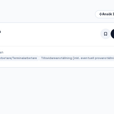
Ansök 
å
an
rbetare/Terminalarbetare
Tillsvidareanställning (inkl. eventuell provanställn