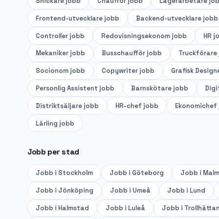
Snickare
jobb
Chaufför
jobb
Lagerarbetare
jo
Frontend-utvecklare
jobb
Backend-utvecklare
jobb
Controller
jobb
Redovisningsekonom
jobb
HR
j
Mekaniker
jobb
Busschaufför
jobb
Truckförare
Socionom
jobb
Copywriter
jobb
Grafisk Design
Personlig Assistent
jobb
Barnskötare
jobb
Digi
Distriktsäljare
jobb
HR-chef
jobb
Ekonomichef
Lärling
jobb
Jobb per stad
Jobb i
Stockholm
Jobb i
Göteborg
Jobb i
Mal
Jobb i
Jönköping
Jobb i
Umeå
Jobb i
Lund
Jobb i
Halmstad
Jobb i
Luleå
Jobb i
Trollhätta