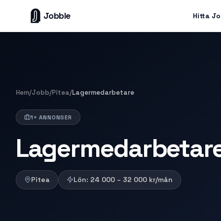
Jobble
Hitta J
Hem
/
Jobb
/
Pitea
/
Lagermedarbetare
1+ ANNONSER
Lagermedarbetare 
Pitea
Lön:
24 000 – 32 000
kr/mån