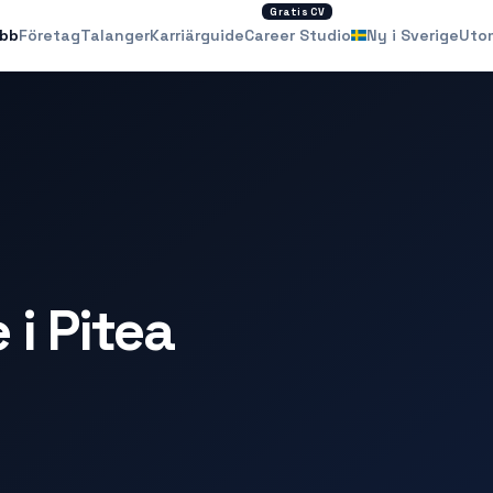
Gratis CV
obb
Företag
Talanger
Karriärguide
Career Studio
Ny i Sverige
Uto
i Pitea