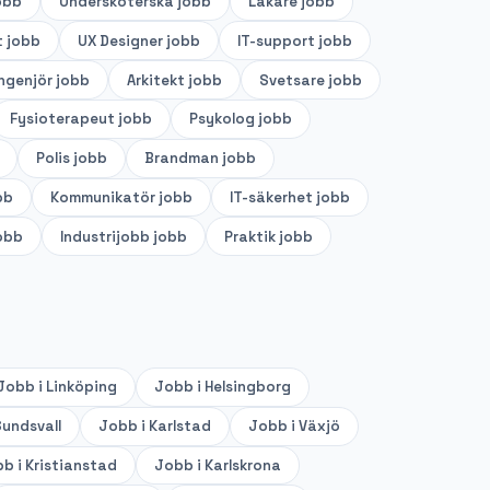
obb
Undersköterska
jobb
Läkare
jobb
t
jobb
UX Designer
jobb
IT-support
jobb
ingenjör
jobb
Arkitekt
jobb
Svetsare
jobb
Fysioterapeut
jobb
Psykolog
jobb
Polis
jobb
Brandman
jobb
bb
Kommunikatör
jobb
IT-säkerhet
jobb
obb
Industrijobb
jobb
Praktik
jobb
Jobb i
Linköping
Jobb i
Helsingborg
undsvall
Jobb i
Karlstad
Jobb i
Växjö
b i
Kristianstad
Jobb i
Karlskrona