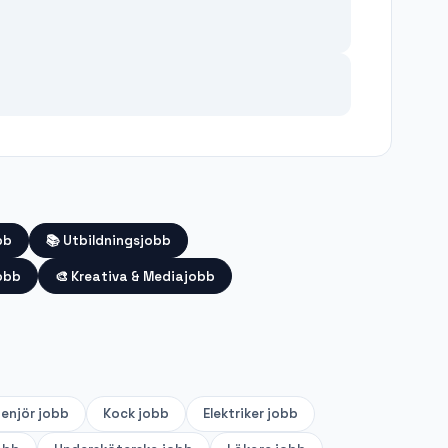
bb
📚
Utbildningsjobb
obb
🎨
Kreativa & Mediajobb
genjör
jobb
Kock
jobb
Elektriker
jobb