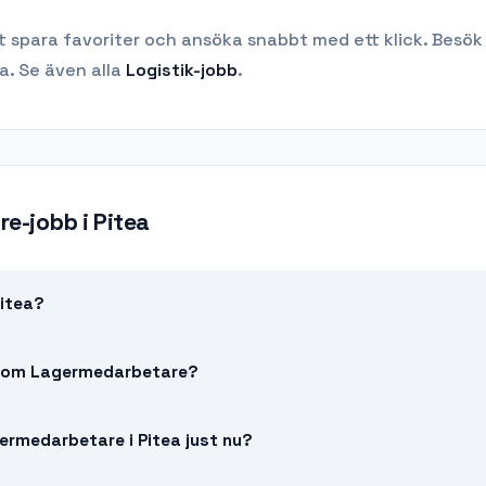
t spara favoriter och ansöka snabbt med ett klick. Besök
a.
Se även alla
Logistik
-jobb
.
re-jobb
i
Pitea
Pitea?
ba som Lagermedarbetare?
ermedarbetare i Pitea just nu?