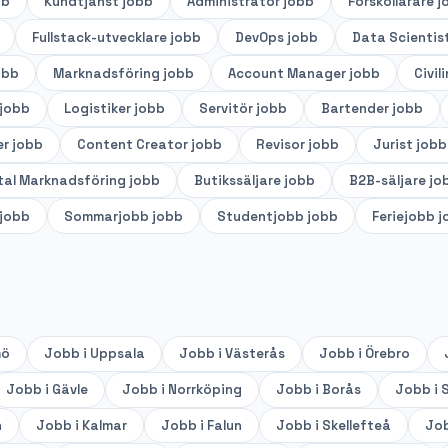
bb
Kundtjänst
jobb
Administratör
jobb
Förskollärare
j
Fullstack-utvecklare
jobb
DevOps
jobb
Data Scientis
obb
Marknadsföring
jobb
Account Manager
jobb
Civil
jobb
Logistiker
jobb
Servitör
jobb
Bartender
jobb
er
jobb
Content Creator
jobb
Revisor
jobb
Jurist
jobb
tal Marknadsföring
jobb
Butikssäljare
jobb
B2B-säljare
jo
jobb
Sommarjobb
jobb
Studentjobb
jobb
Feriejobb
j
mö
Jobb i
Uppsala
Jobb i
Västerås
Jobb i
Örebro
Jobb i
Gävle
Jobb i
Norrköping
Jobb i
Borås
Jobb i
S
n
Jobb i
Kalmar
Jobb i
Falun
Jobb i
Skellefteå
Job