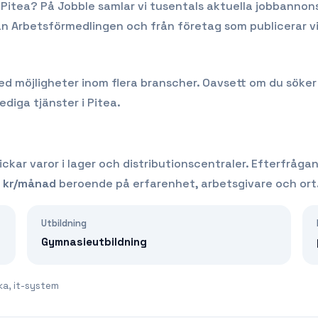
i
Pitea
? På Jobble samlar vi tusentals aktuella jobbannons
rån Arbetsförmedlingen och från företag som publicerar v
möjligheter inom flera branscher. Oavsett om du söker ditt
lediga tjänster i
Pitea
.
kar varor i lager och distributionscentraler.
Efterfråga
kr/månad
beroende på erfarenhet, arbetsgivare och ort
Utbildning
Gymnasieutbildning
ka, it-system