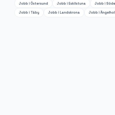
Jobb i
Östersund
Jobb i
Eskilstuna
Jobb i
Söde
Jobb i
Täby
Jobb i
Landskrona
Jobb i
Ängelho