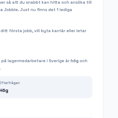
er så att du snabbt kan hitta och ansöka till
ia Jobble.
Just nu finns det 1 lediga
 första jobb, vill byta karriär eller letar
n på
lagermedarbetare
i Sverige är
hög
och
.
Efterfrågan
Hög