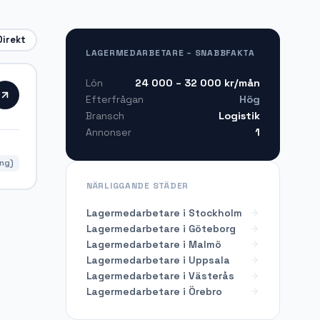
Direkt
LAGERMEDARBETARE – SNABBFAKTA
24 000 – 32 000
kr/mån
Lön
Hög
Efterfrågan
Logistik
Bransch
1
Annonser
ing)
NÄRLIGGANDE STÄDER
Lagermedarbetare i Stockholm
Lagermedarbetare i Göteborg
Lagermedarbetare i Malmö
Lagermedarbetare i Uppsala
Lagermedarbetare i Västerås
Lagermedarbetare i Örebro