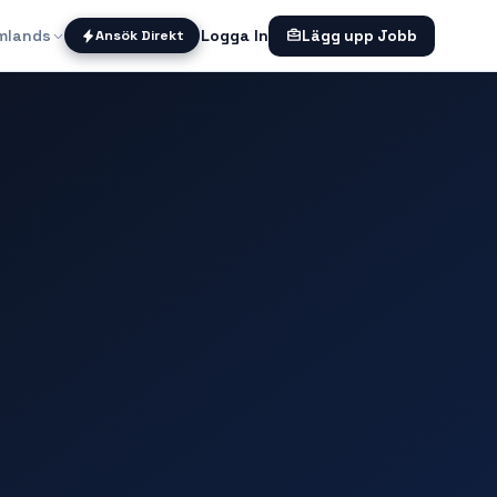
mlands
Logga In
Ansök Direkt
Lägg upp Jobb