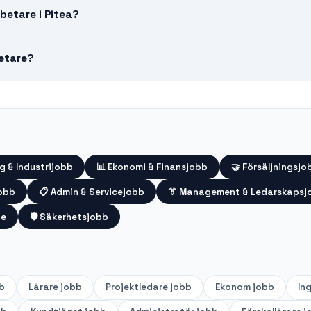
betare i Pitea?
etare?
g & Industrijobb
📊
Ekonomi & Finansjobb
🤝
Försäljningsjo
jobb
📋
Admin & Servicejobb
👔
Management & Ledarskapsj
te
🛡️
Säkerhetsjobb
b
Lärare
jobb
Projektledare
jobb
Ekonom
jobb
In