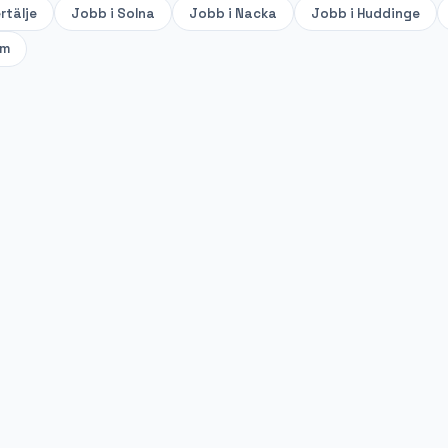
rtälje
Jobb i
Solna
Jobb i
Nacka
Jobb i
Huddinge
lm