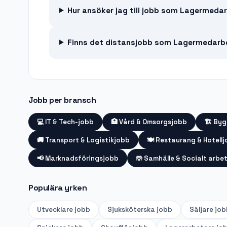
Hur ansöker jag till jobb som Lagermedar
Finns det distansjobb som Lagermedarb
Jobb per bransch
💻
IT & Tech-jobb
🏥
Vård & Omsorgsjobb
🏗️
Byg
🚚
Transport & Logistikjobb
🍽️
Restaurang & Hotell
📢
Marknadsföringsjobb
🤲
Samhälle & Socialt arbe
Populära yrken
Utvecklare
jobb
Sjuksköterska
jobb
Säljare
job