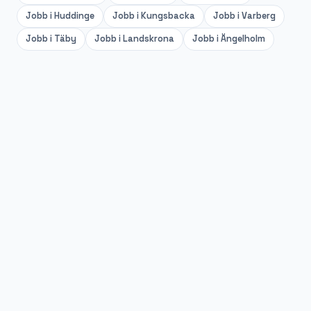
Jobb i
Huddinge
Jobb i
Kungsbacka
Jobb i
Varberg
Jobb i
Täby
Jobb i
Landskrona
Jobb i
Ängelholm