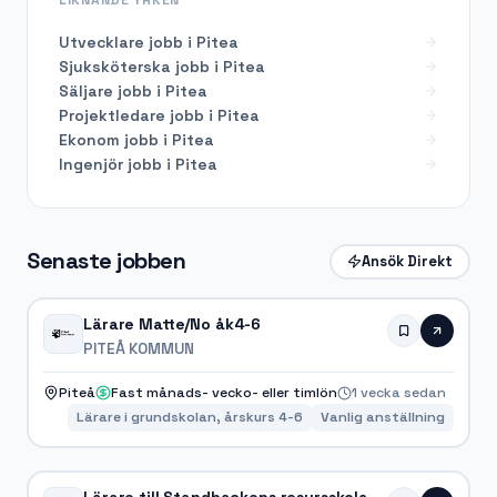
Utvecklare
jobb i
Pitea
Sjuksköterska
jobb i
Pitea
Säljare
jobb i
Pitea
Projektledare
jobb i
Pitea
Ekonom
jobb i
Pitea
Ingenjör
jobb i
Pitea
Senaste jobben
Ansök Direkt
Lärare Matte/No åk4-6
PITEÅ KOMMUN
Piteå
Fast månads- vecko- eller timlön
1 vecka sedan
Lärare i grundskolan, årskurs 4-6
Vanlig anställning