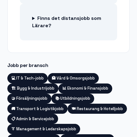
Finns det distansjobb som
Lärare?
Jobb per bransch
💻
IT & Tech-jobb
🏥
Vård & Omsorgsjobb
🏗️
Bygg & Industrijobb
📊
Ekonomi & Finansjobb
🤝
Försäljningsjobb
📚
Utbildningsjobb
🚚
Transport & Logistikjobb
🍽️
Restaurang & Hotelljobb
📋
Admin & Servicejobb
👔
Management & Ledarskapsjobb