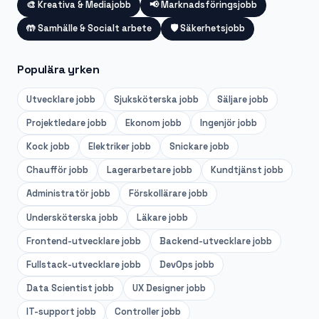
🎨
Kreativa & Mediajobb
📢
Marknadsföringsjobb
🤲
Samhälle & Socialt arbete
🛡️
Säkerhetsjobb
Populära yrken
Utvecklare
jobb
Sjuksköterska
jobb
Säljare
jobb
Projektledare
jobb
Ekonom
jobb
Ingenjör
jobb
Kock
jobb
Elektriker
jobb
Snickare
jobb
Chaufför
jobb
Lagerarbetare
jobb
Kundtjänst
jobb
Administratör
jobb
Förskollärare
jobb
Undersköterska
jobb
Läkare
jobb
Frontend-utvecklare
jobb
Backend-utvecklare
jobb
Fullstack-utvecklare
jobb
DevOps
jobb
Data Scientist
jobb
UX Designer
jobb
IT-support
jobb
Controller
jobb