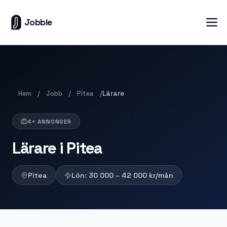
Jobble
Hem
Jobb
Pitea
/
/
/
Lärare
4+ ANNONSER
Lärare i Pitea
Pitea
Lön:
30 000 – 42 000
kr/mån