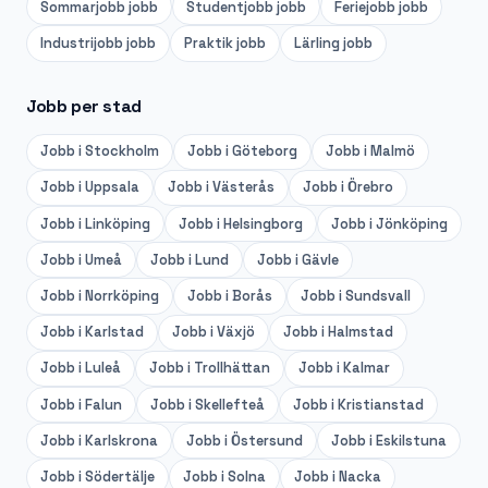
Sommarjobb
jobb
Studentjobb
jobb
Feriejobb
jobb
Industrijobb
jobb
Praktik
jobb
Lärling
jobb
Jobb per stad
Jobb i
Stockholm
Jobb i
Göteborg
Jobb i
Malmö
Jobb i
Uppsala
Jobb i
Västerås
Jobb i
Örebro
Jobb i
Linköping
Jobb i
Helsingborg
Jobb i
Jönköping
Jobb i
Umeå
Jobb i
Lund
Jobb i
Gävle
Jobb i
Norrköping
Jobb i
Borås
Jobb i
Sundsvall
Jobb i
Karlstad
Jobb i
Växjö
Jobb i
Halmstad
Jobb i
Luleå
Jobb i
Trollhättan
Jobb i
Kalmar
Jobb i
Falun
Jobb i
Skellefteå
Jobb i
Kristianstad
Jobb i
Karlskrona
Jobb i
Östersund
Jobb i
Eskilstuna
Jobb i
Södertälje
Jobb i
Solna
Jobb i
Nacka