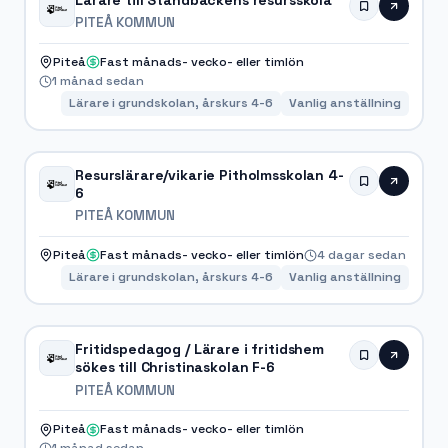
Lärare till Standbackens resursskola
PITEÅ KOMMUN
Piteå
Fast månads- vecko- eller timlön
1 månad sedan
Lärare i grundskolan, årskurs 4-6
Vanlig anställning
Resurslärare/vikarie Pitholmsskolan 4-
6
PITEÅ KOMMUN
Piteå
Fast månads- vecko- eller timlön
4 dagar sedan
Lärare i grundskolan, årskurs 4-6
Vanlig anställning
Fritidspedagog / Lärare i fritidshem
sökes till Christinaskolan F-6
PITEÅ KOMMUN
Piteå
Fast månads- vecko- eller timlön