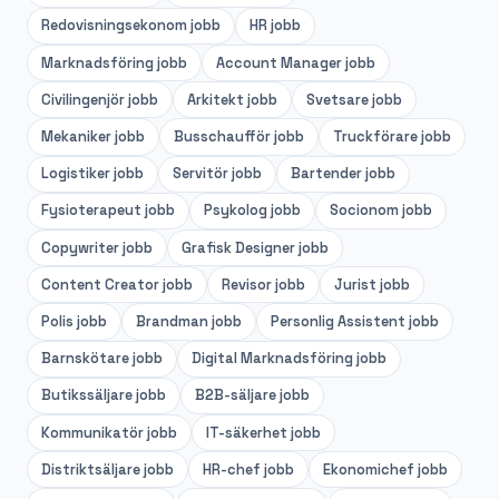
Redovisningsekonom
jobb
HR
jobb
Marknadsföring
jobb
Account Manager
jobb
Civilingenjör
jobb
Arkitekt
jobb
Svetsare
jobb
Mekaniker
jobb
Busschaufför
jobb
Truckförare
jobb
Logistiker
jobb
Servitör
jobb
Bartender
jobb
Fysioterapeut
jobb
Psykolog
jobb
Socionom
jobb
Copywriter
jobb
Grafisk Designer
jobb
Content Creator
jobb
Revisor
jobb
Jurist
jobb
Polis
jobb
Brandman
jobb
Personlig Assistent
jobb
Barnskötare
jobb
Digital Marknadsföring
jobb
Butikssäljare
jobb
B2B-säljare
jobb
Kommunikatör
jobb
IT-säkerhet
jobb
Distriktsäljare
jobb
HR-chef
jobb
Ekonomichef
jobb