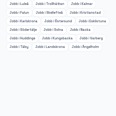
Jobb i
Luleå
Jobb i
Trollhättan
Jobb i
Kalmar
Jobb i
Falun
Jobb i
Skellefteå
Jobb i
Kristianstad
Jobb i
Karlskrona
Jobb i
Östersund
Jobb i
Eskilstuna
Jobb i
Södertälje
Jobb i
Solna
Jobb i
Nacka
Jobb i
Huddinge
Jobb i
Kungsbacka
Jobb i
Varberg
Jobb i
Täby
Jobb i
Landskrona
Jobb i
Ängelholm