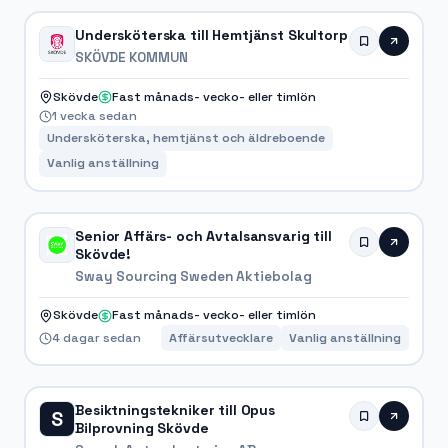
Undersköterska till Hemtjänst Skultorp
SKÖVDE KOMMUN
Skövde
Fast månads- vecko- eller timlön
1 vecka sedan
Undersköterska, hemtjänst och äldreboende
Vanlig anställning
Senior Affärs- och Avtalsansvarig till
Skövde!
Sway Sourcing Sweden Aktiebolag
Skövde
Fast månads- vecko- eller timlön
4 dagar sedan
Affärsutvecklare
Vanlig anställning
Besiktningstekniker till Opus
S
Bilprovning Skövde