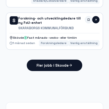
Städare/Lokalvårdare
Vanlig anställning
Forskning- och utvecklingsledare till
S
ny FoU-enhet
SKARABORGS KOMMUNALFÖRBUND
Skövde
Fast månads- vecko- eller timlön
1 månad sedan
Forskningsledare
Vanlig anställning
Fler jobb i Skovde