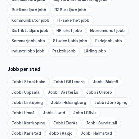
Butikssäljare
jobb
B2B-säljare
jobb
Kommunikatör
jobb
IT-säkerhet
jobb
Distriktsäljare
jobb
HR-chef
jobb
Ekonomichef
jobb
Sommarjobb
jobb
Studentjobb
jobb
Feriejobb
jobb
Industrijobb
jobb
Praktik
jobb
Lärling
jobb
Jobb per stad
Jobb i
Stockholm
Jobb i
Göteborg
Jobb i
Malmö
Jobb i
Uppsala
Jobb i
Västerås
Jobb i
Örebro
Jobb i
Linköping
Jobb i
Helsingborg
Jobb i
Jönköping
Jobb i
Umeå
Jobb i
Lund
Jobb i
Gävle
Jobb i
Norrköping
Jobb i
Borås
Jobb i
Sundsvall
Jobb i
Karlstad
Jobb i
Växjö
Jobb i
Halmstad