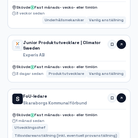
Skövde
Fast månads- vecko- eller timlön
3 veckor sedan
Underhållsmekaniker
Vanlig anställning
Junior Produktutvecklare | Climator
Sweden
Experis AB
Skövde
Fast månads- vecko- eller timlön
3 dagar sedan
Produktutvecklare
Vanlig anställning
FoU-ledare
S
Skaraborgs Kommunalförbund
Skövde
Fast månads- vecko- eller timlön
1 månad sedan
Utvecklingschef
Tillsvidareanställning (inkl. eventuell provanställning)