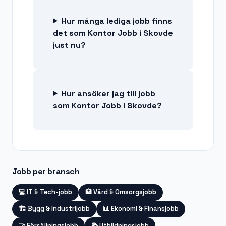
Hur många lediga jobb finns
det som Kontor Jobb i Skovde
just nu?
Hur ansöker jag till jobb
som Kontor Jobb i Skovde?
Jobb per bransch
💻
IT & Tech-jobb
🏥
Vård & Omsorgsjobb
🏗️
Bygg & Industrijobb
📊
Ekonomi & Finansjobb
🤝
Försäljningsjobb
📚
Utbildningsjobb