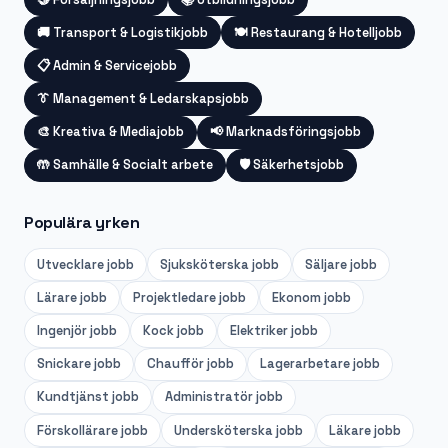
🚚
Transport & Logistikjobb
🍽️
Restaurang & Hotelljobb
📋
Admin & Servicejobb
👔
Management & Ledarskapsjobb
🎨
Kreativa & Mediajobb
📢
Marknadsföringsjobb
🤲
Samhälle & Socialt arbete
🛡️
Säkerhetsjobb
Populära yrken
Utvecklare
jobb
Sjuksköterska
jobb
Säljare
jobb
Lärare
jobb
Projektledare
jobb
Ekonom
jobb
Ingenjör
jobb
Kock
jobb
Elektriker
jobb
Snickare
jobb
Chaufför
jobb
Lagerarbetare
jobb
Kundtjänst
jobb
Administratör
jobb
Förskollärare
jobb
Undersköterska
jobb
Läkare
jobb