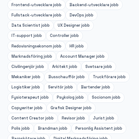
Frontend-utvecklare
jobb
Backend-utvecklare
jobb
Fullstack-utvecklare
jobb
DevOps
jobb
Data Scientist
jobb
UX Designer
jobb
IT-support
jobb
Controller
jobb
Redovisningsekonom
jobb
HR
jobb
Marknadsföring
jobb
Account Manager
jobb
Civilingenjör
jobb
Arkitekt
jobb
Svetsare
jobb
Mekaniker
jobb
Busschaufför
jobb
Truckförare
jobb
Logistiker
jobb
Servitör
jobb
Bartender
jobb
Fysioterapeut
jobb
Psykolog
jobb
Socionom
jobb
Copywriter
jobb
Grafisk Designer
jobb
Content Creator
jobb
Revisor
jobb
Jurist
jobb
Polis
jobb
Brandman
jobb
Personlig Assistent
jobb
Barnskötare
jobb
Digital Marknadsföring
jobb