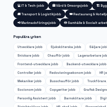
💻
IT & Tech-jobb
🏥
Vård & Omsorgsjobb
🏗️
Byg
🚚
Transport & Logistikjobb
🍽️
Restaurang & Hotell
📢
Marknadsföringsjobb
🤲
Samhälle & Socialt arbe
Populära yrken
Utvecklare
jobb
Sjuksköterska
jobb
Säljare
job
Snickare
jobb
Chaufför
jobb
Lagerarbetare
jo
Frontend-utvecklare
jobb
Backend-utvecklare
jobb
Controller
jobb
Redovisningsekonom
jobb
HR
j
Mekaniker
jobb
Busschaufför
jobb
Truckförare
Socionom
jobb
Copywriter
jobb
Grafisk Design
Personlig Assistent
jobb
Barnskötare
jobb
Digi
Distriktsäljare
jobb
HR-chef
jobb
Ekonomichef