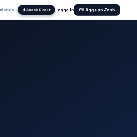
mlands
Logga In
Ansök Direkt
Lägg upp Jobb