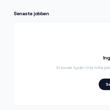
Senaste jobben
Ing
Vi kunde tyvärr inte hitta j
Se