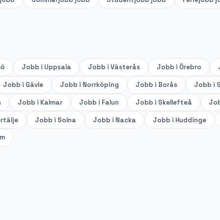
mö
Jobb i
Uppsala
Jobb i
Västerås
Jobb i
Örebro
Jobb i
Gävle
Jobb i
Norrköping
Jobb i
Borås
Jobb i
S
n
Jobb i
Kalmar
Jobb i
Falun
Jobb i
Skellefteå
Job
rtälje
Jobb i
Solna
Jobb i
Nacka
Jobb i
Huddinge
lm