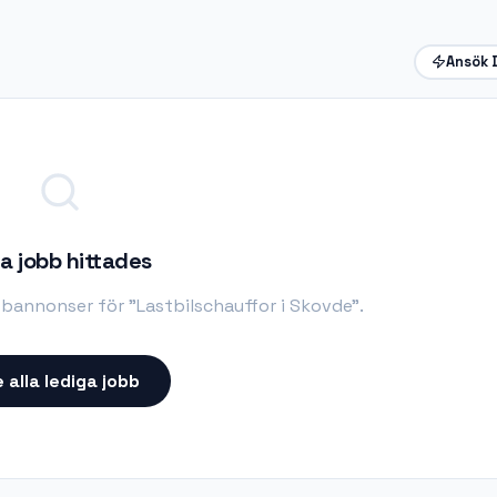
Ansök 
a jobb hittades
obbannonser för "
Lastbilschauffor i Skovde
".
 alla lediga jobb