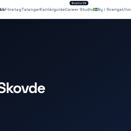
Gratis CV
obb
Företag
Talanger
Karriärguide
Career Studio
Ny i Sverige
Uto
 Skovde