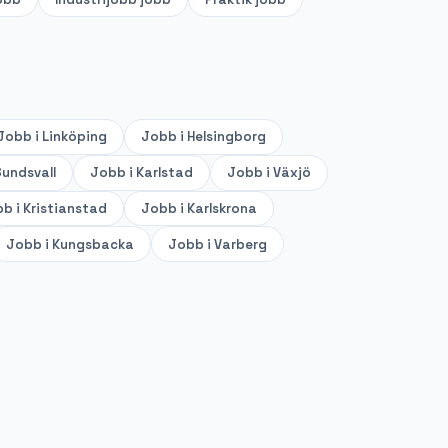
Jobb i
Linköping
Jobb i
Helsingborg
undsvall
Jobb i
Karlstad
Jobb i
Växjö
b i
Kristianstad
Jobb i
Karlskrona
Jobb i
Kungsbacka
Jobb i
Varberg