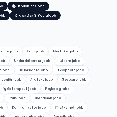
bb
📚
Utbildningsjobb
obb
🎨
Kreativa & Mediajobb
genjör
jobb
Kock
jobb
Elektriker
jobb
obb
Undersköterska
jobb
Läkare
jobb
t
jobb
UX Designer
jobb
IT-support
jobb
ingenjör
jobb
Arkitekt
jobb
Svetsare
jobb
Fysioterapeut
jobb
Psykolog
jobb
Polis
jobb
Brandman
jobb
bb
Kommunikatör
jobb
IT-säkerhet
jobb
obb
Industrijobb
jobb
Praktik
jobb