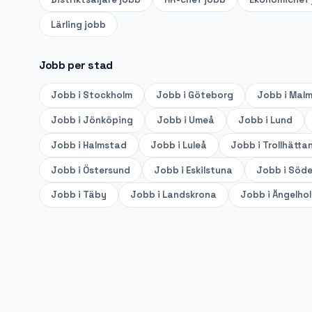
Lärling
jobb
Jobb per stad
Jobb i
Stockholm
Jobb i
Göteborg
Jobb i
Mal
Jobb i
Jönköping
Jobb i
Umeå
Jobb i
Lund
Jobb i
Halmstad
Jobb i
Luleå
Jobb i
Trollhätta
Jobb i
Östersund
Jobb i
Eskilstuna
Jobb i
Söde
Jobb i
Täby
Jobb i
Landskrona
Jobb i
Ängelho