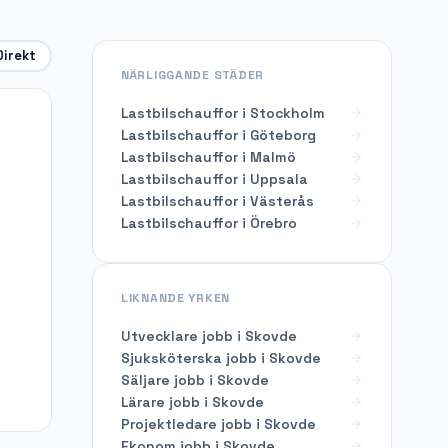
Direkt
NÄRLIGGANDE STÄDER
Lastbilschauffor i Stockholm
Lastbilschauffor i Göteborg
Lastbilschauffor i Malmö
Lastbilschauffor i Uppsala
Lastbilschauffor i Västerås
Lastbilschauffor i Örebro
LIKNANDE YRKEN
Utvecklare
jobb i
Skovde
Sjuksköterska
jobb i
Skovde
Säljare
jobb i
Skovde
Lärare
jobb i
Skovde
Projektledare
jobb i
Skovde
Ekonom
jobb i
Skovde