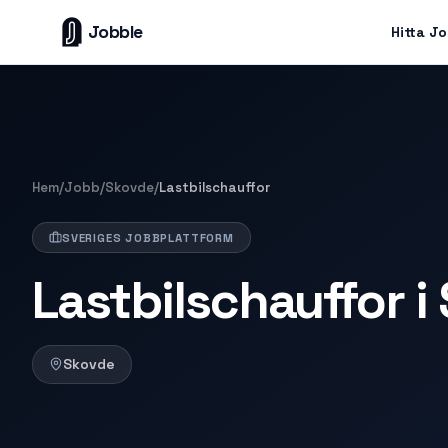
Jobble
Hitta J
Hem
/
Jobb
/
Skovde
/
Lastbilschauffor
SVERIGES JOBBPLATTFORM
Lastbilschauffor i
Skovde