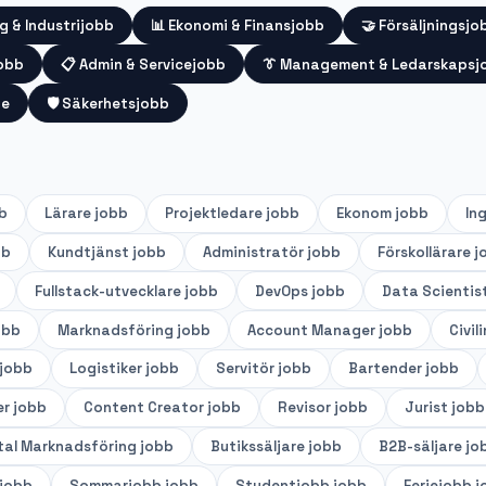
g & Industrijobb
📊
Ekonomi & Finansjobb
🤝
Försäljningsjo
jobb
📋
Admin & Servicejobb
👔
Management & Ledarskapsj
te
🛡️
Säkerhetsjobb
b
Lärare
jobb
Projektledare
jobb
Ekonom
jobb
In
bb
Kundtjänst
jobb
Administratör
jobb
Förskollärare
j
Fullstack-utvecklare
jobb
DevOps
jobb
Data Scientis
obb
Marknadsföring
jobb
Account Manager
jobb
Civil
jobb
Logistiker
jobb
Servitör
jobb
Bartender
jobb
er
jobb
Content Creator
jobb
Revisor
jobb
Jurist
jobb
tal Marknadsföring
jobb
Butikssäljare
jobb
B2B-säljare
jo
jobb
Sommarjobb
jobb
Studentjobb
jobb
Feriejobb
j