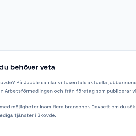
 du behöver veta
kovde
? På Jobble samlar vi tusentals aktuella jobbannonse
rån Arbetsförmedlingen och från företag som publicerar v
d möjligheter inom flera branscher. Oavsett om du söker di
lediga tjänster i
Skovde
.