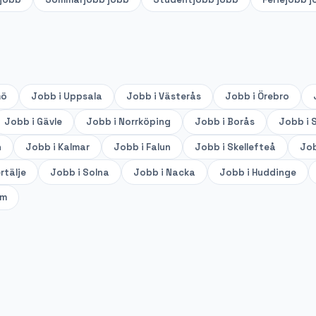
mö
Jobb i
Uppsala
Jobb i
Västerås
Jobb i
Örebro
Jobb i
Gävle
Jobb i
Norrköping
Jobb i
Borås
Jobb i
S
n
Jobb i
Kalmar
Jobb i
Falun
Jobb i
Skellefteå
Job
rtälje
Jobb i
Solna
Jobb i
Nacka
Jobb i
Huddinge
lm