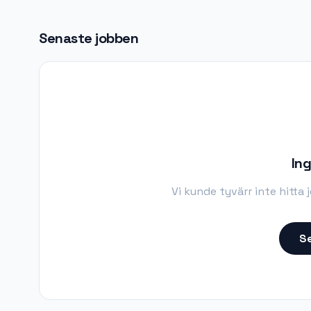
Senaste jobben
Ing
Vi kunde tyvärr inte hitta
Se