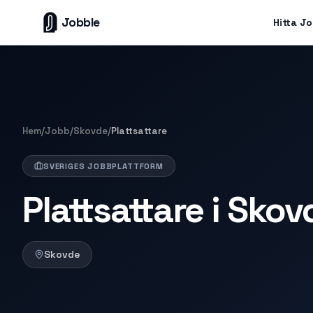
Jobble
Hitta J
Hem
/
Jobb
/
Skovde
/
Plattsattare
SVERIGES JOBBPLATTFORM
Plattsattare i Skov
Skovde