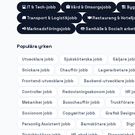
💻
IT & Tech-jobb
🏥
Vård & Omsorgsjobb
🏗️
Byg
🚚
Transport & Logistikjobb
🍽️
Restaurang & Hotell
📢
Marknadsföringsjobb
🤲
Samhälle & Socialt arbe
Populära yrken
Utvecklare
jobb
Sjuksköterska
jobb
Säljare
job
Snickare
jobb
Chaufför
jobb
Lagerarbetare
jo
Frontend-utvecklare
jobb
Backend-utvecklare
jobb
Controller
jobb
Redovisningsekonom
jobb
HR
j
Mekaniker
jobb
Busschaufför
jobb
Truckförare
Socionom
jobb
Copywriter
jobb
Grafisk Design
Personlig Assistent
jobb
Barnskötare
jobb
Digi
Distriktsäljare
jobb
HR-chef
jobb
Ekonomichef