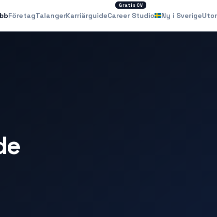
Gratis CV
obb
Företag
Talanger
Karriärguide
Career Studio
Ny i Sverige
Uto
de