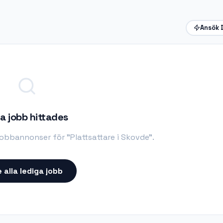
Ansök 
a jobb hittades
 jobbannonser för "
Plattsattare i Skovde
".
 alla lediga jobb