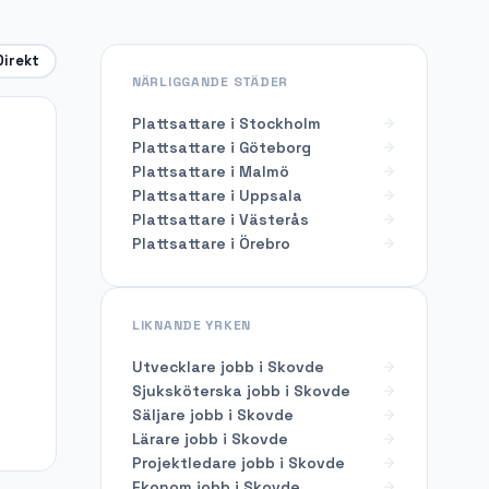
Direkt
NÄRLIGGANDE STÄDER
Plattsattare i Stockholm
Plattsattare i Göteborg
Plattsattare i Malmö
Plattsattare i Uppsala
Plattsattare i Västerås
Plattsattare i Örebro
LIKNANDE YRKEN
Utvecklare
jobb i
Skovde
Sjuksköterska
jobb i
Skovde
Säljare
jobb i
Skovde
Lärare
jobb i
Skovde
Projektledare
jobb i
Skovde
Ekonom
jobb i
Skovde