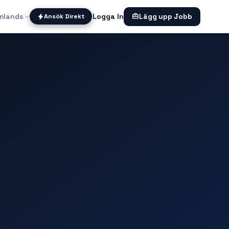
mlands
Logga In
Ansök Direkt
Lägg upp Jobb