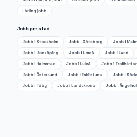
Lärling
jobb
Jobb per stad
Jobb i
Stockholm
Jobb i
Göteborg
Jobb i
Mal
Jobb i
Jönköping
Jobb i
Umeå
Jobb i
Lund
Jobb i
Halmstad
Jobb i
Luleå
Jobb i
Trollhätta
Jobb i
Östersund
Jobb i
Eskilstuna
Jobb i
Söde
Jobb i
Täby
Jobb i
Landskrona
Jobb i
Ängelho