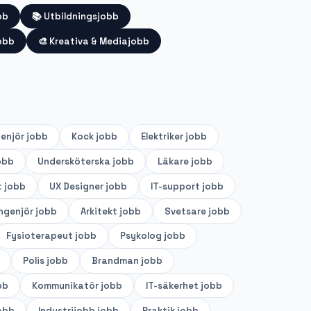
bb
📚
Utbildningsjobb
obb
🎨
Kreativa & Mediajobb
genjör
jobb
Kock
jobb
Elektriker
jobb
obb
Undersköterska
jobb
Läkare
jobb
t
jobb
UX Designer
jobb
IT-support
jobb
ingenjör
jobb
Arkitekt
jobb
Svetsare
jobb
Fysioterapeut
jobb
Psykolog
jobb
Polis
jobb
Brandman
jobb
bb
Kommunikatör
jobb
IT-säkerhet
jobb
obb
Industrijobb
jobb
Praktik
jobb