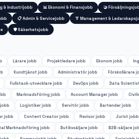
g & Industrijobb
📊
Ekonomi & Finansjobb
🤝
Försäljningsjo
jobb
📋
Admin & Servicejobb
👔
Management & Ledarskapsj
te
🛡️
Säkerhetsjobb
b
Lärare
jobb
Projektledare
jobb
Ekonom
jobb
In
bb
Kundtjänst
jobb
Administratör
jobb
Förskollärare
j
Fullstack-utvecklare
jobb
DevOps
jobb
Data Scientis
obb
Marknadsföring
jobb
Account Manager
jobb
Civil
jobb
Logistiker
jobb
Servitör
jobb
Bartender
jobb
er
jobb
Content Creator
jobb
Revisor
jobb
Jurist
jobb
tal Marknadsföring
jobb
Butikssäljare
jobb
B2B-säljare
jo
jobb
Sommarjobb
jobb
Studentjobb
jobb
Feriejobb
j