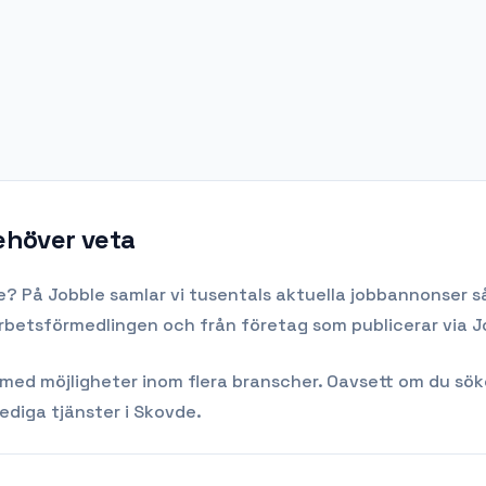
behöver veta
e
? På Jobble samlar vi tusentals aktuella jobbannonser så
Arbetsförmedlingen och från företag som publicerar via J
d möjligheter inom flera branscher. Oavsett om du söker di
lediga tjänster i
Skovde
.