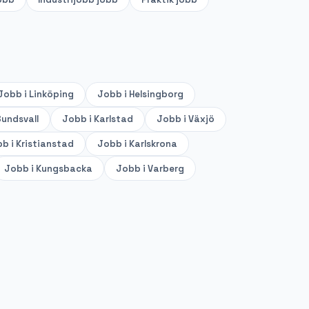
Jobb i
Linköping
Jobb i
Helsingborg
undsvall
Jobb i
Karlstad
Jobb i
Växjö
b i
Kristianstad
Jobb i
Karlskrona
Jobb i
Kungsbacka
Jobb i
Varberg