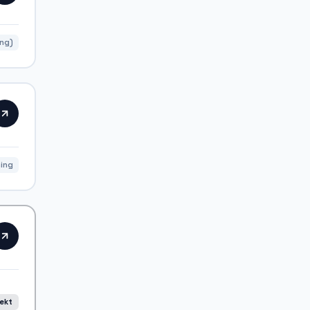
ing)
ning
rekt