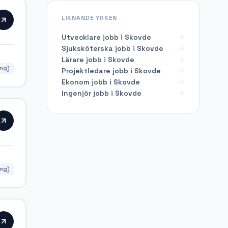
LIKNANDE YRKEN
Utvecklare
jobb i
Skovde
Sjuksköterska
jobb i
Skovde
Lärare
jobb i
Skovde
ing)
Projektledare
jobb i
Skovde
Ekonom
jobb i
Skovde
Ingenjör
jobb i
Skovde
ing)