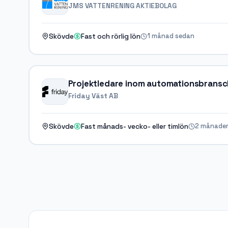
JMS VATTENRENING AKTIEBOLAG
1 månad sedan
Skövde
Fast och rörlig lön
Projektledare inom automationsbransc
Friday Väst AB
2 månader
Skövde
Fast månads- vecko- eller timlön