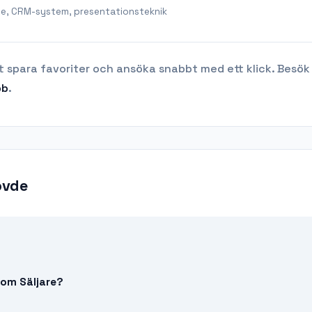
de, CRM-system, presentationsteknik
t spara favoriter och ansöka snabbt med ett klick. Besök
bb
.
ovde
 som Säljare?