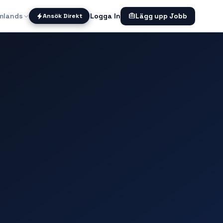
mlands
Logga In
Ansök Direkt
Lägg upp Jobb