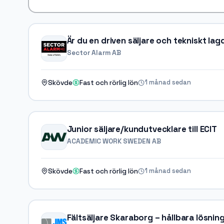
Är du en driven säljare och tekniskt lagd
Sector Alarm AB
1 månad sedan
Skövde
Fast och rörlig lön
Junior säljare/kundutvecklare till ECIT
ACADEMIC WORK SWEDEN AB
1 månad sedan
Skövde
Fast och rörlig lön
Fältsäljare Skaraborg – hållbara lösning