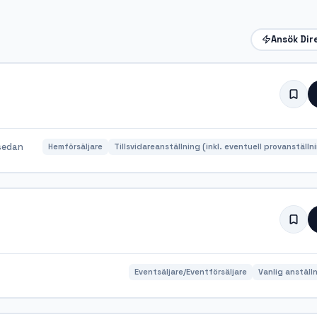
Ansök Dir
sedan
Hemförsäljare
Tillsvidareanställning (inkl. eventuell provanställn
Eventsäljare/Eventförsäljare
Vanlig anställ