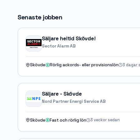
Senaste jobben
Säljare heltid Skövde!
Sector Alarm AB
3 dagar 
Skövde
Rörlig ackords- eller provisionslön
Säljare - Skövde
Nord Partner Energi Service AB
3 veckor sedan
Skövde
Fast och rörlig lön