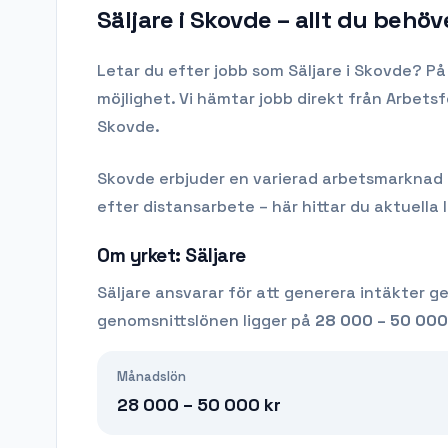
Säljare i Skovde
– allt du behöv
Letar du efter
jobb som Säljare
i
Skovde
? På
möjlighet. Vi hämtar jobb direkt från Arbets
Skovde.
Skovde
erbjuder en varierad arbetsmarknad me
efter distansarbete – här hittar du aktuella 
Om yrket:
Säljare
Säljare ansvarar för att generera intäkter gen
genomsnittslönen ligger på
28 000 – 50 000
Månadslön
28 000 – 50 000
kr