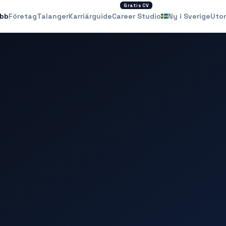
Gratis CV
obb
Företag
Talanger
Karriärguide
Career Studio
Ny i Sverige
Uto