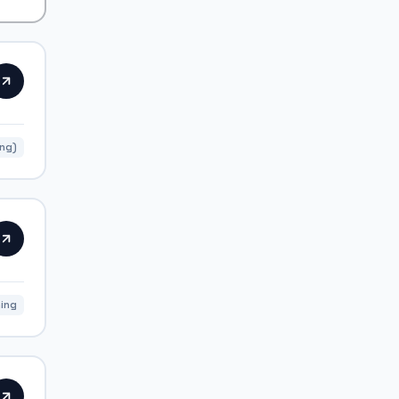
ing)
ning