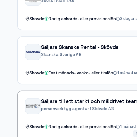
Sector Alarm AB
2 dagar 
Skövde
Rörlig ackords- eller provisionslön
Säljare Skanska Rental - Skövde
Skanska Sverige AB
1 månad s
Skövde
Fast månads- vecko- eller timlön
Säljare till ett starkt och måldrivet tea
personverktyg agentur i Skövde AB
1 månad
Skövde
Rörlig ackords- eller provisionslön