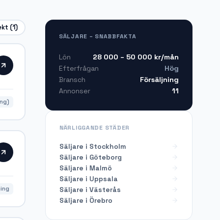
ekt
(1)
SÄLJARE – SNABBFAKTA
28 000 – 50 000
kr/mån
Lön
Hög
Efterfrågan
Försäljning
Bransch
11
Annonser
ing)
NÄRLIGGANDE STÄDER
Säljare i Stockholm
Säljare i Göteborg
Säljare i Malmö
Säljare i Uppsala
Säljare i Västerås
ning
Säljare i Örebro