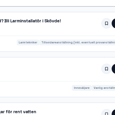
? Bli Larminstallatör i Skövde!
Larmtekniker
Tillsvidareanställning (inkl. eventuell provanställn
Innesäljare
Vanlig anställ
ar för rent vatten