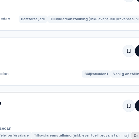
sedan
Hemförsäljare
Tillsvidareanställning (inkl. eventuell provanställn
edan
Säljkonsulent
Vanlig anställ
m
 sedan
Telefonförsäljare
Tillsvidareanställning (inkl. eventuell provanställning)
Di