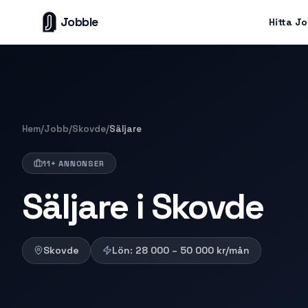
Jobble
Hitta J
Hem
/
Jobb
/
Skovde
/
Säljare
11+ ANNONSER
Säljare i Skovde
Skovde
Lön:
28 000 – 50 000
kr/mån