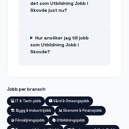
det som Utbildning Jobb i
Skovde just nu?
Hur ansöker jag till jobb
som Utbildning Jobb i
Skovde?
Jobb per bransch
💻
IT & Tech-jobb
🏥
Vård & Omsorgsjobb
🏗️
Bygg & Industrijobb
📊
Ekonomi & Finansjobb
🤝
Försäljningsjobb
📚
Utbildningsjobb