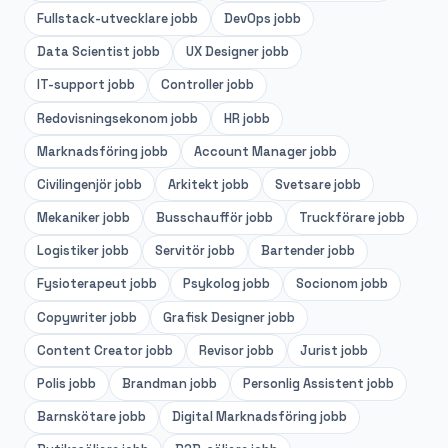
Fullstack-utvecklare
jobb
DevOps
jobb
Data Scientist
jobb
UX Designer
jobb
IT-support
jobb
Controller
jobb
Redovisningsekonom
jobb
HR
jobb
Marknadsföring
jobb
Account Manager
jobb
Civilingenjör
jobb
Arkitekt
jobb
Svetsare
jobb
Mekaniker
jobb
Busschaufför
jobb
Truckförare
jobb
Logistiker
jobb
Servitör
jobb
Bartender
jobb
Fysioterapeut
jobb
Psykolog
jobb
Socionom
jobb
Copywriter
jobb
Grafisk Designer
jobb
Content Creator
jobb
Revisor
jobb
Jurist
jobb
Polis
jobb
Brandman
jobb
Personlig Assistent
jobb
Barnskötare
jobb
Digital Marknadsföring
jobb