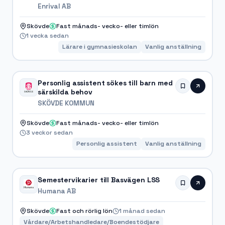
Enrival AB
Skövde
Fast månads- vecko- eller timlön
1 vecka sedan
Lärare i gymnasieskolan
Vanlig anställning
Personlig assistent sökes till barn med
särskilda behov
SKÖVDE KOMMUN
Skövde
Fast månads- vecko- eller timlön
3 veckor sedan
Personlig assistent
Vanlig anställning
Semestervikarier till Basvägen LSS
Humana AB
Skövde
Fast och rörlig lön
1 månad sedan
Vårdare/Arbetshandledare/Boendestödjare