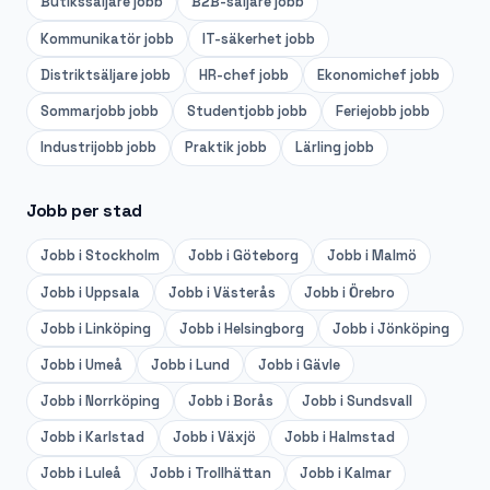
Butikssäljare
jobb
B2B-säljare
jobb
Kommunikatör
jobb
IT-säkerhet
jobb
Distriktsäljare
jobb
HR-chef
jobb
Ekonomichef
jobb
Sommarjobb
jobb
Studentjobb
jobb
Feriejobb
jobb
Industrijobb
jobb
Praktik
jobb
Lärling
jobb
Jobb per stad
Jobb i
Stockholm
Jobb i
Göteborg
Jobb i
Malmö
Jobb i
Uppsala
Jobb i
Västerås
Jobb i
Örebro
Jobb i
Linköping
Jobb i
Helsingborg
Jobb i
Jönköping
Jobb i
Umeå
Jobb i
Lund
Jobb i
Gävle
Jobb i
Norrköping
Jobb i
Borås
Jobb i
Sundsvall
Jobb i
Karlstad
Jobb i
Växjö
Jobb i
Halmstad
Jobb i
Luleå
Jobb i
Trollhättan
Jobb i
Kalmar