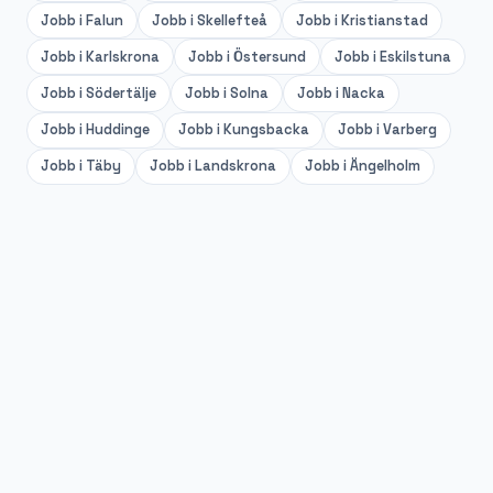
Jobb i
Falun
Jobb i
Skellefteå
Jobb i
Kristianstad
Jobb i
Karlskrona
Jobb i
Östersund
Jobb i
Eskilstuna
Jobb i
Södertälje
Jobb i
Solna
Jobb i
Nacka
Jobb i
Huddinge
Jobb i
Kungsbacka
Jobb i
Varberg
Jobb i
Täby
Jobb i
Landskrona
Jobb i
Ängelholm