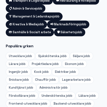
🚚
Transport & Logistikjobb
🍽️
Restaurang & Hotelljobb
📋
Admin & Servicejobb
👔
Management & Ledarskapsjobb
🎨
Kreativa & Mediajobb
📢
Marknadsföringsjobb
🤲
Samhälle & Socialt arbete
🛡️
Säkerhetsjobb
Populära yrken
Utvecklare
jobb
Sjuksköterska
jobb
Säljare
jobb
Lärare
jobb
Projektledare
jobb
Ekonom
jobb
Ingenjör
jobb
Kock
jobb
Elektriker
jobb
Snickare
jobb
Chaufför
jobb
Lagerarbetare
jobb
Kundtjänst
jobb
Administratör
jobb
Förskollärare
jobb
Undersköterska
jobb
Läkare
jobb
Frontend-utvecklare
jobb
Backend-utvecklare
jobb